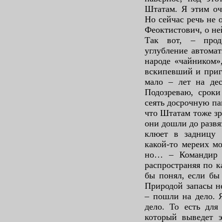
Штатам. Я этим оч
Но сейчас речь не 
Феоктистович, о не
Так вот, – прод
углубление автомат
народе «чайником»
вскипевший и приг
мало – лет на дес
Подозреваю, сроки
сеять досрочную п
что Штатам тоже зр
они дошли до разв
клюет в задницу 
какой-то мереих м
но… – Командир 
распространяя по к
бы понял, если бы
Природой запасы не
– пошли на дело. 
дело. То есть для
который выведет 