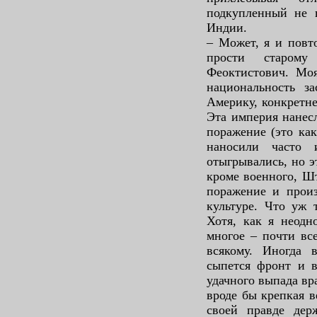
подкупленный не г
Индии.
– Может, я и повт
прости старому
Феоктистович. Моя
национальность за
Америку, конкретн
Эта империя нанес
поражение (это как
наносили часто
отыгрывались, но эт
кроме военного, Ш
поражение и произ
культуре. Что уж 
Хотя, как я неодн
многое – почти все
всякому. Иногда 
сыпется фронт и в
удачного выпада вр
вроде бы крепкая в
своей правде дер