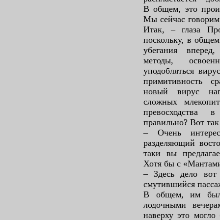
В общем, это прои
Мы сейчас говорим
Итак, – глаза Пр
поскольку, в общем
убегания вперед,
методы, освое
уподобляться виру
примитивность ср
новый вирус нап
сложных млекопи
превосходства в
правильно? Вот так
– Очень интере
разделяющий восто
таки вы предлага
Хотя бы с «Мантами
– Здесь дело вот
смутившийся пасса
В общем, им был
лодочными вечера
наверху это могло