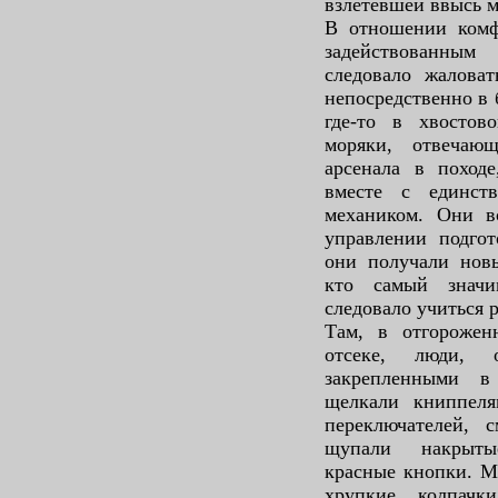
взлетевшей ввысь 
В отношении комфо
задействованны
следовало жаловат
непосредственно в 
где-то в хвосто
моряки, отвечаю
арсенала в походе
вместе с единст
механиком. Они в
управлении подгот
они получали новы
кто самый знач
следовало учиться р
Там, в отгорожен
отсеке, люди, 
закрепленными в
щелкали книппеля
переключателей, 
щупали накрыты
красные кнопки. М
хрупкие колпач