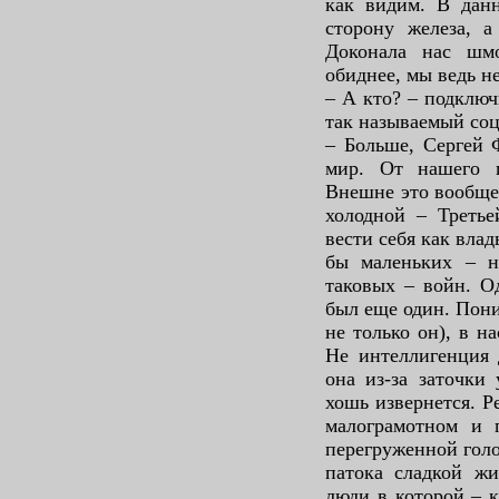
как видим. В дан
сторону железа, а
Доконала нас шм
обиднее, мы ведь н
– А кто? – подключ
так называемый соц
– Больше, Сергей 
мир. От нашего 
Внешне это вообще
холодной – Треть
вести себя как вла
бы маленьких – н
таковых – войн. О
был еще один. Пони
не только он), в на
Не интеллигенция 
она из-за заточки
хошь извернется. Ре
малограмотном и 
перегруженной голо
патока сладкой жи
люди в которой – к