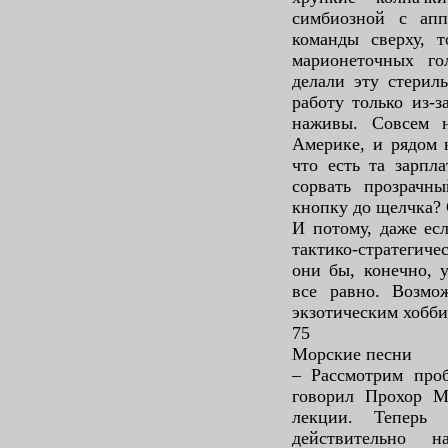
симбиозной с ап
команды сверху, 
марионеточных го
делали эту стерил
работу только из-
наживы. Совсем н
Америке, и рядом 
что есть та зарпл
сорвать прозрачн
кнопку до щелчка? 
И потому, даже есл
тактико-стратегиче
они бы, конечно, 
все равно. Возмож
экзотическим хобби
75
Морские песни
– Рассмотрим про
говорил Прохор М
лекции. Теперь
действительно 