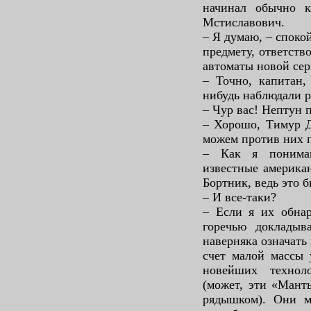
начинал обычно к
Мстиславович.
– Я думаю, – споко
предмету, ответств
автоматы новой сер
– Точно, капитан,
нибудь наблюдали р
– Чур вас! Нептун 
– Хорошо, Тимур Д
можем против них 
– Как я понимаю
известные америка
Бортник, ведь это 
– И все-таки?
– Если я их обнар
горечью докладыв
наверняка означать 
счет малой массы 
новейших технол
(может, эти «Манты
рядышком). Они мо