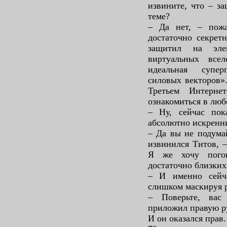
извините, что – з
теме?
– Да нет, – пож
достаточно секрет
защитил на элек
виртуальных все
идеальная супе
силовых векторов».
Третьем Интерне
ознакомиться в люб
– Ну, сейчас пок
абсолютно искренн
– Да вы не подумай
извинился Титов, –
Я же хочу погов
достаточно близких
– И именно сейч
слишком маскируя 
– Поверьте, вас
приложил правую ру
И он оказался прав.