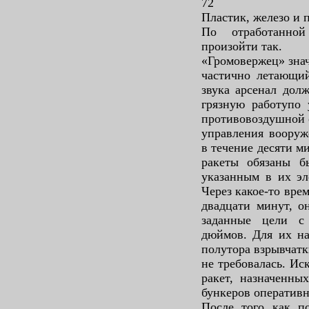
72
Пластик, железо и 
По отработанно
произойти так.
«Громовержец» знач
частично летающий
звука арсенал дол
грязную работупо
противовоздушной о
управления вооруж
в течение десяти м
ракеты обязаны б
указанным в их эл
Через какое-то врем
двадцати минут, о
заданные цели с
дюймов. Для их на
полутора взрывчатк
не требовалась. Ис
ракет, назначенны
бункеров оператив
После того как по