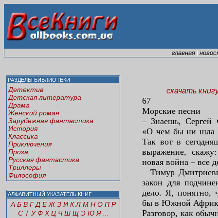
главная
новос
|
РАЗДЕЛЫ БИБЛИОТЕКИ
Детектив
скачать книг
Детская литература
67
Драма
Морские песни
Женский роман
– Знаешь, Сергей 
Зарубежная фантастика
История
«О чем бы ни шла р
Классика
Так вот в сегодня
Приключения
выражение, скажу:
Проза
Русская фантастика
новая война – все д
Триллеры
– Тимур Дмитриеви
Философия
закон для подчине
дело. Я, понятно, 
АЛФАВИТНЫЙ УКАЗАТЕЛЬ КНИГ
бы в Южной Африк
А
Б
В
Г
Д
Е
Ж
З
И
К
Л
М
Н
О
П
Р
Разговор, как обыч
С
Т
У
Ф
Х
Ц
Ч
Ш
Щ
Э
Ю
Я
...