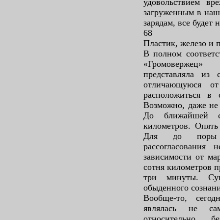
удовольствием вре
загруженным в наш
зарядам, все будет 
68
Пластик, железо и 
В полном соответс
«Громовержец»
представляла из 
отличающуюся от
расположиться в 
Возможно, даже не 
До ближайшей с
километров. Опять
Для до поры 
рассогласования 
зависимости от ма
сотня километров п
три минуты. Су
обыденного сознани
Вообще-то, сегод
являлась не са
относительно бе