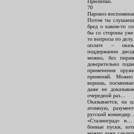
Прилипко.
70
Паровоз воспомина
Потом ты слушаешь
бред о каком-то с
бы со стороны уже
то вопросы по делу
оплате – оказы
поддержании дисц
можно, без пира
доверительно подм
применения оруж
применяй. Можно
веришь, посмеива
даже не доказыва
очередной раз…
Оказывается, на о
атомную, разумеет
русский командир. 
«Сталинград» и… 
боевые пуски, хот
можно даже следить