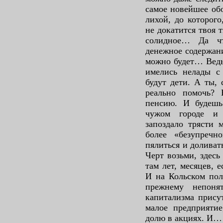
самое новейшее об
лихой, до которого
не докатится твоя 
солидное… Да чт
денежное содержани
можно будет… Ведь 
имелись нелады с 
будут дети. А ты,
реально помочь?
пенсию. И будешь
чужом городе и 
запоздало трясти 
более «безупреч
пялиться и доливат
Черт возьми, здесь
там лет, месяцев, е
И на Кольском пол
прежнему непоня
капитализма прису
малое предприятие
долю в акциях. И…