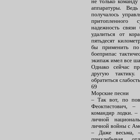
не только команду 
аппаратуры. Ведь
получалось управл
притопленного с
надежность связи 
удалиться от кор
пятьдесят километ
бы применить по
боеприпас тактиче
экипаж имел все ша
Однако сейчас пр
другую тактику.
обратиться слабост
69
Морские песни
– Так вот, по пов
Феоктистович, – 
командир лодки. –
личной национал
личной войны с Ам
– Даже весьма, 
прихлебывая от