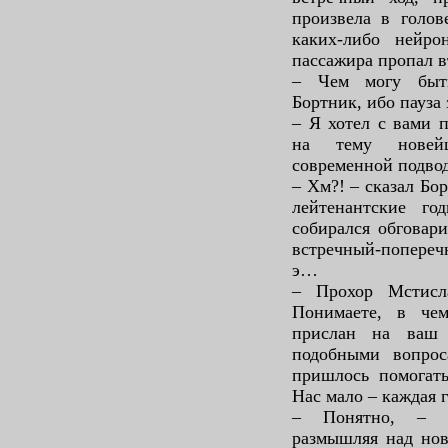
произвела в голов
каких-либо нейро
пассажира пропал в
– Чем могу быть
Бортник, ибо пауза 
– Я хотел с вами 
на тему новей
современной подво
– Хм?! – сказал Бо
лейтенантские г
собирался обговар
встречный-попереч
э…
– Прохор Мстисл
Понимаете, в че
прислан на ваш 
подобными вопро
пришлось помогать
Нас мало – каждая г
– Понятно, – к
размышляя над нов