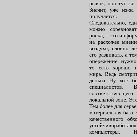
рывок, она тут же
Значит, уже из-за
получается.
Следовательно, ед
можно соревнова
риска, – это инфор
на расхожее мнени
воздухе, словно л
его развивать, а т
опережение, нужно 
то есть хорошо н
мира. Ведь смотри
деньги. Ну, хотя 
специалистов. 
соответствующег
локальной зоне. Это
Тем более для серь
материальная база, 
качественного обх
устойчивоработающ
компьютеры. 