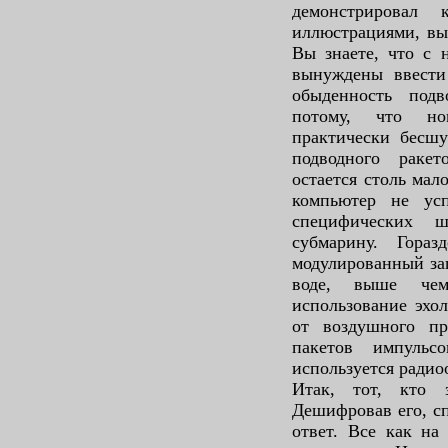
демонстрировал 
иллюстрациями, вы
Вы знаете, что с 
вынуждены ввести
обыденность под
потому, что но
практически бесшу
подводного раке
остается столь мал
компьютер не усп
специфических ш
субмарину. Гора
модулированный зап
воде, выше чем
использование эхо
от воздушного пр
пакетов импульс
используется радио
Итак, тот, кто з
Дешифровав его, сп
ответ. Все как на