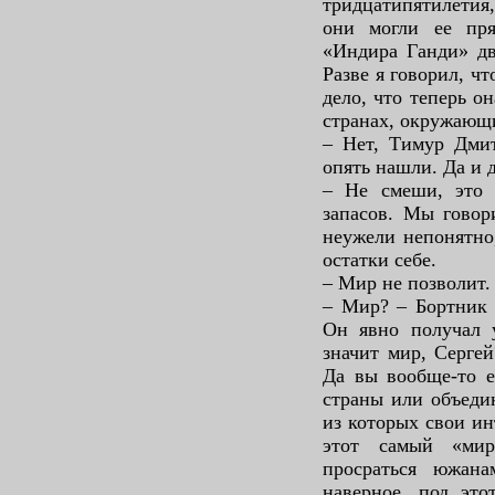
тридцатипятилетия,
они могли ее пря
«Индира Ганди» дв
Разве я говорил, ч
дело, что теперь о
странах, окружающ
– Нет, Тимур Дмит
опять нашли. Да и 
– Не смеши, это 
запасов. Мы говор
неужели непонятно
остатки себе.
– Мир не позволит.
– Мир? – Бортник 
Он явно получал у
значит мир, Серге
Да вы вообще-то е
страны или объеди
из которых свои ин
этот самый «мир
просраться южан
наверное, под это