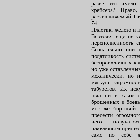
разве это имело 
крейсера? Право
расхваливаемый Ти
74
Пластик, железо и 
Вертолет еще не ус
переполненность с
Сознательно они 
податливость систе
беспроволочных ка
но уже оставленным
механически, но 
мягкую скромнос
табуретов. Их иск
шла ни в какое с
брошенных в боевы
мог же бортовой 
прелести огромног
него получалос
плавающим пришель
само по себе я