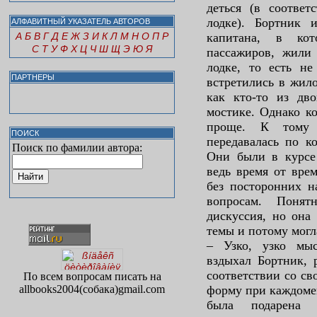
деться (в соответ
лодке). Бортник
АЛФАВИТНЫЙ УКАЗАТЕЛЬ АВТОРОВ
А
Б
В
Г
Д
Е
Ж
З
И
К
Л
М
Н
О
П
Р
капитана, в кот
С
Т
У
Ф
Х
Ц
Ч
Ш
Щ
Э
Ю
Я
пассажиров, жили
лодке, то есть не
ПАРТНЕРЫ
встретились в жил
как кто-то из дв
мостике. Однако к
проще. К тому 
ПОИСК
передавалась по к
Поиск по фамилии автора:
Они были в курсе 
ведь время от вре
без посторонних н
вопросам. Понят
дискуссия, но она
темы и потому могл
– Узко, узко мыс
вздыхал Бортник, р
соответствии со св
По всем вопросам писать на
allbooks2004(собака)gmail.com
форму при каждоме
была подарена 