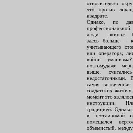
относительно окр
что против лока
квадрате.
Однако, по дав
профессиональной
люди – экипаж. Тр
здесь больше – ка
учитывающего сто
или оператора, ли
войне гуманизма
поэтомудаже меры
выше, считалис
недостаточными. 
самая выпяченная
солдатских жизнях,
момент это являло
инструкции. Ил
традицией. Однако 
в неотличимой о
помещался верт
объемистый, между