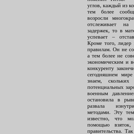
углов, каждый из к
тем более сообщ
возросли многокр
отслеживает на
задержек, то в ма
успевает – отстав
Кроме того, лидер
правилам. Он не со
а тем более не со
экономическим и в
конкуренту законч
сегодняшнем мир
знаем, скольки
потенциальных зар
военным давление
остановила в рыв
развала изнутри
методами. Эту тем
известно, что м
помощью взяток,
правительства. Так