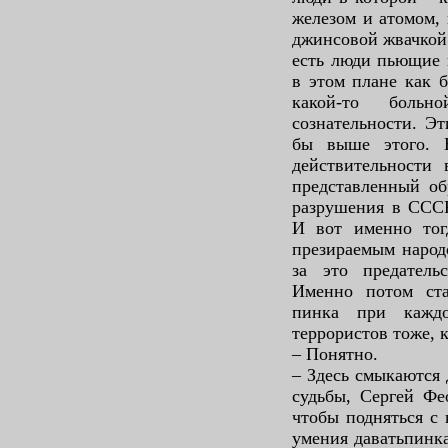
железом и атомом, 
джинсовой жвачкой 
есть люди пьющие и
в этом плане как 
какой-то боль
сознательности. Э
бы выше этого. 
действительности 
представленный об
разрушения в СССР
И вот именно тогд
презираемым народ
за это предательс
Именно потом ста
пинка при кажд
террористов тоже, к
– Понятно.
– Здесь смыкаются 
судьбы, Сергей Фе
чтобы подняться с 
умения даватьпинка