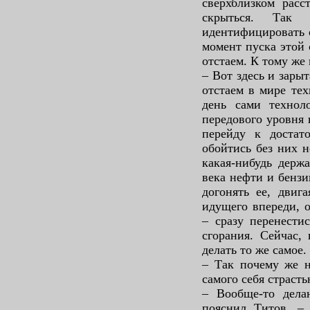
сверхблизком расс
скрыться. Так
идентифицировать 
момент пуска этой
отстаем. К тому же
– Вот здесь и зары
отстаем в мире те
день сами технол
передового уровня 
перейду к достат
обойтись без них н
какая-нибудь держ
века нефти и бензи
догонять ее, двиг
идущего впереди, 
– сразу перенести
сгорания. Сейчас,
делать то же самое.
– Так почему же н
самого себя страст
– Вообще-то делаю
пояснил Титов. – 