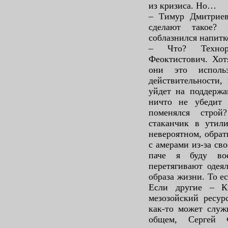
из кризиса. Но…
– Тимур Дмитриев
сделают такое?
соблазнился напитк
– Что? Техно
Феоктистович. Хот
они это исполь
действительности, 
уйдет на поддержа
ничто не убедит
поменялся стро
стаканчик в утили
невероятном, обрат
с амерами из-за св
паче я буду во
перетягивают одея
образа жизни. То е
Если другие – К
мезозойский ресур
как-то может слу
общем, Сергей 