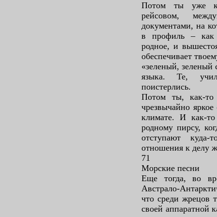
Потом ты уже ка
рейсовом, меж
документами, на ко
в профиль – как
родное, и вышесто
обеспечивает твое
«зеленый, зеленый 
языка. Те, учи
поистерлись.
Потом ты, как-то
чрезвычайно яркое 
климате. И как-то
родному пирсу, ко
отступают куда
отношения к делу ж
71
Морские песни
Еще тогда, во вр
Австрало-Антаркти
что среди жрецов т
своей аппаратной к