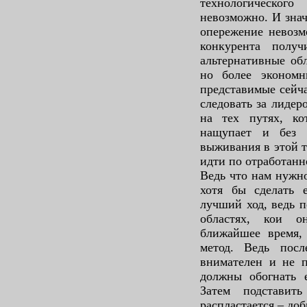
технологическог
невозможно. И знач
опережение невозм
конкурента полу
альтернативные об
но более экономн
представимые сейч
следовать за лидер
на тех путях, к
нащупает и без 
выживания в этой т
идти по отработанн
Ведь что нам нужн
хотя бы сделать 
лучший ход, ведь п
областях, кои о
ближайшее время,
метод. Ведь посл
внимателен и не п
должны обогнать е
Затем подставит
распластается – до