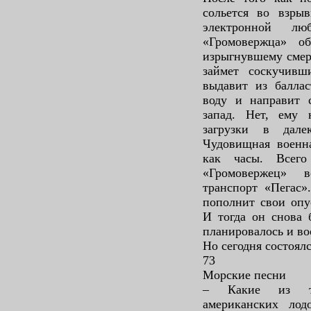
сольется во взры
электронной лю
«Громовержца» об
изрыгнувшему смерт
займет соскучивш
выдавит из балла
воду и направит 
запад. Нет, ему 
загрузки в дале
Чудовищная военна
как часы. Всег
«Громовержец» в
транспорт «Пегас»
пополнит свои опу
И тогда он снова 
планировалось и во
Но сегодня состоялс
73
Морские песни
– Какие из ти
американских ло