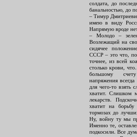
солдата, до послед
банальностью, до п
– Тимур Дмитриевич
имею в виду Росс
Напрямую вроде нет
– Молодо – зеле
Возлежащий на сво
сидячее положени
СССР – это что, п
точнее, из всей к
столько крови, что
большому счету
напряжения всегда 
для чего-то взять 
хватит. Слишком м
лекарств. Подскоч
хватит на борьбу
тормозах до лучши
Ну, войну ту мы п
Именно те, оставл
подкосили. Все дум