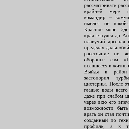
рассматривать расс
крайней мере т
командир – комма
имелся не какой
Красное море. Зде
края тянулся до А
плавучий арсенал 
пределах дальнобой
расстояние не я
обороны: сам «Г
въевшееся в жизнь 
Выйдя в район 
застопорил тур
цистерны. После э
гладью воды всего
даже при слабом ш
через всю его впе
возможности быть
врага он стал почти
созданный по техн
профиль, а к т