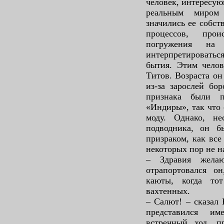
человек, интересу
реальным миром
значились ее собст
процессов, про
погружения на
интерпретироватьс
бытия. Этим чело
Титов. Возраста он
из-за зарослей бо
признака были п
«Индиры», так что
моду. Однако, н
подводника, он б
призраком, как все
некоторых пор не на
– Здравия желаю
отрапортовался он
каюты, когда то
вахтенных.
– Салют! – сказал
представился им
встречный ход, 