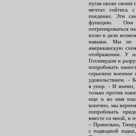
пугая океан своим 
мечтал сойтись 
поединке. Эти с
функцию. Они
потренироваться на
волю и дали возмо
навыки. Мы не и
американскую схем
отображении. У на
Голливудом и разр
попробовать нанес
серьезное военное 
удовольствием. – 
в упор. – И значит,
только против нав
еще и во имя наш
конечно, мы вернем
попробовать прид
вместе со мной, и н
– Правильно, Тиму
с подводной лодки,