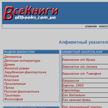
главная
новос
|
Алфавитный указатель
РАЗДЕЛЫ БИБЛИОТЕКИ
АЛФАВИТНЫЙ УКАЗАТЕЛЬ КНИГ
Детектив
Евангелие от Крэга
Детская литература
Драма
Евангелие от палача
Женский роман
Зарубежная фантастика
Евангелие от Тимофея
История
Классика
Евпраксия
Приключения
Европа, 1993
Проза
Европейцы
Русская фантастика
Его батальон
Триллеры
Философия
Его нежная дрянь
Его прощальный поклон