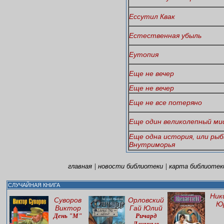
Ессутил Квак
Естественная убыль
Еутопия
Еще не вечер
Еще не вечер
Еще не все потеряно
Еще один великолепный м
Еще одна история, или рыб
Внутриморья
|
|
главная
новости библиотеки
карта библиотек
СЛУЧАЙНАЯ КНИГА
Ник
Суворов
Орловский
Ю
Виктор
Гай Юлий
День "М"
Ричард
Длинные