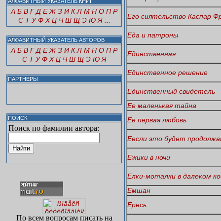
АЛФАВИТНЫЙ УКАЗАТЕЛЬ КНИГ
А
Б
В
Г
Д
Е
Ж
З
И
К
Л
М
Н
О
П
Р
Его сиятельство Каспар Ф
С
Т
У
Ф
Х
Ц
Ч
Ш
Щ
Э
Ю
Я
...
Еда и патроны
АЛФАВИТНЫЙ УКАЗАТЕЛЬ АВТОРОВ
А
Б
В
Г
Д
Е
Ж
З
И
К
Л
М
Н
О
П
Р
Единственная
С
Т
У
Ф
Х
Ц
Ч
Ш
Щ
Э
Ю
Я
Единственное решение
ПАРТНЕРЫ
Единственный свидетель
Ее маленькая тайна
ПОИСК
Ее первая любовь
Поиск по фамилии автора:
Еесли это будет продолжат
Ежики в ночи
Елки-моталки в далеком к
Емшан
Ересь
По всем вопросам писать на