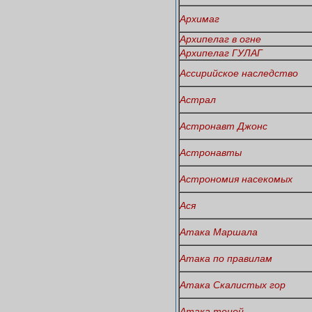
Архимаг
Архипелаг в огне
Архипелаг ГУЛАГ
Ассирийское наследство
Астрал
Астронавт Джонс
Астронавты
Астрономия насекомых
Ася
Атака Маршала
Атака по правилам
Атака Скалистых гор
Атака теней