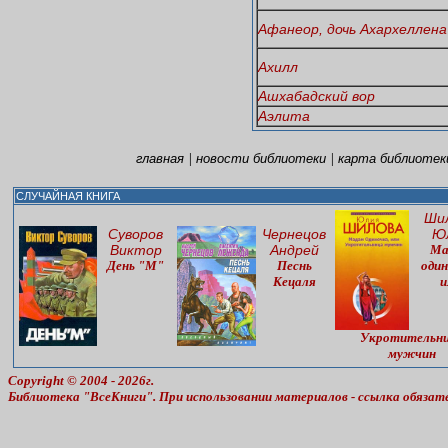
Афанеор, дочь Ахархеллена
Ахилл
Ашхабадский вор
Аэлита
|
|
главная
новости библиотеки
карта библиотек
СЛУЧАЙНАЯ КНИГА
Ши
Суворов
Чернецов
Ю
Виктор
Андрей
Ма
День "М"
Песнь
один
Кецаля
и
Укротительн
мужчин
Copyright © 2004 - 2026г.
Библиотека "ВсеКниги". При использовании материалов - ссылка обязат