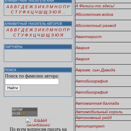
АЛФАВИТНЫЙ УКАЗАТЕЛЬ КНИГ
А Фелиси-то здесь!
А
Б
В
Г
Д
Е
Ж
З
И
К
Л
М
Н
О
П
Р
С
Т
У
Ф
Х
Ц
Ч
Ш
Щ
Э
Ю
Я
...
Абсолютная война
АЛФАВИТНЫЙ УКАЗАТЕЛЬ АВТОРОВ
Абсолютный развод
А
Б
В
Г
Д
Е
Ж
З
И
К
Л
М
Н
О
П
Р
С
Т
У
Ф
Х
Ц
Ч
Ш
Щ
Э
Ю
Я
Авантюрист
ПАРТНЕРЫ
Авария
Авария
Авраам, сын Давида
ПОИСК
Поиск по фамилии автора:
Автобиография
Автобиография
Автоматная баллада
Автомобильный король
Автономный рейд
Автопортрет
По всем вопросам писать на