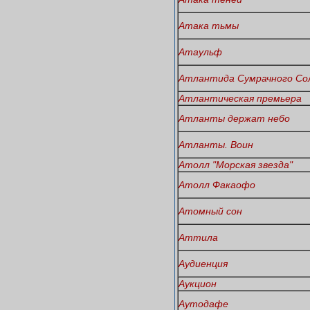
Атака тьмы
Атаульф
Атлантида Сумрачного Со
Атлантическая премьера
Атланты держат небо
Атланты. Воин
Атолл "Морская звезда"
Атолл Факаофо
Атомный сон
Аттила
Аудиенция
Аукцион
Аутодафе