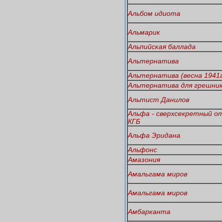
Альбом идиота
Альмарик
Альпийская баллада
Альтернатива
Альтернатива (весна 1941г
Альтернатива для грешни
Альтист Данилов
Альфа - сверхсекретный о
КГБ
Альфа Эридана
Альфонс
Амазония
Амальгама миров
Амальгама миров
Амбарканта