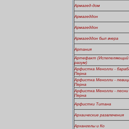
Армагед-дом
Армагеддон
Армагеддон
Армагеддон был вчера
Артания
Артефакт (Испепеляющий
разум)
Арфистка Менолли - бара
Перна
Арфистка Менолли - певиц
Перна
Арфистка Менолли - песни
Перна
Арфистки Титана
Архаические развлечения
Архангелы и Ко