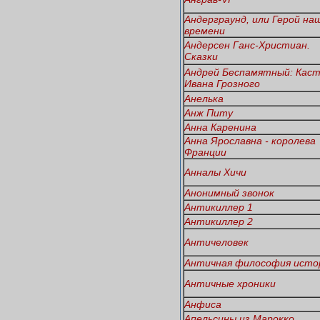
Андерграунд, или Герой на
времени
Андерсен Ганс-Христиан.
Сказки
Андрей Беспамятный: Кас
Ивана Грозного
Анелька
Анж Питу
Анна Каренина
Анна Ярославна - королева
Франции
Анналы Хичи
Анонимный звонок
Антикиллер 1
Антикиллер 2
Античеловек
Античная философия исто
Античные хроники
Анфиса
Апельсины из Марокко