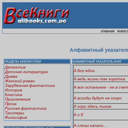
главная
новос
|
Алфавитный указатель
РАЗДЕЛЫ БИБЛИОТЕКИ
АЛФАВИТНЫЙ УКАЗАТЕЛЬ КНИГ
Детектив
А Бог един...
Детская литература
Драма
А ведь жизнь так коротка
Женский роман
Зарубежная фантастика
А все остальное - не в сче
История
Классика
А всходы будут не скоро
Приключения
Проза
А зори здесь тихие
Русская фантастика
Триллеры
А и Е
Философия
А слезы капали...