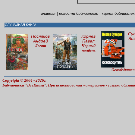
|
|
главная
новости библиотеки
карта библиотек
СЛУЧАЙНАЯ КНИГА
Су
Посняков
Корнев
Ви
Андрей
Павел
Легат
Черный
полдень
Освободител
Copyright © 2004 - 2026г.
Библиотека "ВсеКниги". При использовании материалов - ссылка обязат