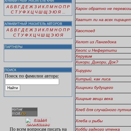
АЛФАВИТНЫЙ УКАЗАТЕЛЬ КНИГ
А
Б
В
Г
Д
Е
Ж
З
И
К
Л
М
Н
О
П
Р
Харон обратно не перевоз
С
Т
У
Ф
Х
Ц
Ч
Ш
Щ
Э
Ю
Я
...
Хватит ли на всех пираце
АЛФАВИТНЫЙ УКАЗАТЕЛЬ АВТОРОВ
А
Б
В
Г
Д
Е
Ж
З
И
К
Л
М
Н
О
П
Р
Хвостоед
С
Т
У
Ф
Х
Ц
Ч
Ш
Щ
Э
Ю
Я
Хелот из Лангедока
ПАРТНЕРЫ
Хеопс и Нефертити
Херувим
Хикори, Дикори, Док?
ПОИСК
Хирурги
Поиск по фамилии автора:
Хитрый, как лиса
Хищники будущего
Хищные вещи века
Хлеб для случайного путни
Хлеба и рыбы
По всем вопросам писать на
Хобби гадкого утенка