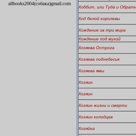
allbooks2004(собака)gmail.com
Хоббит, или Туда и Обрат
Ход белой королевы
Хождение за три мира
Хождение под мухой
Хозяева Острога
Хозяева поднебесья
Хозяева ямы
Хозяин
Хозяин
Хозяин жизни и смерти
Хозяин колодцев
Хозяйка