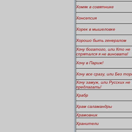
Хомяк в совятнике
Хонсепсия
Хорек в мышеловке
Хорошо быть генералом
Хочу богатого, или Кто не
спрятался я не виновата!
Хочу в Париж!
Хочу все сразу, или Без тор
Хочу замуж, или Русских не
предлагать!
Храбр
Храм саламандры
Храмовник
Хранители