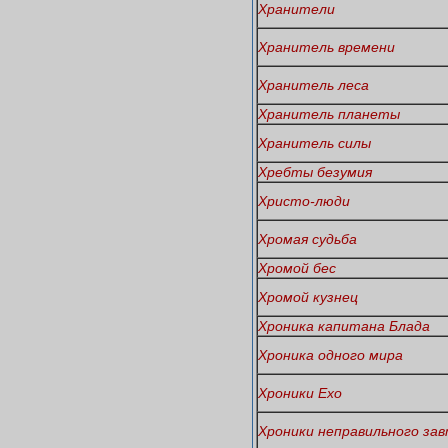
Хранители
Хранитель времени
Хранитель леса
Хранитель планеты
Хранитель силы
Хребты безумия
Христо-люди
Хромая судьба
Хромой бес
Хромой кузнец
Хроника капитана Блада
Хроника одного мира
Хроники Ехо
Хроники неправильного за