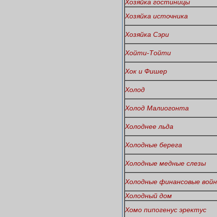
Хозяйка гостиницы
Хозяйка источника
Хозяйка Сэри
Хойти-Тойти
Хок и Фишер
Холод
Холод Малиогонта
Холоднее льда
Холодные берега
Холодные медные слезы
Холодные финансовые вой
Холодный дом
Хомо пипогенус эректус