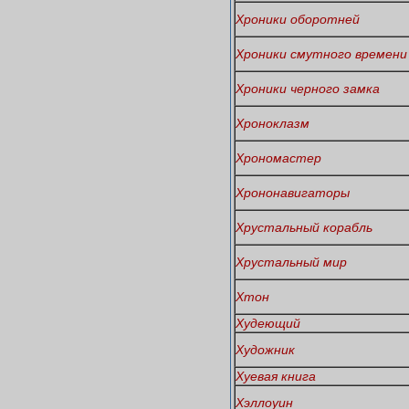
Хроники оборотней
Хроники смутного времени
Хроники черного замка
Хроноклазм
Хрономастер
Хрононавигаторы
Хрустальный корабль
Хрустальный мир
Хтон
Худеющий
Художник
Хуевая книга
Хэллоуин