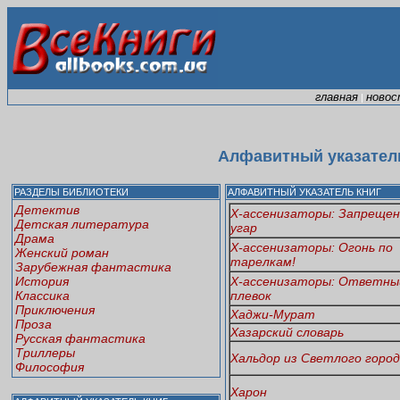
главная
новос
|
Алфавитный указатель
РАЗДЕЛЫ БИБЛИОТЕКИ
АЛФАВИТНЫЙ УКАЗАТЕЛЬ КНИГ
Детектив
Х-ассенизаторы: Запреще
Детская литература
угар
Драма
Х-ассенизаторы: Огонь по
Женский роман
тарелкам!
Зарубежная фантастика
История
Х-ассенизаторы: Ответны
Классика
плевок
Приключения
Хаджи-Мурат
Проза
Хазарский словарь
Русская фантастика
Триллеры
Хальдор из Светлого горо
Философия
Харон