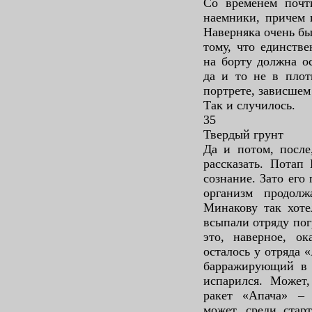
Со временем почт
наемники, причем 
Наверняка очень бы
тому, что единств
на борту должна о
да и то не в плот
портрете, зависшем
Так и случилось.
35
Твердый грунт
Да и потом, после
рассказать. Потап
сознание. Зато его
организм продол
Минакову так хоте
всыпали отряду по
это, наверное, о
осталось у отряда 
барражирующий в н
испарился. Может,
ракет «Апача» –
может, среди стар