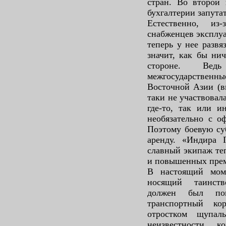
стран. Во второй 
бухгалтерии запутат
Естественно, из-
снабженцев эксплуа
теперь у нее развя
значит, как бы нич
стороне. Ве
межгосударствен
Восточной Азии (вп
таки не участвовал
где-то, так или и
необязательно с о
Поэтому боевую су
аренду. «Индира
славный экипаж теп
и повышенных пре
В настоящий моме
носящий таинств
должен был поп
транспортный ко
отростком щупал
неизвестности к