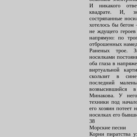
И никакого отве
квадрате. И, з
состряпанные носи
хотелось бы бегом 
не ждущего героев
напрямую: по тро
отброшенных намед
Раненых трое. З
носилками постоянн
оба глаза в напряж
виртуальной карт
скользит в син
последний мален
возвысившийся в
Минакова. У нег
техники под начал
его хозяин потеет 
носилках его бывш
38
Морские песни
Корни пиратства у