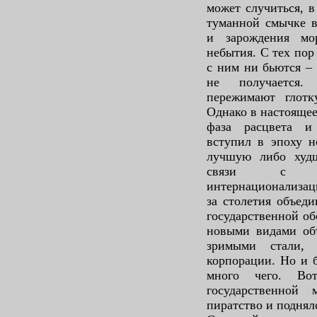
может случиться, в
туманной смычке в
и зарождения мо
небытия. С тех пор 
с ним ни бьются – 
не получается.
пережимают глотк
Однако в настоящее
фаза расцвета и
вступил в эпоху н
лучшую либо худш
связи с про
интернационализац
за столетия объед
государственной об
новыми видами о
зримыми стали, р
корпорации. Но и 
много чего. Во
государственной
пиратство и поднял