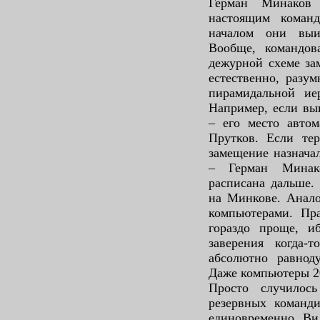
Герман Минаков
настоящим коман
началом они выи
Вообще, командов
дежурной схеме за
естественно, разу
пирамидальной ие
Например, если вы
– его место автом
Прутков. Если тер
замещение назнача
– Герман Минак
расписана дальше. 
на Минкове. Анало
компьютерами. Пра
гораздо проще, и
заверения когда-
абсолютно равнод
Даже компьютеры 20
Просто случилос
резервных команди
единовременно. Ви