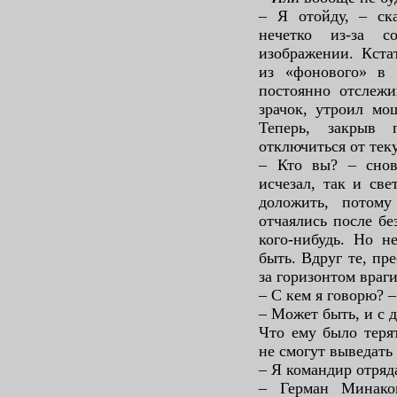
– Я отойду, – ск
нечетко из-за с
изображении. Кста
из «фонового» в 
постоянно отслеж
зрачок, утроил мо
Теперь, закрыв
отключиться от тек
– Кто вы? – снов
исчезал, так и све
доложить, потом
отчаялись после б
кого-нибудь. Но н
быть. Вдруг те, пр
за горизонтом враги
– С кем я говорю? –
– Может быть, и с 
Что ему было терят
не смогут выведать
– Я командир отряд
– Герман Минако