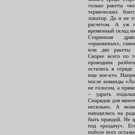
только ракеты «во
термических боег
локатор. Да и не т
расчетом. А уж 
временный склад и
Старинная дря
«оранжевых», само
или две ракеты 
Скорее всего по т
проводник разбог
остались в отряде
еще кое-кто. Напр
после команды «Лож
не голосом, а прям
– удрать подаль
Снарядов для мином
несильно. А може
наводились на рад
быть правдой. Не 
под «раздачу». Ег
поболе всех осталь