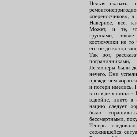
Нельзя сказать, 
ремонтонепригодн
«переносчиков», в 
Наверное, все, кт
Может, и те, чт
группами, такж
костюмчики не то 
его не до конца за
Так вот, расска
пограничниками,
Легионеры были до
нечего. Они успели
прежде чем «оранже
и потери имелись. 
в отряде японца –
вдвойне, никто в 
нацию следует хо
было спрашиват
бессмертными, поку
Теперь следовал
сложившейся ситу