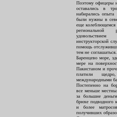
Поэтому офицеры и
оставались в тр
набирались опыта 
были нужны в севе
еще колеблющемся 
региональной
удовольствие
инструкторской слу
помощь отслуживши
тем не соглашаться.
Баренцево море, зд
мере на поверхнос
Пакистаном и проч
платили щедр
международными ба
Постепенно на бо
все меньше местны
за большие деньги
брюхе подводного к
и более матросо
получивших образов