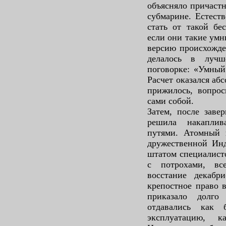
объясняло причастн
субмарине. Естест
стать от такой бе
если они такие умн
версию происхожде
делалось в лучш
поговорке: «Умный 
Расчет оказался аб
прижилось, вопрос
сами собой.
Затем, после заве
решила накапли
путями. Атомный 
дружественной Инд
штатом специалист
с потрохами, все
восстание декабр
крепостное право 
приказало долго
отдавались как
эксплуатацию, 