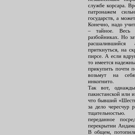
службе корсара. Вр
патронажем силь
государств, а може
Конечно, надо учит
– тайное. Весь
разбойниках. Но за
расшалившийся 
приткнуться, на с
пирсе. А если вдру
то имеется надежны
прикупить почти п
возьмут на себя
инкогнито.
Так вот, однажды
пакистанской или и
что бывший «Шести
за дело чересчур 
тщательностью.
переданное поср
перекрытии Андама
В общем, потопили