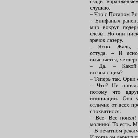
сзади «оранжевые
слушаю.
– Что с Потапом Е
– Епифаныч ранен,
мир вокруг подерн
слезы. Но они нис
зрачок лазеру.
– Ясно. Жаль, –
оттуда. – И ясн
выясняется, четвер
– Да. – Какой 
всезнающим?
– Теперь так. Орки
– Что? Не понял
потому что вдру
инициации. Она у
отличие от всех пр
спохватился.
– Все! Все понял!
молнию! То есть. 
– В печатном режиме
И тогда он дернул р