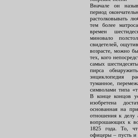
Вначале он назы
период окончатель
растолковывать л
тем более матроса
времен шестидес
миновало полсто
свидетелей, ощутив
возрасте, можно бы
тех, кого непосред
самых шестидесяты
пирса обнаружит
энциклопедия ра
туманное, перемеж
символами типа «т
В конце концов у
изобретена доста
основанная на пр
отношения к делу 
вопрошающих к вос
1825 года. То, чт
офицеры – пусть и 