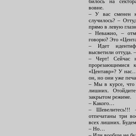
билось на сектор
вовне.
– У вас сменен к
случилось? – Отту
прямо в левую глаз
– Неважно, – отм
говорю? Это «Цент
– Идет идентифи
высветили оттуда. 
– Черт! Сейчас 
прорезающимися 
«Центавр»? У нас…
он, но они уже печ
– Мы в курсе, что 
лишних. Отойдите
закрытом режиме.
– Какого…
– Шевелитесь!!!
отпечатаны три во
всех лишних. Будем
– Но…
– Или вообще не бу