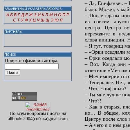
– Да, Епифаныч. – 
было. Может, у май
АЛФАВИТНЫЙ УКАЗАТЕЛЬ АВТОРОВ
А
Б
В
Г
Д
Е
Ж
З
И
К
Л
М
Н
О
П
Р
– После фразы ини
С
Т
У
Ф
Х
Ц
Ч
Ш
Щ
Э
Ю
Я
из совсем другог
центра. Центра во
ПАРТНЕРЫ
переходите в подч
слова инициации. 
– Я тут, товарищ м
– «Орки оседлали 
ПОИСК
– Орки оседлали м
Поиск по фамилии автора:
– Вот. Когда они 
ответишь «Меч импе
– Меч империи гото
– Теперь все. Нет,
– Что, Епифаныч?
– Ты мне лучше пок
– Что?!
– Как в старых, пл
но… В общем, клян
По всем вопросам писать на
allbooks2004(собака)gmail.com
Центру после слов
– А чего я о нем р