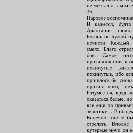
не мечтал о таком с
36
Паровоз воспомина
И кажется, будто
Адаптация прошл
Боязнь не чужой пу
нечисти. Каждый 
змеях. Благо стре
боя. Самое инте
противника так и н
покинутые жите
покинутые, ибо есл
пришлось бы снова 
против кого, не
Разумеется, вряд 
оказаться белые, но
все еще по привыч
экзотику… В общем
Конечно, после б
стрелять. Вполне
кутерьме ночи он к