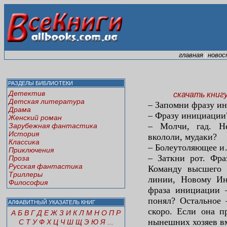
главная
новос
|
РАЗДЕЛЫ БИБЛИОТЕКИ
Детектив
скачать книг
Детская литература
– Запомни фразу и
Драма
– Фразу инициации
Женский роман
– Молчи, гад. Н
Зарубежная фантастика
История
вкололи, мудаки?
Классика
– Болеутоляющее 
Приключения
– Заткни рот. Фра
Проза
Русская фантастика
Команду высшего 
Триллеры
линии, Новому Ин
Философия
фраза инициации –
понял? Остальное 
АЛФАВИТНЫЙ УКАЗАТЕЛЬ КНИГ
скоро. Если она п
А
Б
В
Г
Д
Е
Ж
З
И
К
Л
М
Н
О
П
Р
нынешних хозяев вм
С
Т
У
Ф
Х
Ц
Ч
Ш
Щ
Э
Ю
Я
...