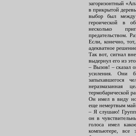
загоризонтный «Апа
в прикрытой деревь
выбор был между
героической в о
несколько прип
предательством. Ра
Если, конечно, тот
адекватное решение
Так вот, сигнал в
выдернул его из эт
– Вызов! – сказал 
усиления. Они 
запыхавшегося че
неразмазанная 
термобарической ра
Он имел в виду но
еще немертвым май
– Я слушаю! Групп
он в чувствительн
голоса имел како
компьютере, все 