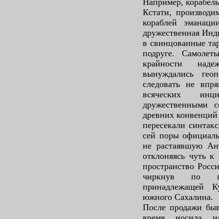
Например, корабел
Кстати, производи
кораблей эманаци
дружественная Инди
в свинцованные тар
подруге. Самолет
крайности над
вынуждались геоп
следовать не впр
всяческих ин
дружественными с
древних конвенций 
пересекали синтак
сей поры официал
не растаявшую Ан
отклоняясь чуть к
пространство Росси
чиркнув по п
принадлежащей К
южного Сахалина.
После продажи быв
время носила н