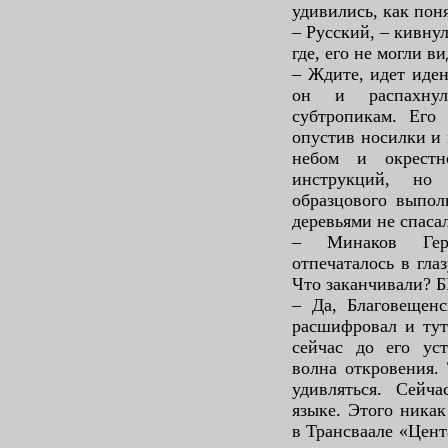
удивились, как пон
– Русский, – кивнул
где, его не могли ви
– Ждите, идет иде
он и распахну
субтропикам. Его 
опустив носилки и 
небом и окрестн
инструкций, но
образцового выпол
деревьями не спаса
– Минаков Гер
отпечаталось в гла
Что заканчивали?
– Да, Благовещен
расшифровал и тут
сейчас до его уст
волна откровения.
удивляться. Сейч
языке. Этого ника
в Трансваале «Цент