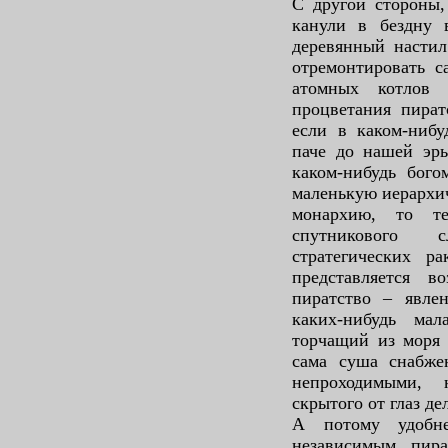
С другой стороны,
канули в бездну 
деревянный настил
отремонтировать с
атомных котлов 
процветания пират
если в каком-нибу
паче до нашей эры
каком-нибудь бого
маленькую иерархи
монархию, то те
спутникового 
стратегических р
представляется в
пиратство – явлен
каких-нибудь мал
торчащий из моря 
сама суша снабже
непроходимыми,
скрытого от глаз д
А потому удобн
независимым пира