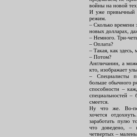
войны на новой тех
И уже привычный к
режим.
– Сколько времени э
новых долларах, да
– Немного. Три-чет
– Оплата?
– Такая, как здесь,
– Потом?
Англичанин, а може
кто, изображает ул
– Специалисты п
больше обычного ря
способности – каж
специальностей – 
смеется.
Ну что же. Во-п
хочется отдохнут
заработать пулю то
что доведено, – 
четвертых – малень