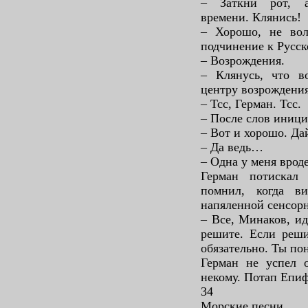
– Заткни рот, а
времени. Клянись!
– Хорошо, не вол
подчинение к Русс
– Возрождения.
– Клянусь, что в
центру возрождени
– Тсс, Герман. Тсс.
– После слов иници
– Вот и хорошо. Дай
– Да ведь…
– Одна у меня врод
Герман потискал
помнил, когда в
напяленной сенсорн
– Все, Минаков, ид
решите. Если реши
обязательно. Ты по
Герман не успел о
некому. Потап Епиф
34
Морские песни