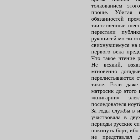
толкованием этог
проще. Убитая 
обязанностей прем
таинственные шест
перестали публи
рукописей могли от
свихнувшемуся на 
первого века пред
Что такое чтение 
Не всякий, взя
мгновенно догадыв
перелистываются с
такое. Если даже
матросик до этого 
«книгарни» – элек
последователя ноут
За годы службы в 
участвовала в дву
периоды русские сп
покинуть борт, ибо
не представлял 