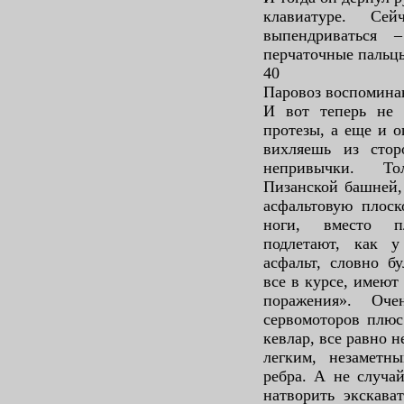
клавиатуре. Се
выпендриваться 
перчаточные пальц
40
Паровоз воспомина
И вот теперь не 
протезы, а еще и 
вихляешь из стор
непривычки. То
Пизанской башней,
асфальтовую плоск
ноги, вместо п
подлетают, как 
асфальт, словно б
все в курсе, имеют
поражения». Оч
сервомоторов плюс
кевлар, все равно 
легким, незаметн
ребра. А не случа
натворить экскава