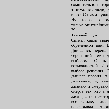
сомнительной то
занимались люди, 
в рот. С ними нужн
Ну что же, в ко
только опытнейшие
39
Твердый грунт
Сигнал связи выде
обреченной яви. 
Двигались черепа
черепаший темп д
выбором. Очень
возможностей. И о
выбора решения. С
дышала погоня. А
движение, и, зн
жизнью и смертью.
смерть тех, кто в 
жизнь, а не некото
все ближе, там, 
перекрывал тро