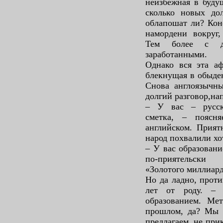
неизбежная в буду
сколько новых дол
облапошат ли? Коне
намордени вокруг,
Тем более с де
заработанными.
Однако вся эта аф
блекнущая в обыден
Снова англоязычны
долгий разговор,н
– У вас – русск
сметка, – поясня
английском. Прият
народ похвалили хот
– У вас образовани
по-приятельски
«Золотого миллиарда
Но да ладно, прот
лет от роду. –
образованием. Ме
прошлом, да? Мы п
предлагаем, не при