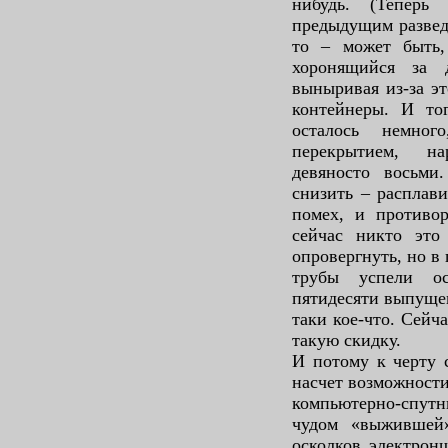
нибудь. (Теперь 
предыдущим развед
то – может быть,
хоронящийся за 
выныривая из-за эт
контейнеры. И то
осталось немно
перекрытием, н
девяносто восьми
снизить – расплави
помех, и противор
сейчас никто это
опровергнуть, но в
трубы успели ос
пятидесяти выпущен
таки кое-что. Сейч
такую скидку.
И потому к черту 
насчет возможности
компьютерно-спут
чудом «выжившей
осколков электрон