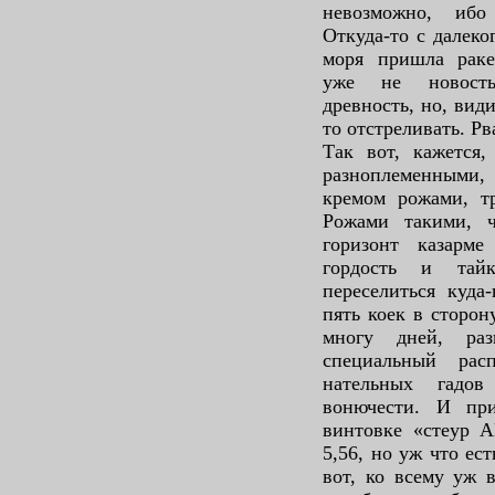
невозможно, ибо
Откуда-то с далеко
моря пришла ракет
уже не новость.
древность, но, вид
то отстреливать. Рв
Так вот, кажется
разноплеменными,
кремом рожами, т
Рожами такими, ч
горизонт казар
гордость и тай
переселиться куда
пять коек в сторон
многу дней, ра
специальный рас
нательных гадов
вонючести. И пр
винтовке «стеур А
5,56, но уж что ест
вот, ко всему уж 