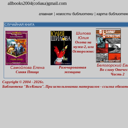
allbooks2004(собака)gmail.com
|
|
главная
новости библиотеки
карта библиотек
СЛУЧАЙНАЯ КНИГА
Шилова
Юлия
Охота на
мужа-2, или
Осторожно:
Белогорский Ев
Самойлова Елена
Разочарованная
Во славу Отечес
Синяя Птица
женщина
Часть 2
Copyright © 2004 - 2026г.
Библиотека "ВсеКниги". При использовании материалов - ссылка обязат