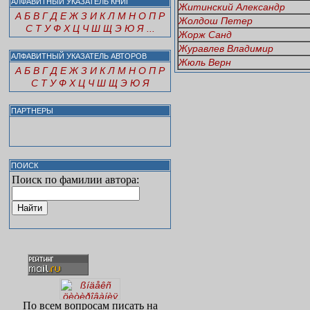
АЛФАВИТНЫЙ УКАЗАТЕЛЬ КНИГ
Житинский Александр
А
Б
В
Г
Д
Е
Ж
З
И
К
Л
М
Н
О
П
Р
Жолдош Петер
С
Т
У
Ф
Х
Ц
Ч
Ш
Щ
Э
Ю
Я
...
Жорж Санд
Журавлев Владимир
АЛФАВИТНЫЙ УКАЗАТЕЛЬ АВТОРОВ
Жюль Верн
А
Б
В
Г
Д
Е
Ж
З
И
К
Л
М
Н
О
П
Р
С
Т
У
Ф
Х
Ц
Ч
Ш
Щ
Э
Ю
Я
ПАРТНЕРЫ
ПОИСК
Поиск по фамилии автора:
По всем вопросам писать на