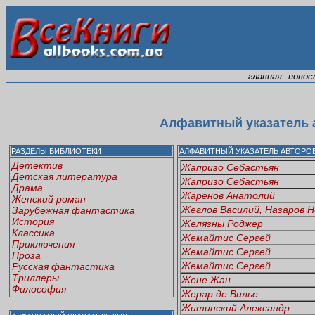
главная
новос
|
Алфавитный указатель а
РАЗДЕЛЫ БИБЛИОТЕКИ
АЛФАВИТНЫЙ УКАЗАТЕЛЬ АВТОРО
Детектив
Жапризо Себастьян
Детская литература
Жапризо Себастьян
Драма
Жаренов Анатолий
Женский роман
Жеглов Василий, Назаров 
Зарубежная фантастика
История
Желязны Роджер
Классика
Жемайтис Сергей
Приключения
Жемайтис Сергей
Проза
Жемайтис Сергей
Русская фантастика
Триллеры
Жене Жан
Философия
Жерар де Вилье
Житинский Александр