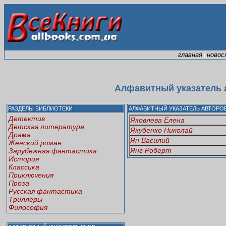
главная
новос
|
Алфавитный указатель а
РАЗДЕЛЫ БИБЛИОТЕКИ
АЛФАВИТНЫЙ УКАЗАТЕЛЬ АВТОРО
Детектив
Яковлева Елена
Детская литература
Якубенко Николай
Драма
Ян Василий
Женский роман
Янг Роберт
Зарубежная фантастика
История
Классика
Приключения
Проза
Русская фантастика
Триллеры
Философия