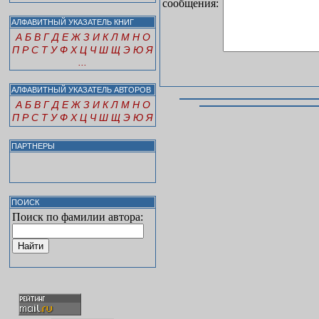
сообщения:
АЛФАВИТНЫЙ УКАЗАТЕЛЬ КНИГ
А
Б
В
Г
Д
Е
Ж
З
И
К
Л
М
Н
О
П
Р
С
Т
У
Ф
Х
Ц
Ч
Ш
Щ
Э
Ю
Я
...
АЛФАВИТНЫЙ УКАЗАТЕЛЬ АВТОРОВ
А
Б
В
Г
Д
Е
Ж
З
И
К
Л
М
Н
О
П
Р
С
Т
У
Ф
Х
Ц
Ч
Ш
Щ
Э
Ю
Я
ПАРТНЕРЫ
ПОИСК
Поиск по фамилии автора: