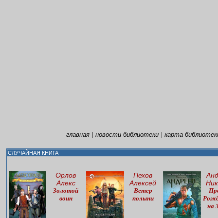
|
|
главная
новости библиотеки
карта библиотек
СЛУЧАЙНАЯ КНИГА
Орлов
Пехов
Анд
Алекс
Алексей
Ник
Золотой
Ветер
Пр
воин
полыни
Рож
на 