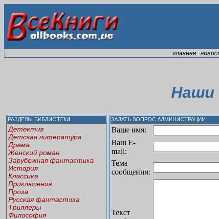
главная
новос
|
Наши
РАЗДЕЛЫ БИБЛИОТЕКИ
ЗАДАТЬ ВОПРОС АДМИНИСТРАЦИИ
Детектив
Ваше имя:
Детская литература
Ваш E-
Драма
mail:
Женский роман
Зарубежная фантастика
Тема
История
сообщения:
Классика
Приключения
Проза
Русская фантастика
Триллеры
Текст
Философия