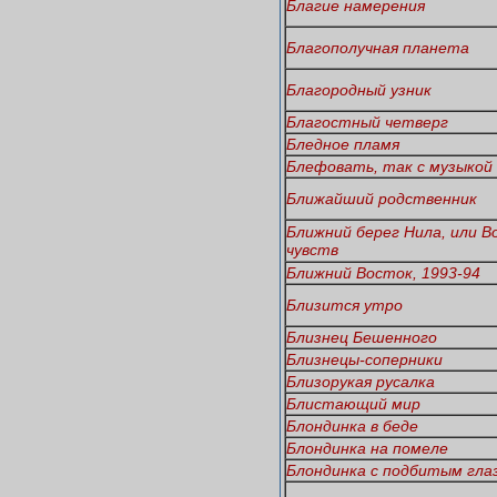
Благие намерения
Благополучная планета
Благородный узник
Благостный четверг
Бледное пламя
Блефовать, так с музыкой
Ближайший родственник
Ближний берег Нила, или 
чувств
Ближний Восток, 1993-94
Близится утро
Близнец Бешенного
Близнецы-соперники
Близорукая русалка
Блистающий мир
Блондинка в беде
Блондинка на помеле
Блондинка с подбитым гла