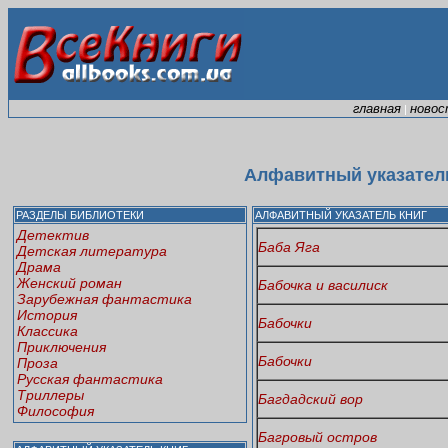
главная
новос
|
Алфавитный указатель
РАЗДЕЛЫ БИБЛИОТЕКИ
АЛФАВИТНЫЙ УКАЗАТЕЛЬ КНИГ
Детектив
Баба Яга
Детская литература
Драма
Женский роман
Бабочка и василиск
Зарубежная фантастика
История
Бабочки
Классика
Приключения
Бабочки
Проза
Русская фантастика
Триллеры
Багдадский вор
Философия
Багровый остров