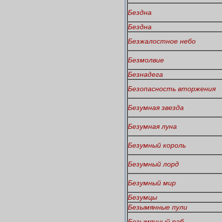
Бездна
Бездна
Безжалостное небо
Безмолвие
Безнадега
Безопасность вторжения
Безумная звезда
Безумная луна
Безумный король
Безумный лорд
Безумный мир
Безумцы
Безымянные пули
Безымянный раб