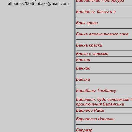
Бандитский Петербург
allbooks2004(собака)gmail.com
Бандиты, баксы и я
Банк крови
Банка апельсинового сока
Банка краски
Банка с червями
Банкир
Банник
Банька
Барабаны Томбалку
Баранкин, будь человеком!
приключения Баранкина
Барнеби Радж
Баронесса Изнанки
Барраяр