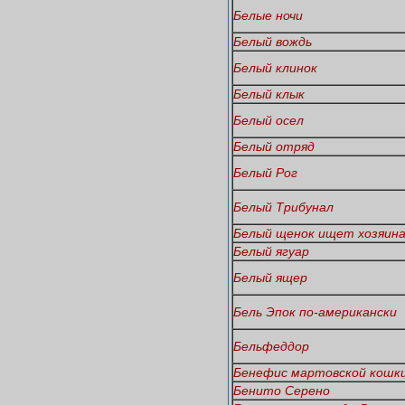
Белые ночи
Белый вождь
Белый клинок
Белый клык
Белый осел
Белый отряд
Белый Рог
Белый Трибунал
Белый щенок ищет хозяин
Белый ягуар
Белый ящер
Бель Эпок по-американски
Бельфеддор
Бенефис мартовской кошк
Бенито Серено