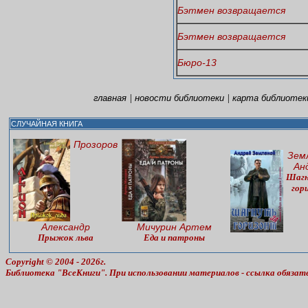
Бэтмен возвращается
Бэтмен возвращается
Бюро-13
|
|
главная
новости библиотеки
карта библиотек
СЛУЧАЙНАЯ КНИГА
Прозоров
Зем
Ан
Шагн
гор
Александр
Мичурин Артем
Прыжок льва
Еда и патроны
Copyright © 2004 - 2026г.
Библиотека "ВсеКниги". При использовании материалов - ссылка обязат