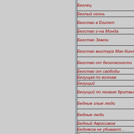
Беглец
Беглый огонь
Бегство в Египет
Бегство г-на Монда
Бегство Земли
Бегство мистера Мак-Кин
Бегство от безопасности
Бегство от свободы
Бегущая по волнам
Бегущий
Бегущий по лезвию бритвы
Бедные злые люди
Бедные люди
Бедный Авросимов
Бедняков не убивают...