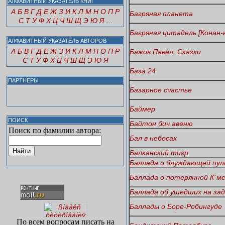
АЛФАВИТНЫЙ УКАЗАТЕЛЬ КНИГ
А
Б
В
Г
Д
Е
Ж
З
И
К
Л
М
Н
О
П
Р
Багряная планета
С
Т
У
Ф
Х
Ц
Ч
Ш
Щ
Э
Ю
Я
...
Багряная цитадель [Конан-
АЛФАВИТНЫЙ УКАЗАТЕЛЬ АВТОРОВ
А
Б
В
Г
Д
Е
Ж
З
И
К
Л
М
Н
О
П
Р
Бажов Павел. Сказки
С
Т
У
Ф
Х
Ц
Ч
Ш
Щ
Э
Ю
Я
База 24
ПАРТНЕРЫ
Базарное счастье
Баймер
ПОИСК
Байтон бич авеню
Поиск по фамилии автора:
Бал в небесах
Балканский тигр
Баллада о блуждающей пул
Баллада о потерянной К`м
Баллада об ушедших на за
Баллады о Боре-Робингуде
По всем вопросам писать на