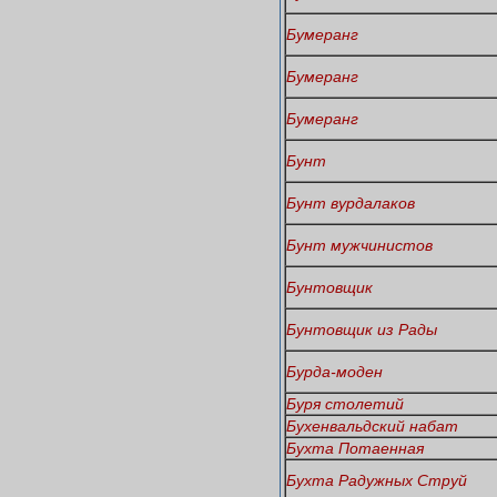
Бумеранг
Бумеранг
Бумеранг
Бунт
Бунт вурдалаков
Бунт мужчинистов
Бунтовщик
Бунтовщик из Рады
Бурда-моден
Буря столетий
Бухенвальдский набат
Бухта Потаенная
Бухта Радужных Струй