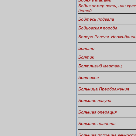
Бойня номер пять, или кре
детей
Бойтесь подвала
Бойцовская порода
Болеро Равеля. Неожиданн
Болото
Болтик
Болтливый мертвец
Болтовня
Больница Преображения
Большая лагуна
Большая операция
Большая планета
Большая половина вечност