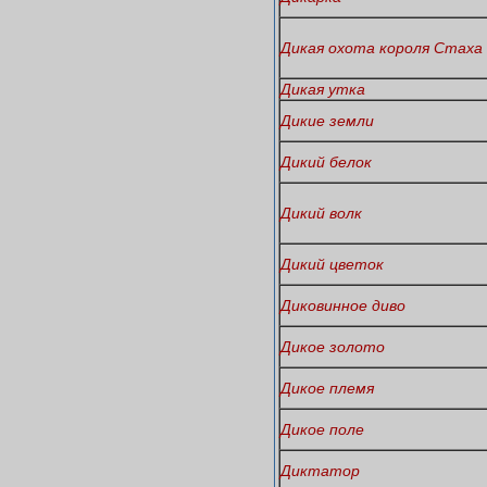
Дикая охота короля Стаха
Дикая утка
Дикие земли
Дикий белок
Дикий волк
Дикий цветок
Диковинное диво
Дикое золото
Дикое племя
Дикое поле
Диктатор