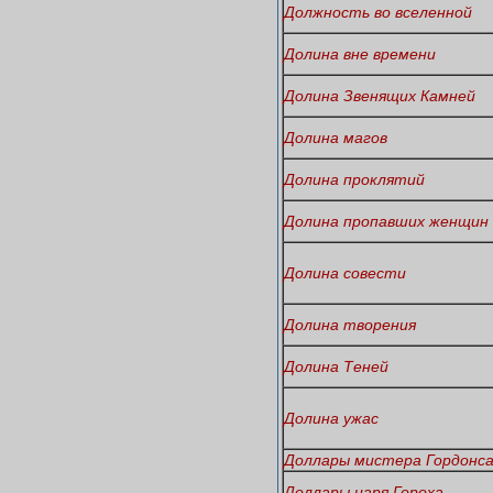
Должность во вселенной
Долина вне времени
Долина Звенящих Камней
Долина магов
Долина проклятий
Долина пропавших женщин
Долина совести
Долина творения
Долина Теней
Долина ужас
Доллары мистера Гордонс
Доллары царя Гороха