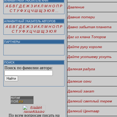
АЛФАВИТНЫЙ УКАЗАТЕЛЬ КНИГ
А
Б
В
Г
Д
Е
Ж
З
И
К
Л
М
Н
О
П
Р
Давление
С
Т
У
Ф
Х
Ц
Ч
Ш
Щ
Э
Ю
Я
...
Давние потери
АЛФАВИТНЫЙ УКАЗАТЕЛЬ АВТОРОВ
А
Б
В
Г
Д
Е
Ж
З
И
К
Л
М
Н
О
П
Р
Давно забытая планета
С
Т
У
Ф
Х
Ц
Ч
Ш
Щ
Э
Ю
Я
Даг из клана Топоров
ПАРТНЕРЫ
Дайте руку королю
Дайте усопшему уснуть
ПОИСК
Поиск по фамилии автора:
Далекая радуга
Далекие огни
Далекий закат
Далекий светлый терем
Далекий Центавр
По всем вопросам писать на