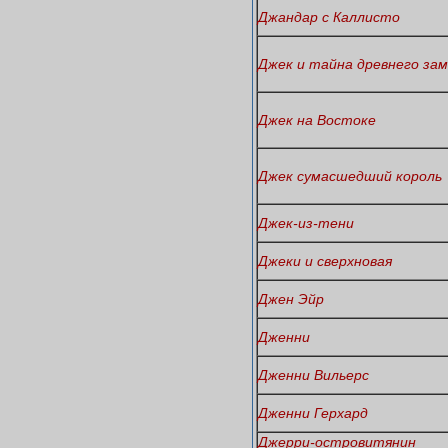
Джандар с Каллисто
Джек и тайна древнего зам
Джек на Востоке
Джек сумасшедший король
Джек-из-тени
Джеки и сверхновая
Джен Эйр
Дженни
Дженни Вильерс
Дженни Герхард
Джерри-островитянин