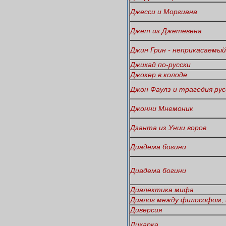
Джесси и Моргиана
Джет из Джетевена
Джин Грин - неприкасаемы
Джихад по-русски
Джокер в колоде
Джон Фаулз и трагедия рус
Джонни Мнемоник
Дзанта из Унии воров
Диадема богини
Диадема богини
Диалектика мифа
Диалог между философом,
Диверсия
Дикарка