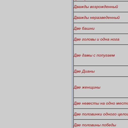
Дважды возрожденный
Дважды неразведенный
Две башни
Две головы и одна нога
Две дамы с попугаем
Две Дианы
Две женщины
Две невесты на одно мест
Две половинки одного цело
Две половины победы