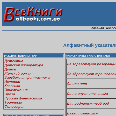
главная
новос
|
Алфавитный указатель
РАЗДЕЛЫ БИБЛИОТЕКИ
АЛФАВИТНЫЙ УКАЗАТЕЛЬ КНИГ
Детектив
Да здравствует резерваци
Детская литература
Драма
Женский роман
Да здраствует трансгалак
Зарубежная фантастика
История
Да или нет
Классика
Приключения
Да не опустится тьма
Проза
Русская фантастика
Триллеры
Да продлится твой род
Философия
Давай поженимся