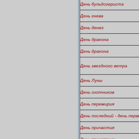
День бульдозериста
День гнева
День денег
День дракона
День дракона
День звездного ветра
День Луны
День охотников
День перемирия
День последний - день пер
День причастия