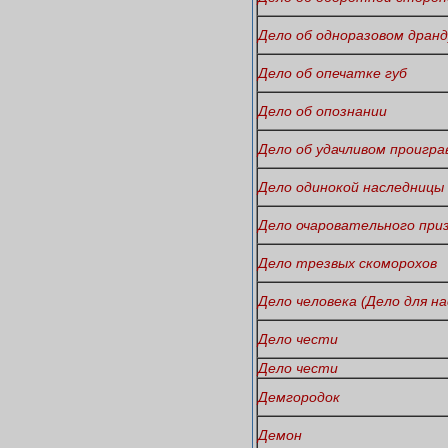
Дело об одноразовом дран
Дело об опечатке губ
Дело об опознании
Дело об удачливом проигр
Дело одинокой наследницы
Дело очаровательного при
Дело трезвых скоморохов
Дело человека (Дело для н
Дело чести
Дело чести
Демгородок
Демон