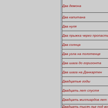
Два демона
Два капитана
Два нуля
Два прыжка через пропаст
Два солнца
Два узла на полотенце
Два шага до горизонта
Два шага на Данкартен
Двадцатые годы
Двадцать лет спустя
Двадцать миллиардов лет 
Двадцать тысяч лье под в