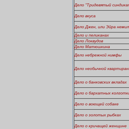
Дело "Тридевятый синдика
Дело вкуса
Дело Джен, или Эйра неми
Дело и пеликанах
Дело Локвудов
Дело Матюшкина
Дело небрежной нимфы
Дело необычной квартира
Дело о банковских вкладах
Дело о бархатных колготк
Дело о воющей собаке
Дело о золотых рыбках
Дело о кричащей женщине