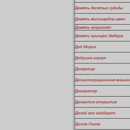
Девять десятых судьбы
Девять миллиардов имен
Девять негритят
Девять принцев Эмбера
Дед Мороз
Дедушка-шалун
Дезертир
Дезинтеграционная машин
Декоратор
Делается открытие
Делай все наоборот
Делла-Уэлла