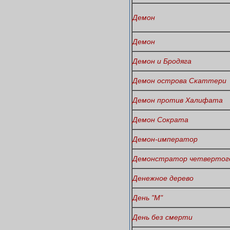
Демон
Демон
Демон и Бродяга
Демон острова Скаттери
Демон против Халифата
Демон Сократа
Демон-император
Демонстратор четвертого
Денежное дерево
День "М"
День без смерти