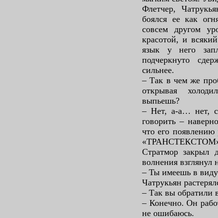
Флетчер, Чатрукья
боялся ее как огн
совсем другом ур
красотой, и всякий
язык у него запл
подчеркнуто сде
сильнее.
– Так в чем же про
открывая холоди
выпьешь?
– Нет, а-а… нет, 
говорить – наверно
что его появлению 
«ТРАНСТЕКСТОМ» к
Стратмор закрыл д
волнения взглянул 
– Ты имеешь в вид
Чатрукьян растерял
– Так вы обратили 
– Конечно. Он рабо
не ошибаюсь.