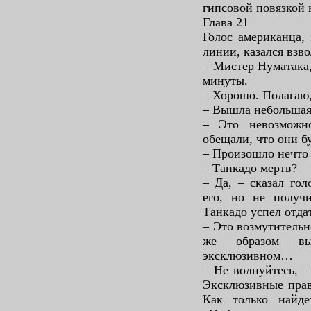
гипсовой повязкой 
Глава 21
Голос американца,
линии, казался взв
– Мистер Нуматака
минуты.
– Хорошо. Полагаю,
– Вышла небольшая 
– Это невозможн
обещали, что они бу
– Произошло нечто
– Танкадо мертв?
– Да, – сказал го
его, но не получ
Танкадо успел отдат
– Это возмутительн
же образом в
эксклюзивном…
– Не волнуйтесь, –
Эксклюзивные права
Как только найде