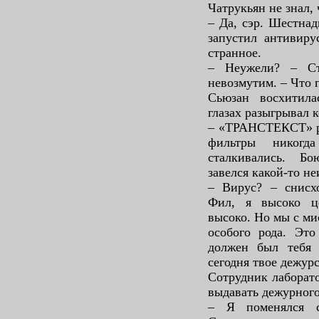
Чатрукьян не знал, 
– Да, сэр. Шестнад
запустил антивиру
странное.
– Неужели? – Ст
невозмутим. – Что 
Сьюзан восхитила
глазах разыгрывал 
– «ТРАНСТЕКСТ» ра
фильтры никог
сталкивались. 
завелся какой-то н
– Вирус? – снисх
Фил, я высоко ц
высоко. Но мы с ми
особого рода. Эт
должен был тебя 
сегодня твое дежурс
Сотрудник лаборато
выдавать дежурного
– Я поменялся с