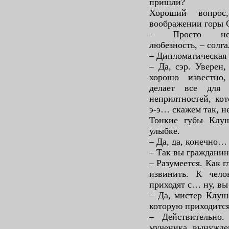
пришли?
Хороший вопрос
воображении горы 
– Просто нефо
любезность, – солга
– Дипломатическая 
– Да, сэр. Уверен
хорошо известно,
делает все для 
неприятностей, ко
э-э… скажем так, н
Тонкие губы Клу
улыбке.
– Да, да, конечно…
– Так вы граждани
– Разумеется. Как 
извинить. К чел
приходят с… ну, вы
– Да, мистер Клуш
которую приходится
– Действительно
мученика, вынужден