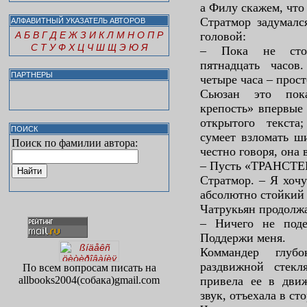
а Филу скажем, что
Стратмор задумалс
АЛФАВИТНЫЙ УКАЗАТЕЛЬ АВТОРОВ
А
Б
В
Г
Д
Е
Ж
З
И
К
Л
М
Н
О
П
Р
головой:
С
Т
У
Ф
Х
Ц
Ч
Ш
Щ
Э
Ю
Я
– Пока не стои
пятнадцать часов
ПАРТНЕРЫ
четыре часа – прос
Сьюзан это пока
крепость» впервые
открытого текст
ПОИСК
сумеет взломать ш
Поиск по фамилии автора:
честно говоря, она 
– Пусть «ТРАНСТЕК
Стратмор. – Я хочу
абсолютно стойкий
Чатрукьян продолжа
– Ничего не поде
Поддержи меня.
Коммандер глуб
раздвижной стек
По всем вопросам писать на
allbooks2004(собака)gmail.com
привела ее в дви
звук, отъехала в сто