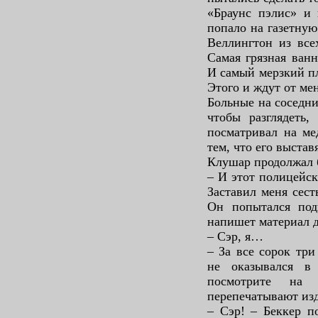
«Браунс пэлис» и 
попало на газетну
Веллингтон из все
Самая грязная ванн
И самый мерзкий п
Этого и ждут от ме
Больные на соседни
чтобы разглядеть,
посматривал на ме
тем, что его выстав
Клушар продолжал 
– И этот полицейск
Заставил меня сест
Он попытался под
напишет материал 
– Сэр, я…
– За все сорок три
не оказывался в
посмотрите на
перепечатывают изд
– Сэр! – Беккер п