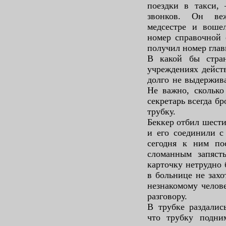
поездки в такси, 
звонков. Он веж
медсестре и вошел
номер справочной 
получил номер глав
В какой бы стра
учреждениях действ
долго не выдержива
Не важно, сколько
секретарь всегда б
трубку.
Беккер отбил шести
и его соединили с
сегодня к ним по
сломанным запясть
карточку нетрудно 
в больнице не захо
незнакомому челове
разговору.
В трубке раздалис
что трубку подни