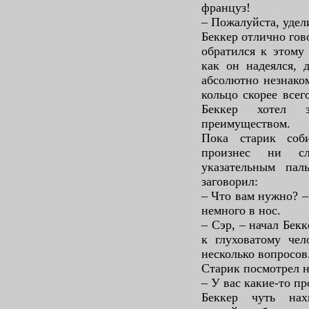
француз!
– Пожалуйста, удел
Беккер отлично гов
обратился к этому 
как он надеялся, 
абсолютно незнаком
кольцо скорее всег
Беккер хотел 
преимуществом.
Пока старик соб
произнес ни сл
указательным пал
заговорил:
– Что вам нужно? –
немного в нос.
– Сэр, – начал Бек
к глуховатому чел
несколько вопросов
Старик посмотрел н
– У вас какие-то п
Беккер чуть нах