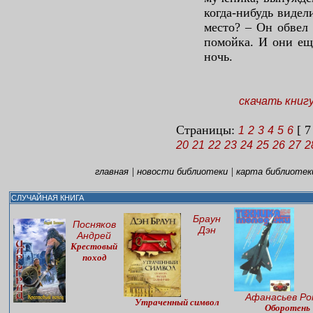
когда-нибудь видел
место? – Он обвел 
помойка. И они ещ
ночь.
скачать книг
Страницы:
[ 7
1
2
3
4
5
6
20
21
22
23
24
25
26
27
2
|
|
главная
новости библиотеки
карта библиотек
СЛУЧАЙНАЯ КНИГА
Браун
Посняков
Дэн
Андрей
Крестовый
поход
Афанасьев Ро
Утраченный символ
Оборотень