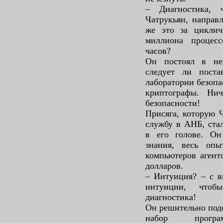
– Диагностика, 
Чатрукьян, направ
же это за циклич
миллиона процес
часов?
Он постоял в нер
следует ли поста
лаборатории безопа
криптографы. Ни
безопасности!
Присяга, которую 
службу в АНБ, ста
в его голове. Он
знания, весь оп
компьютеров агент
долларов.
– Интуиция? – с в
интуиции, чтоб
диагностика!
Он решительно подо
набор прогр