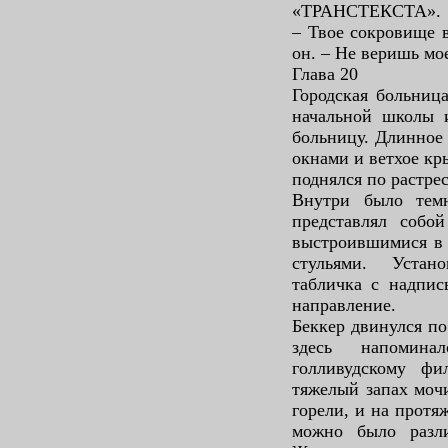
«ТРАНСТЕКСТА».
– Твое сокровище в
он. – Не веришь мо
Глава 20
Городская больниц
начальной школы 
больницу. Длинное
окнами и ветхое кр
поднялся по растре
Внутри было тем
представлял собо
выстроившимися в 
стульями. Устан
табличка с надпис
направление.
Беккер двинулся по
здесь напомин
голливудскому фи
тяжелый запах моч
горели, и на протя
можно было разли