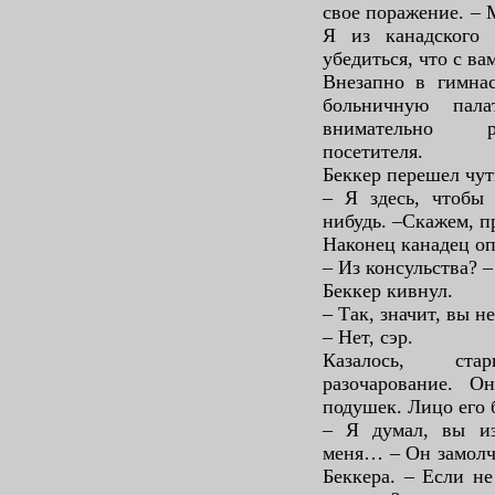
свое поражение. – 
Я из канадского 
убедиться, что с ва
Внезапно в гимнас
больничную пала
внимательно ра
посетителя.
Беккер перешел чут
– Я здесь, чтобы 
нибудь. –Скажем, п
Наконец канадец о
– Из консульства? –
Беккер кивнул.
– Так, значит, вы н
– Нет, сэр.
Казалось, ст
разочарование. О
подушек. Лицо его 
– Я думал, вы из
меня… – Он замолча
Беккера. – Если не