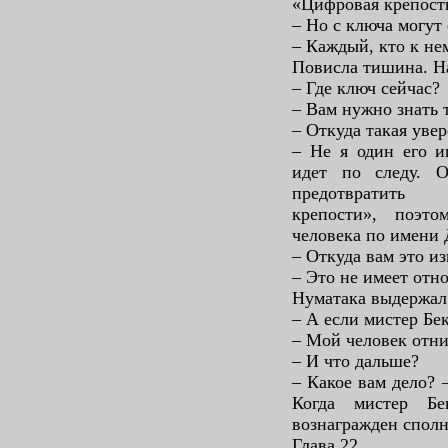
«Цифровая крепость
– Но с ключа могут
– Каждый, кто к не
Повисла тишина. Н
– Где ключ сейчас?
– Вам нужно знать т
– Откуда такая уве
– Не я один его и
идет по следу. О
предотвратить 
крепости», поэт
человека по имени 
– Откуда вам это и
– Это не имеет отн
Нуматака выдержал 
– А если мистер Бе
– Мой человек отни
– И что дальше?
– Какое вам дело? 
Когда мистер Бе
вознагражден сполн
Глава 22