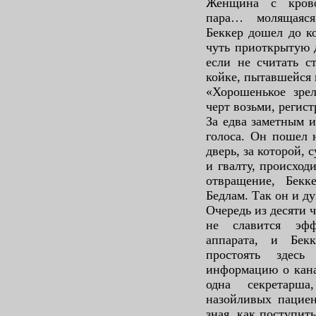
Женщина с крово
пара… молящаяся
Беккер дошел до к
чуть приоткрытую д
если не считать 
койке, пытавшейся 
«Хорошенькое зрел
черт возьми, регист
За едва заметным 
голоса. Он пошел 
дверь, за которой,
и гвалту, происход
отвращение, Бекке
Бедлам. Так он и ду
Очередь из десяти 
не славится эфф
аппарата, и Бек
простоять здес
информацию о кана
одна секретарша
назойливых пациен
зная, как поступит