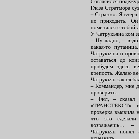
Согласился подежур
Глаза Стратмора су
– Странно. Я вчера
не приходить. Он
поменялся с тобой 
У Чатрукьяна ком за
– Ну ладно, – взд
какая-то путаниц
Чатрукьяна и прово
оставаться до ко
пробудем здесь в
крепость. Желаю ве
Чатрукьян заколеба
– Коммандер, мне д
проверить…
– Фил, – сказал 
«ТРАНСТЕКСТ» в
проверка выявила н
что это сделали
возражаешь… – 
Чатрукьян понял 
исчезнуть.