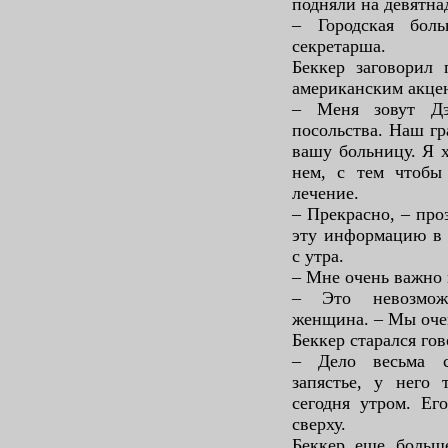
подняли на девятна
– Городская боль
секретарша.
Беккер заговорил 
американским акце
– Меня зовут Дэ
посольства. Наш гр
вашу больницу. Я 
нем, с тем чтобы 
лечение.
– Прекрасно, – про
эту информацию в 
с утра.
– Мне очень важно 
– Это невозмож
женщина. – Мы оче
Беккер старался го
– Дело весьма с
запястье, у него
сегодня утром. Ег
сверху.
Беккер еще больше