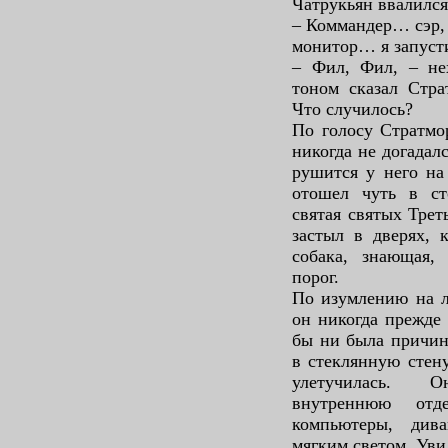
Чатрукьян ввалился
– Коммандер… сэр, 
монитор… я запуст
– Фил, Фил, – не
тоном сказал Стра
Что случилось?
По голосу Стратмо
никогда не догадал
рушится у него на
отошел чуть в ст
святая святых Трет
застыл в дверях, 
собака, знающая,
порог.
По изумлению на л
он никогда прежде 
бы ни была причина
в стеклянную стену
улетучилась. 
внутреннюю отд
компьютеры, див
мягким светом. Ув