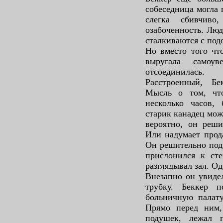
собеседница могла 
слегка сбивчиво
озабоченность. Люд
сталкиваются с под
Но вместо того чт
выругала самоув
отсоединилась.
Расстроенный, Бе
Мысль о том, что
несколько часов,
старик канадец мож
вероятно, он реши
Или надумает прода
Он решительно подн
прислонился к сте
разглядывал зал. 
Внезапно он увидел
трубку. Беккер 
больничную палату
Прямо перед ним,
подушек, лежал 