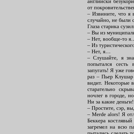
английски безукор
от покровительстве
– Извините, что я 
случайно, не были 
Глаза старика сузил
– Вы из муниципал
– Нет, вообще-то я
– Из туристическог
– Нет, я…
– Слушайте, я зн
попытался сесть 
запугать! Я уже го
раз – Пьер Клушар
видит. Некоторые 
старательно скрыв
ночлег в городе, н
Ни за какие деньги!
– Простите, сэр, вы
– Merde alors! Я о
Беккера костлявый 
загремел на всю п
пытались сделать т