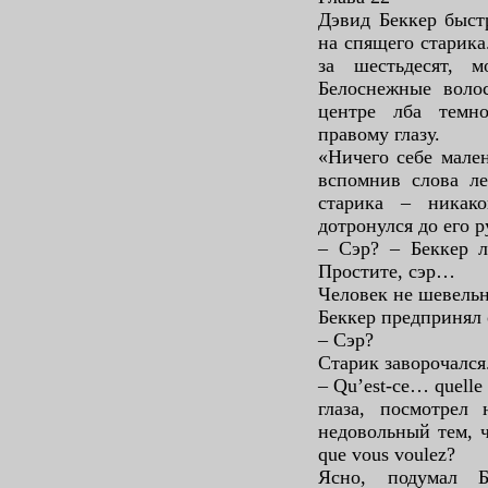
Дэвид Беккер быст
на спящего старика
за шестьдесят, м
Белоснежные волос
центре лба темн
правому глазу.
«Ничего себе мале
вспомнив слова ле
старика – никако
дотронулся до его р
– Сэр? – Беккер л
Простите, сэр…
Человек не шевельн
Беккер предпринял
– Сэр?
Старик заворочался
– Qu’est-ce… quell
глаза, посмотрел 
недовольный тем, ч
que vous voulez?
Ясно, подумал Б