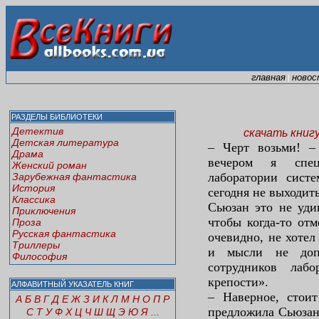
главная
новос
|
РАЗДЕЛЫ БИБЛИОТЕКИ
Детектив
скачать книг
Детская литература
– Черт возьми! –
Драма
вечером я спец
Женский роман
лаборатории систе
Зарубежная фантастика
История
сегодня не выходить
Классика
Сьюзан это не уди
Приключения
чтобы когда-то отм
Проза
Русская фантастика
очевидно, не хоте
Триллеры
и мысли не доп
Философия
сотрудников лаб
крепости».
АЛФАВИТНЫЙ УКАЗАТЕЛЬ КНИГ
– Наверное, сто
А
Б
В
Г
Д
Е
Ж
З
И
К
Л
М
Н
О
П
Р
предложила Сьюзан.
С
Т
У
Ф
Х
Ц
Ч
Ш
Щ
Э
Ю
Я
...