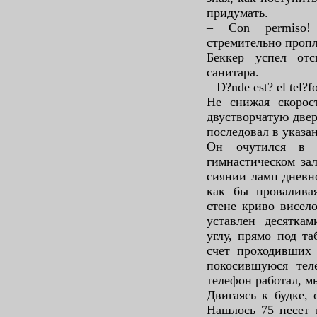
придумать.
– Con permiso!
стремительно пропл
Беккер успел от
санитара.
– D?nde est? el tel?f
Не снижая скорос
двустворчатую двер
последовал в указа
Он очутился в 
гимнастическом за
сиянии ламп дневно
как бы провалива
стене криво висел
уставлен десятка
углу, прямо под та
счет проходивших 
покосившуюся тел
телефон работал, м
Двигаясь к будке,
Нашлось 75 песет 