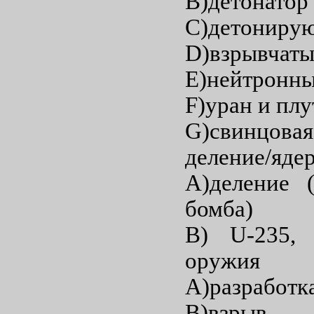
B)детонатор
C)детониру
D)взрывчаты
E)нейтронны
F)уран и пл
G)свинцов
деление/яде
A)деление 
бомба)
B) U-235, 
оружия
A)разработк
B)взрыв