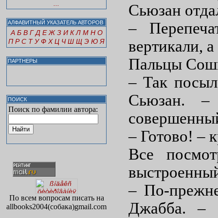
...
Сьюзан отда
АЛФАВИТНЫЙ УКАЗАТЕЛЬ АВТОРОВ
– Перепеча
А
Б
В
Г
Д
Е
Ж
З
И
К
Л
М
Н
О
П
Р
С
Т
У
Ф
Х
Ц
Ч
Ш
Щ
Э
Ю
Я
вертикали, а
Пальцы Соши
ПАРТНЕРЫ
– Так посыл
Сьюзан. – 
ПОИСК
Поиск по фамилии автора:
совершенный
– Готово! – 
Все посмот
выстроенный
– По-прежне
По всем вопросам писать на
Джабба. – 
allbooks2004(собака)gmail.com