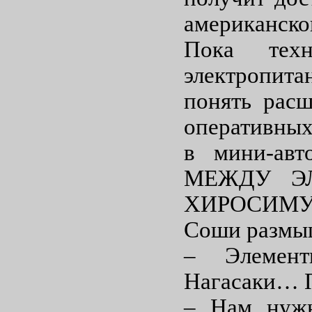
американско
Пока техн
электропита
понять расш
оперативных 
в мини-ав
МЕЖДУ ЭЛ
ХИРОСИМУ
Соши размыш
– Элемент
Нагасаки… 
– Нам нужн