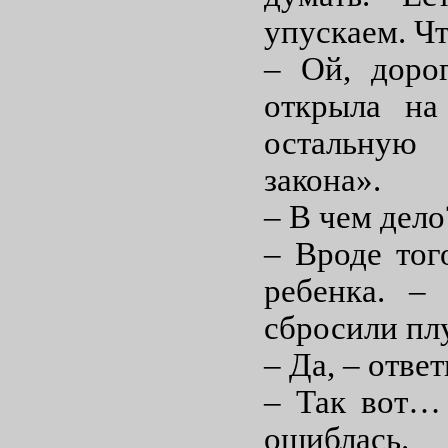
упускаем. Чт
– Ой, доро
открыла на
остальную 
закона».
– В чем дело
– Вроде тог
ребенка. –
сбросили пл
– Да, – отве
– Так вот…
ошиблась.