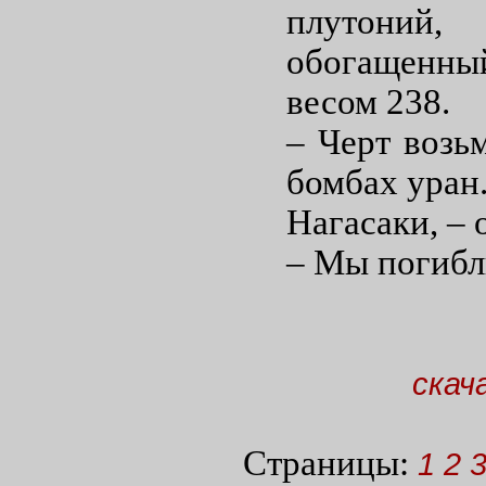
плутоний,
обогащенны
весом 238.
– Черт возь
бомбах уран
Нагасаки, – 
– Мы погибл
скач
Страницы:
1
2