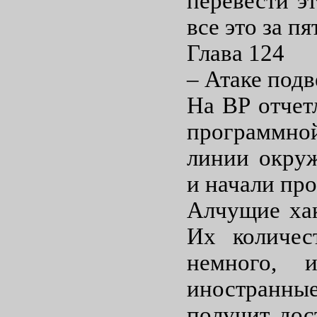
перевести э
все это за пя
Глава 124
– Атаке под
На ВР отчет
программно
линии окру
и начали про
Алчущие хак
Их количес
немного, 
иностранн
получит дос