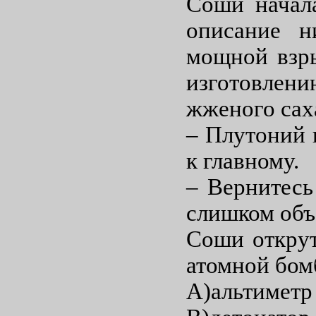
Соши начала
описание н
мощной взры
изготовлени
жженого сах
– Плутоний 
к главному.
– Вернитесь
слишком объ
Соши открут
атомной бо
A)альтиметр