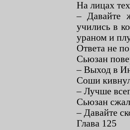
На лицах те
– Давайте 
учились в к
ураном и пл
Ответа не по
Сьюзан пове
– Выход в Ин
Соши кивнул
– Лучше всег
Сьюзан сжала
– Давайте с
Глава 125