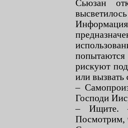
Сьюзан от
высветилось
Информац
предназна
использов
попытаются
рискуют под
или вызвать
– Самопрои
Господи Иис
– Ищите. 
Посмотрим, ч