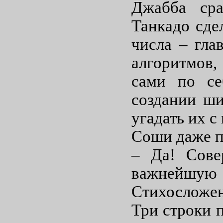
Джабба сра
Танкадо сде
числа – гла
алгоритмов
сами по се
создании ши
угадать их 
Соши даже п
– Да! Сове
важнейшу
Стихосложен
Три строки п