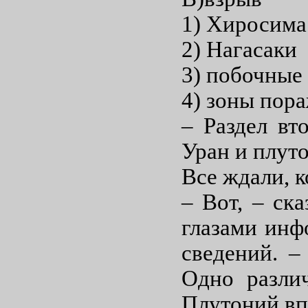
1) Хиросима
2) Нагасаки
3) побочные
4) зоны пор
– Раздел вт
Уран и плут
Все ждали, 
– Вот, – ск
глазами инф
сведений. –
Одно различ
Плутоний в