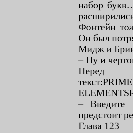
набор букв…
расширилис
Фонтейн тож
Он был потр
Мидж и Брин
– Ну и черт
Пере
текст:PRI
ELEMENTS
– Введите 
предстоит ре
Глава 123