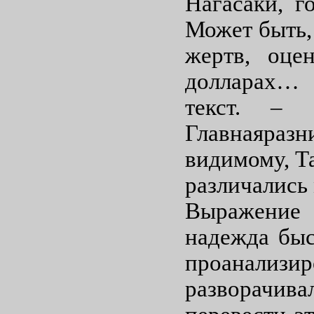
Нагасаки, г
Может быть,
жертв, оце
долларах… 
текст. – 
Главнаяраз
видимому, Та
различались
Выражение
надежда быс
проанализи
разворачи