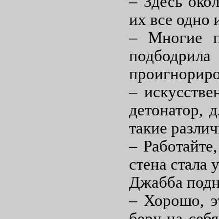
– Здесь око
их все одно 
– Многие п
подбодри
проигнориро
– искусстве
детонатор, 
такие различ
– Работайте
стена стала 
Джабба подн
– Хорошо, э
беру на себ