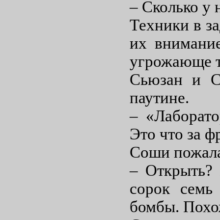
– Сколько у 
Техники в за
их внимани
угрожающе т
Сьюзан и С
паутине.
– «Лаборато
Это что за ф
Соши пожала
– Открыть? 
сорок семь
бомбы. Похож