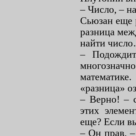
– Число, – 
Сьюзан еще 
разница ме
найти числ
– Подождит
многозначно
математике.
«разница» оз
– Верно! – 
этих элемен
еще? Если 
– Он прав, 