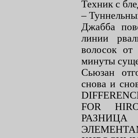
Техник с бл
– Туннельны
Джабба пов
линии рвал
волосок от 
минуты суще
Сьюзан отг
снова и сно
DIFFEREN
FOR HIR
РАЗ
ЭЛЕМЕН