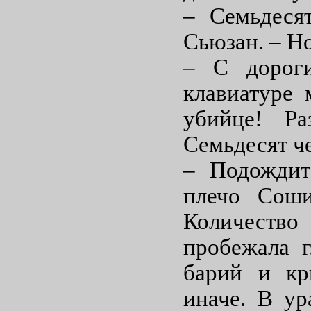
– Семьдеся
Сьюзан. – Н
– С дороги
клавиатуре 
убийце! Ра
Семьдесят ч
– Подождите
плечо Соши
Количество 
пробежала г
барий и кр
иначе. В ур