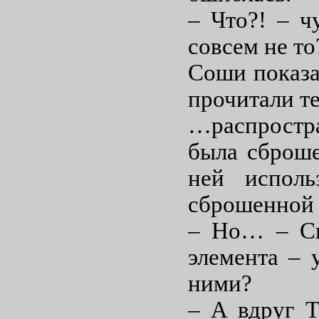
– Что?! – 
совсем не то
Соши показал
прочитали те
…распростр
была сброше
ней исполь
сброшенной 
– Но… – Сь
элемента – 
ними?
– А вдруг Т