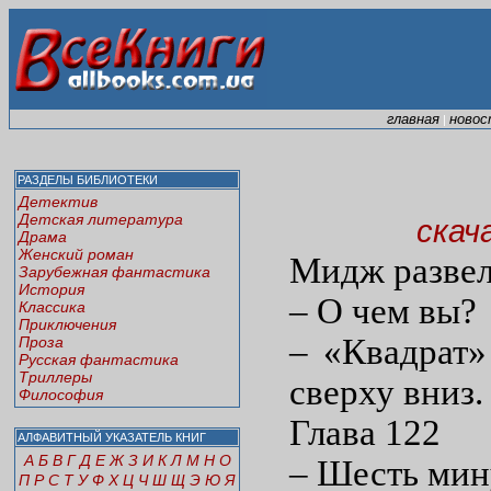
главная
новос
|
РАЗДЕЛЫ БИБЛИОТЕКИ
Детектив
Детская литература
скач
Драма
Женский роман
Мидж развел
Зарубежная фантастика
История
– О чем вы?
Классика
Приключения
– «Квадрат»
Проза
Русская фантастика
Триллеры
сверху вниз.
Философия
Глава 122
АЛФАВИТНЫЙ УКАЗАТЕЛЬ КНИГ
А
Б
В
Г
Д
Е
Ж
З
И
К
Л
М
Н
О
– Шесть мину
П
Р
С
Т
У
Ф
Х
Ц
Ч
Ш
Щ
Э
Ю
Я