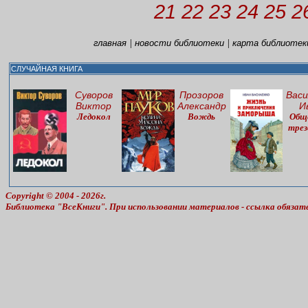
21
22
23
24
25
2
|
|
главная
новости библиотеки
карта библиотек
СЛУЧАЙНАЯ КНИГА
Суворов
Прозоров
Васи
Виктор
Александр
И
Ледокол
Вождь
Общ
трез
Copyright © 2004 - 2026г.
Библиотека "ВсеКниги". При использовании материалов - ссылка обязат