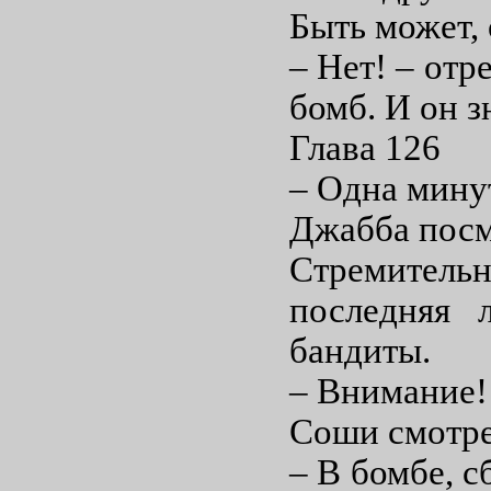
Быть может, 
– Нет! – отр
бомб. И он з
Глава 126
– Одна мину
Джабба посм
Стремительн
последняя 
бандиты.
– Внимание!
Соши смотре
– В бомбе, с