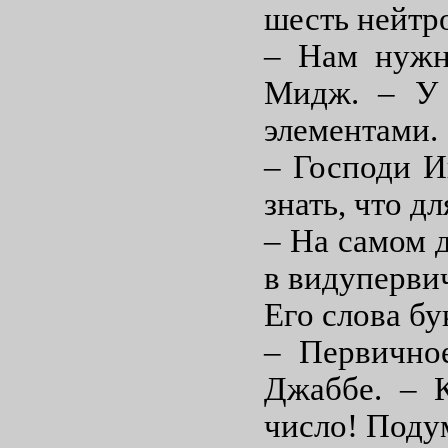
шесть нейтр
– Нам нужна
Мидж. – У 
элементами.
– Господи И
знать, что д
– На самом д
в видуперви
Его слова б
– Первичное
Джаббе. – К
число! Поду