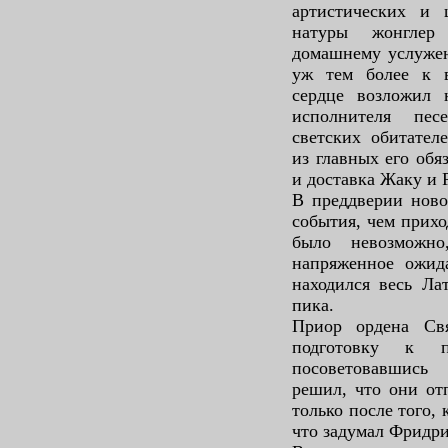
артистических и 
натуры жонглер
домашнему услужен
уж тем более к в
сердце возложил 
исполнителя пес
светских обитател
из главных его обя
и доставка Жаку и 
В преддверии ново
события, чем прихо
было невозможн
напряженное ожид
находился весь Ла
пика.
Приор ордена Св
подготовку к п
посоветовавшись
решил, что они от
только после того, 
что задумал Фридр