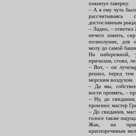
покинул таверну.
– А я ему чуть был
рассчитываясь 
достославным рыцар
– Ладно, – ответил
нечего ловить, си
полнолуние, для о
молу до самой башн
На набережной, 
причалам, стоял, лю
– Вот, – он лучеза
решил, перед тем 
морским воздухом.
– Да мы, собстве
кости промять, – пр
– Ну, до свидания,
произнес мастер Гри
– До свидания, мас
голосе также ощуща
Жак, на права
красноречивым мол