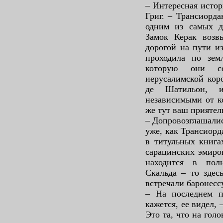
– Интересная истор
Григ. – Трансиорд
одним из самых д
Замок Керак возв
дорогой на пути и
проходила по зем
которую они со
иерусалимской коро
де Шатильон, и
независимыми от к
же тут ваш приятел
– Допровозглашалис
уже, как Трансиорд
в титульных книга
сарацинских эмиро
находится в пол
Скальда – то здес
встречали баронесс
– На последнем 
кажется, ее видел,
Это та, что на гол