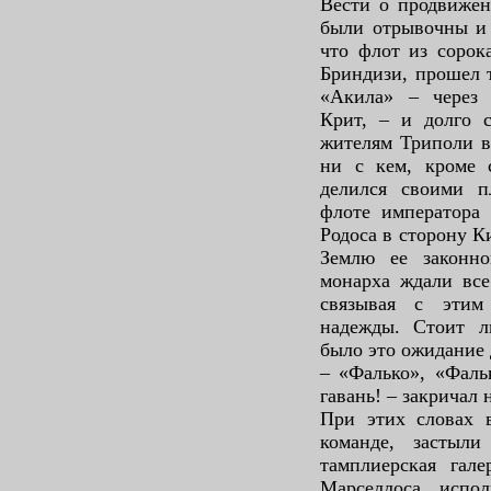
Вести о продвижен
были отрывочны и 
что флот из сорок
Бриндизи, прошел т
«Акила» – через
Крит, – и долго с
жителям Триполи в
ни с кем, кроме 
делился своими п
флоте императора 
Родоса в сторону К
Землю ее законно
монарха ждали все
связывая с этим
надежды. Стоит л
было это ожидание 
– «Фалько», «Фаль
гавань! – закричал 
При этих словах 
команде, застыл
тамплиерская гале
Марселлоса испол