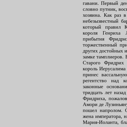
гавани. Первый де
словно путник, во
хозяина. Как раз 
небезызвестный ба
который правил К
короля Генриха 
прибытия Фридри
торжественный при
других достойных 
замке тамплиеров. 
Старого Фридрих 
король Иерусалима 
принес вассальную
регентство над к
законные основан
тридцать лет наза
Фридриха, пожалов
Амори де Лузиньяну
пошел напролом. О
жена императора, 
Мария-Иоланта, бл