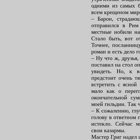
одними из самых б
всем крещеном мир
– Барон, страдающ
отправился в Рим 
местные нобили на
Стало быть, вот о
Точнее, посланницу
роман и есть дело 
– Ну что ж, друзья,
поставил на стол о
увидеть. Но, к в
предстоит очень т
встретить с ясной
мало как о перег
окончательной сум
моей гильдии. Так 
– К сожалению, глу
голову в ответном 
истекло. Сейчас м
свои казармы.
Мастер Григ надел