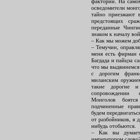
факторий. На самом
осведомители монго
тайно приезжают в
предстоящих сра
переданные Чингис
знаком к началу во
– Как мы можем доб
– Темучин, оправля
меня есть фирман 
Багдада и пайцза с
что мы выдвинемся
с дорогим франк
миланским оружием
такие дорогие и
сопровождении 
Монголов боятся
подчиненные прав
будем передвигаться
от разбойников, я 
нибудь отобьются.
– Как вы думает
императором слово