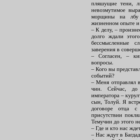
пляшущие тени, л
невозмутимое выра
морщины на лбу 
жизненном опыте и 
– К делу, – произн
долго ждали этого
бессмысленные с
заверения в соверш
– Согласен, – ки
вопросы.
– Кого вы представ
событий?
– Меня отправлял 
чин. Сейчас, до
императора – курул
сын, Толуй. Я встр
договоре отца 
присутствии поклял
Темучин до этого н
– Где и кто нас жде
– Нас ждут в Багда