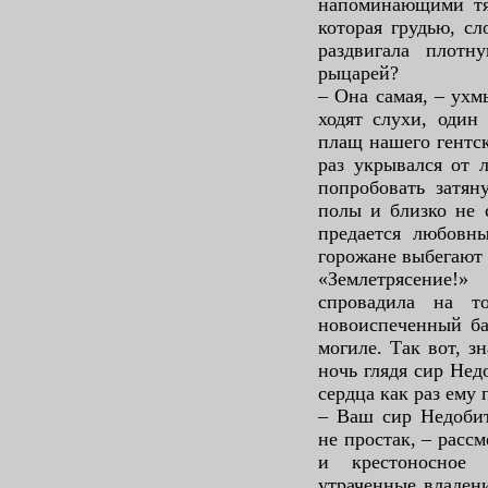
напоминающими тя
которая грудью, сл
раздвигала плотн
рыцарей?
– Она самая, – ухм
ходят слухи, один
плащ нашего гентск
раз укрывался от л
попробовать затян
полы и близко не с
предается любовн
горожане выбегают 
«Землетрясение
спровадила на т
новоиспеченный ба
могиле. Так вот, з
ночь глядя сир Нед
сердца как раз ему 
– Ваш сир Недобит
не простак, – рассм
и крестоносное 
утраченные владен