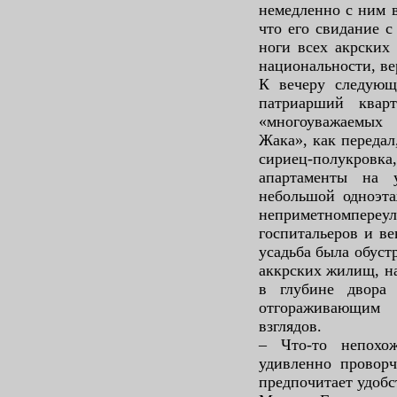
немедленно с ним в
что его свидание 
ноги всех акрских
национальности, ве
К вечеру следующ
патриарший квар
«многоуважаемых
Жака», как передал
сириец-полукро
апартаменты на 
небольшой одноэта
неприметномп
госпитальеров и в
усадьба была обуст
аккрских жилищ, на
в глубине двора
отгораживающим
взглядов.
– Что-то непохо
удивленно проворч
предпочитает удобс