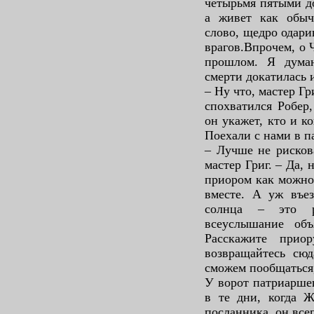
четырьмя пятыми до
а живет как обыч
слово, щедро одари
врагов.Впрочем, о 
прошлом. Я думаю
смерти докатилась 
– Ну что, мастер Г
спохватился Робер
он укажет, кто и к
Поехали с нами в п
– Лучше не рискова
мастер Григ. – Да,
приором как можно 
вместе. А уж въез
солнца – это р
всеуслышание объ
Расскажите прио
возвращайтесь сюд
сможем пообщаться,
У ворот патриаршег
в те дни, когда Ж
посланника, он все