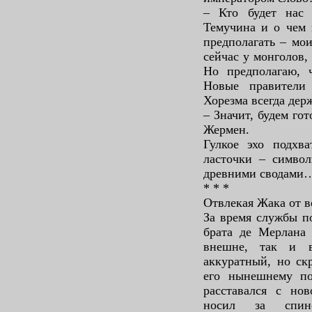
– Кто будет нас 
Темучина и о чем 
предполагать – мои
сейчас у монголов,
Но предполагаю, 
Новые правители
Хорезма всегда держ
– Значит, будем го
Жермен.
Гулкое эхо подхва
ласточки – символ
древними сводами
* * *
Отвлекая Жака от в
За время службы п
брата де Мерлана
внешне, так и в
аккуратный, но ск
его нынешнему п
расставался с но
носил за спин