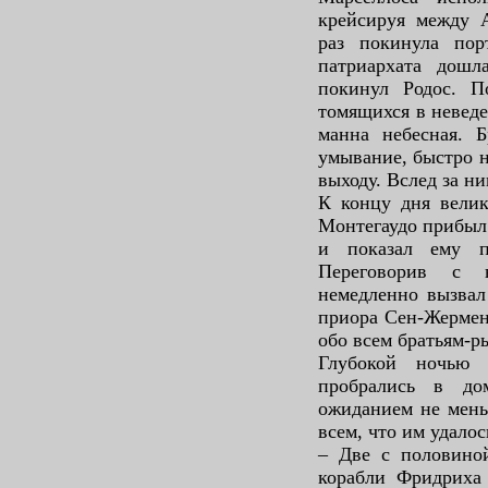
крейсируя между 
раз покинула по
патриархата дошл
покинул Родос. П
томящихся в невед
манна небесная. 
умывание, быстро н
выходу. Вслед за н
К концу дня велик
Монтегаудо прибыл 
и показал ему п
Переговорив с в
немедленно вызвал
приора Сен-Жермена
обо всем братьям-р
Глубокой ночью
пробрались в до
ожиданием не мень
всем, что им удалос
– Две с половиной
корабли Фридриха 