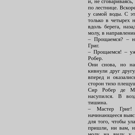
и, не сговариваясь,
по лестнице. Вскор
у самой воды. С э
только в четырех 
вдоль берега, наза
молу, в направлен
– Прощаемся? – на
Григ.
– Прощаемся! – уж
Робер.
Они снова, но на
кивнули друг другу
вперед и оказалис
сторон тихо плещу
Сир Робер де Ме
насупился. В воз
тишина.
– Мастер Григ!
начинающееся выяс
для того, чтобы ул
пришли, ни вам, н
молу на виду у 