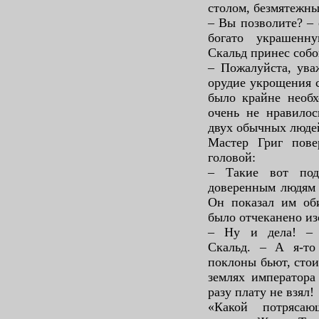
столом, безмятежны
– Вы позволите? – 
богато украшенн
Скальд принес собо
– Пожалуйста, ува
орудие укрощения 
было крайне необх
очень не нравилос
двух обычных люде
Мастер Григ пове
головой:
– Такие вот под
доверенным людям 
Он показал им оби
было отчеканено из
– Ну и дела! – 
Скальд. – А я-то
поклоны бьют, стои
землях императора
разу плату не взял!
«Какой потряса