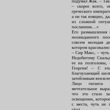
подумал Жак. – Так
– скорее всего, 
греческого императ
а он так изящно, д
из сложной ситуа
посланник…»
Его размышления 
неожиданного пос
совсем молодая д
котором красовалис
– Сир Макс, – чуть
Недобитому Скальд
ее на полголовы, 
Георгия! – С эт
благоухающий шел
затейливым вензеле
Лицо гиганта п
мечтательное выра
что это стало з
освещении, которое
с места, чуть не 
стол.