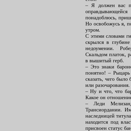
– Я должен вас по
оправдывающей
понадоблюсь, пришл
Но освобожусь я, п
утром.
С этими словами г
скрылся в глубине
недоумении. Роб
Скальдом платок, р
в вышитый герб.
– Это знаки барон
понятно! – Рыцарь
сказать, чего было 
или разочарования.
– Ну и что, что ба
Какое он отношение
– Леди Мелизанд
Трансиордании. Им
наследницей титула
находится под вла
присвоен статус б