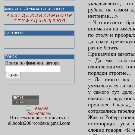
укладывается, чт
рубака на самом д
АЛФАВИТНЫЙ УКАЗАТЕЛЬ АВТОРОВ
А
Б
В
Г
Д
Е
Ж
З
И
К
Л
М
Н
О
П
Р
интриган…»
С
Т
У
Ф
Х
Ц
Ч
Ш
Щ
Э
Ю
Я
– Что киснете, бр
внимания на замеша
ПАРТНЕРЫ
по столу и проорал
да сразу греческу
раз не бегать!
Приказчики заметал
ПОИСК
– Да мы, собств
Поиск по фамилии автора:
извиняющимся тоно
порядки строгие…
– Да никто вас 
ухмыльнулся гигант
у самого тут дело,
важности, жду посы
произнес Скальд, 
сотрясались тарелк
Жак и Робер снова
По всем вопросам писать на
allbooks2004(собака)gmail.com
встопорщил усы и
словно говоря: «И ч