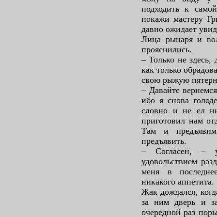
подходить к само
покажи мастеру Гри
давно ожидает увид
Лица рыцаря и во
прояснились.
– Только не здесь, 
как только обрадов
свою рыжую пятерн
– Давайте вернемся
ибо я снова голод
словно и не ел ни
приготовил нам от
Там и предъявим
предъявить.
– Согласен, – 
удовольствием разд
меня в последне
никакого аппетита.
Жак дождался, когд
за ним дверь и з
очередной раз поры