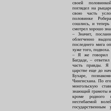
своей половинко
поглядел на рыцаря
свою часть усл
половинке Робер
сошлись, и теперь
смотрел хорошо зн
– Значит, послан
облегченно выдо
последнего мига о
хуже того, подвоха.
– Я же говорил 
Багдаде, – ответил
часть правды. Я
царстве еще до нач
Бухаре, познако
Чингисхана. По ег
монгольскую став
знающий грамоты и
кроме родного 
несгибаемой воле
государственным