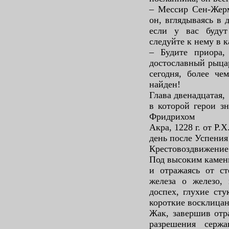
– Мессир Сен-Жерм
он, вглядываясь в 
если у вас будут
следуйте к нему в к
– Будите приора,
достославный рыцар
сегодня, более че
найден!
Глава двенадцатая,
в которой герои з
Фридрихом
Акра, 1228 г. от Р.Х
день после Успени
Крестовоздвижение 
Под высоким камен
и отражаясь от ст
железа о железо, 
доспех, глухие ст
короткие восклица
Жак, завершив отр
разрешения серж