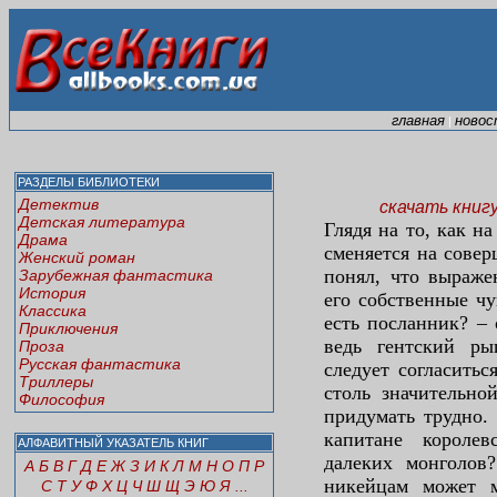
главная
новос
|
РАЗДЕЛЫ БИБЛИОТЕКИ
Детектив
скачать книг
Детская литература
Глядя на то, как н
Драма
сменяется на сове
Женский роман
понял, что выраже
Зарубежная фантастика
История
его собственные ч
Классика
есть посланник? –
Приключения
ведь гентский ры
Проза
Русская фантастика
следует согласитьс
Триллеры
столь значительно
Философия
придумать трудно.
капитане королев
АЛФАВИТНЫЙ УКАЗАТЕЛЬ КНИГ
далеких монголов
А
Б
В
Г
Д
Е
Ж
З
И
К
Л
М
Н
О
П
Р
никейцам может м
С
Т
У
Ф
Х
Ц
Ч
Ш
Щ
Э
Ю
Я
...