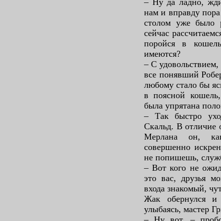
– Ну да ладно, жди
нам и вправду пора
столом уже было 
сейчас рассчитаемс
поройся в кошел
имеются?
– С удовольствием,
все понявший Робер
любому стало бы ясн
в поясной кошель,
была упрятана поло
– Так быстро ух
Скальд. В отличие 
Мерлана он, ка
совершенно искрен
не попишешь, служб
– Вот кого не ожид
это вас, друзья м
входа знакомый, чу
Жак обернулся и
улыбаясь, мастер Гр
– Ну вот, – пробо