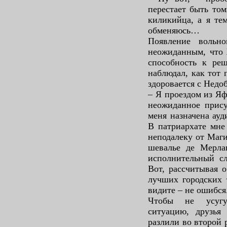
перестает быть то
киликийца, а я те
обменяюсь…
Появление вольно
неожиданным, что 
способность к ре
наблюдал, как тот 
здоровается с Недо
– Я проездом из Я
неожиданное прису
меня назначена ауд
В патриархате мне 
неподалеку от Маги
шевалье де Мерла
исполнительный сл
Вот, рассчитывая 
лучших городских 
видите – не ошибся
Чтобы не усугу
ситуацию, друзья
разлили во второй р