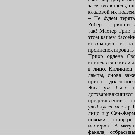
заглянув в щель, он
кладовой их подзем
– Не будем терять
Робер. – Приор и т
так! Мастер Григ, 
этом вашем бассейн
возвращусь в па
проинспектировать
Приор ордена Свя
встречался с килик
в лицо. Киликиец,
лампы, снова заж
приор – долго оце
Жак уж было по
договаривающихся
представление п
улыбнулся мастер Г
лицо и у Сен-Жерм
похожи – приор рыц
мастеров. В мятущ
факела, отбрасыв