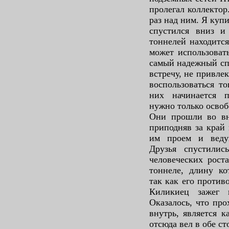
пролегал коллектор
раз над ним. Я купи
спустился вниз и
тоннелей находитс
может использоват
самый надежный спо
встречу, не привлек
воспользоваться т
них начинается 
нужно только освоб
Они прошли во вну
приподняв за край 
им проем и веду
Друзья спустили
человеческих рост
тоннеле, длину ко
так как его против
Киликиец зажег 
Оказалось, что про
внутрь, является 
отсюда вел в обе ст