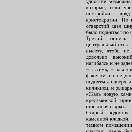
удобстве возможны
которые, если уче
постройки, вря
аристократии. По 
отверстий шел ши
было подняться по 
Третий тоннель 
центральный сток, 
высоту, чтобы не
довольно высоки
нагибаясь и не заде
– …семь, – законч
факелом на ведущ
подняться наверх и
киликиец, и рыцарь
«Жаль новую камиз
крестьянской при
стаскивая сюрко.
Старый водосток 
каменной кладкой, 
темном помещении
счастью, дверь бы