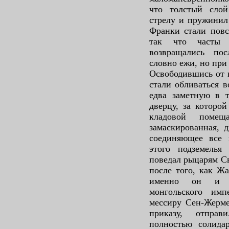
что толстый слой
стрелу и пружинил 
Франки стали повс
так что часты 
возвращались по
словно ежи, но при
Освободившись от 
стали обливаться в
едва заметную в 
дверцу, за которой
кладовой помещ
замаскированная, д
соединяющее все 
этого подземелья
поведал рыцарям Св
после того, как Жа
именно он и я
монгольского им
мессиру Сен-Жерме
приказу, отпра
полностью солида