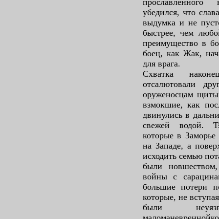
прославленного 
убедился, что слав
выдумка и не пуст
быстрее, чем любо
преимущество в бо
боец, как Жак, нач
для врага.
Схватка наконе
отсалютовали дру
оруженосцам щиты
взмокшие, как пос
двинулись в дальни
свежей водой. Т
которые в Заморье 
на Западе, а повер
исходить семью пот
были новшеством,
войны с сарацина
большие потери п
которые, не вступа
были неуя
маломаневреннойк