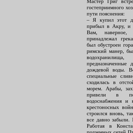
Мастер Григ встр
гостеприимного хоз
пути пояснения:
– Я купил этот д
прибыл в Акру, и 
Вам, наверное, 
принадлежал грек
был обустроен гора
римский манер, бы
водохранилищ
предназначенные д
дождевой воды. В
специальные сливн
сходилась в отст
морем. Арабы, зах
привели в по
водоснабжения и к
крестоносных войн
строился вновь, та
все давно забыли. 
Работая в Конст
подземных сетей П