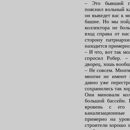
– Это бывший гл
пояснил вольный к
он выведет вас к м
башне. Но мы пойд
коллектора не бол
вход справа от на
сторону патриархи
находится примерн
– И что, вот так м
спросил Робер. 
дворец, хошь вообщ
– Не совсем. Многи
многие не имеют 
давно уже перестр
сохранились так хор
Они миновали кол
большой бассейн. 
вровень с его
канализационные
примерно на уров
строители хорошо з