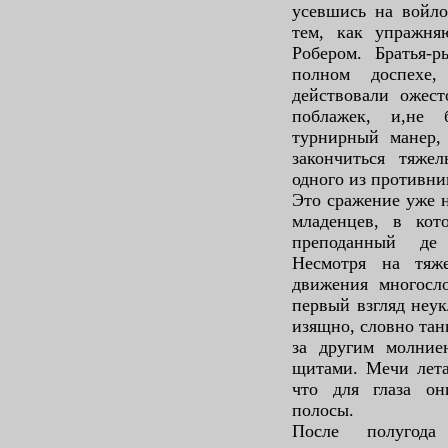
усевшись на войло
тем, как упражн
Робером. Братья-
полном доспехе
действовали ожест
поблажек, и,не
турнирный манер,
закончиться тяже
одного из противни
Это сражение уже 
младенцев, в кот
преподанный де
Несмотря на тяж
движения многосл
первый взгляд неу
изящно, словно та
за другим молние
щитами. Мечи лета
что для глаза он
полосы.
После полугода