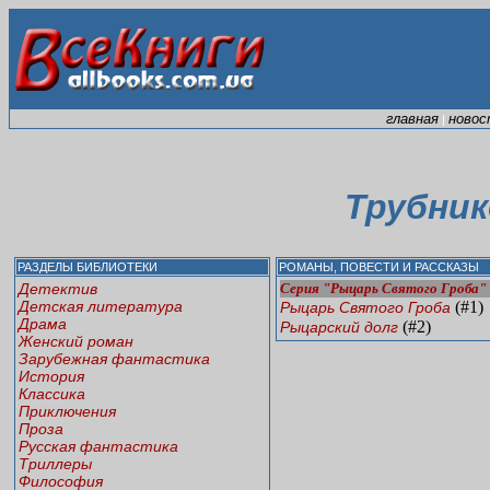
главная
новос
|
Трубник
РАЗДЕЛЫ БИБЛИОТЕКИ
РОМАНЫ, ПОВЕСТИ И РАССКАЗЫ
Детектив
Серия "Рыцарь Святого Гроба"
Детская литература
(#1)
Рыцарь Святого Гроба
Драма
(#2)
Рыцарский долг
Женский роман
Зарубежная фантастика
История
Классика
Приключения
Проза
Русская фантастика
Триллеры
Философия