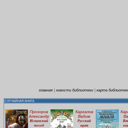
|
|
главная
новости библиотеки
карта библиотек
СЛУЧАЙНАЯ КНИГА
Прозоров
Каргалов
Кар
Александр
Вадим
В
Испанский
Русский
Вт
поход
щит
ош