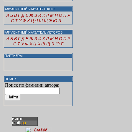
АЛФАВИТНЫЙ УКАЗАТЕЛЬ КНИГ
А
Б
В
Г
Д
Е
Ж
З
И
К
Л
М
Н
О
П
Р
С
Т
У
Ф
Х
Ц
Ч
Ш
Щ
Э
Ю
Я
...
АЛФАВИТНЫЙ УКАЗАТЕЛЬ АВТОРОВ
А
Б
В
Г
Д
Е
Ж
З
И
К
Л
М
Н
О
П
Р
С
Т
У
Ф
Х
Ц
Ч
Ш
Щ
Э
Ю
Я
ПАРТНЕРЫ
ПОИСК
Поиск по фамилии автора: