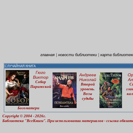
|
|
главная
новости библиотеки
карта библиотек
СЛУЧАЙНАЯ КНИГА
Гюго
Андреев
Ор
Виктор
Николай
Ал
Собор
Второй
С
Парижской
уровень.
гла
Весы
кал
судьбы
Богоматери
Copyright © 2004 - 2026г.
Библиотека "ВсеКниги". При использовании материалов - ссылка обязат