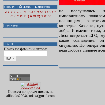
АЛФАВИТНЫЙ УКАЗАТЕЛЬ АВТОРОВ
не послушались на
А
Б
В
Г
Д
Е
Ж
З
И
К
Л
М
Н
О
П
Р
импозантному пожило
С
Т
У
Ф
Х
Ц
Ч
Ш
Щ
Э
Ю
Я
пленницами, заперты
коттедже. Казалось, пут
ПАРТНЕРЫ
добра. И именно тогда, 
Лиза встречает ЕГО, м
какое совпадение: о
ПОИСК
ситуацию. Но теперь он
Поиск по фамилии автора:
ведь любовь сильнее всег
По всем вопросам писать на
allbooks2004(собака)gmail.com