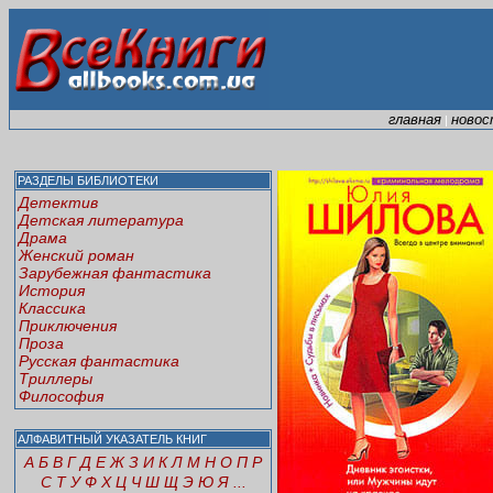
главная
новос
|
РАЗДЕЛЫ БИБЛИОТЕКИ
Детектив
Детская литература
Драма
Женский роман
Зарубежная фантастика
История
Классика
Приключения
Проза
Русская фантастика
Триллеры
Философия
АЛФАВИТНЫЙ УКАЗАТЕЛЬ КНИГ
А
Б
В
Г
Д
Е
Ж
З
И
К
Л
М
Н
О
П
Р
С
Т
У
Ф
Х
Ц
Ч
Ш
Щ
Э
Ю
Я
...