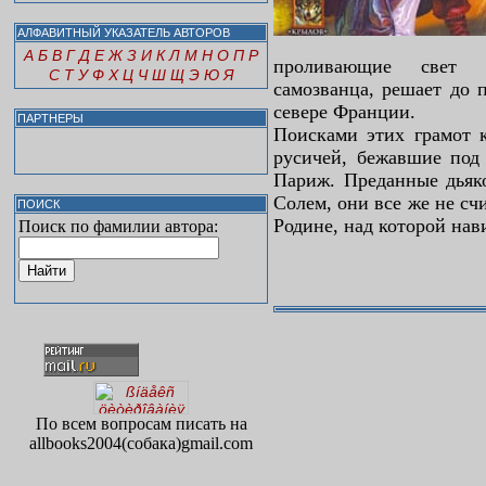
АЛФАВИТНЫЙ УКАЗАТЕЛЬ АВТОРОВ
А
Б
В
Г
Д
Е
Ж
З
И
К
Л
М
Н
О
П
Р
проливающие свет 
С
Т
У
Ф
Х
Ц
Ч
Ш
Щ
Э
Ю
Я
самозванца, решает до 
севере Франции.
ПАРТНЕРЫ
Поисками этих грамот к
русичей, бежавшие под
Париж. Преданные дьяк
Солем, они все же не с
ПОИСК
Родине, над которой на
Поиск по фамилии автора:
По всем вопросам писать на
allbooks2004(собака)gmail.com