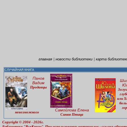
|
|
главная
новости библиотеки
карта библиотек
СЛУЧАЙНАЯ КНИГА
Панов
Ши
Вадим
Ю
Продавцы
Золу
глуб
или Х
бол
го
Самойлова Елена
невозможного
Синяя Птица
Copyright © 2004 - 2026г.
Библиотека "ВсеКниги". При использовании материалов - ссылка обязат