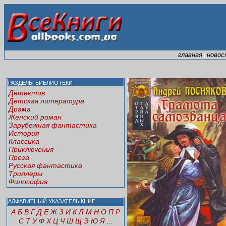
главная
новос
|
РАЗДЕЛЫ БИБЛИОТЕКИ
Детектив
Детская литература
Драма
Женский роман
Зарубежная фантастика
История
Классика
Приключения
Проза
Русская фантастика
Триллеры
Философия
АЛФАВИТНЫЙ УКАЗАТЕЛЬ КНИГ
А
Б
В
Г
Д
Е
Ж
З
И
К
Л
М
Н
О
П
Р
С
Т
У
Ф
Х
Ц
Ч
Ш
Щ
Э
Ю
Я
...