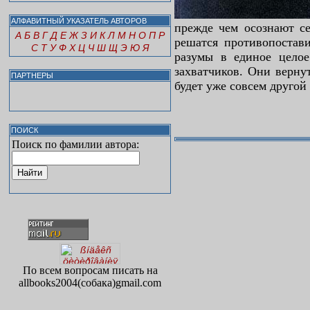
АЛФАВИТНЫЙ УКАЗАТЕЛЬ АВТОРОВ
прежде чем осознают с
А
Б
В
Г
Д
Е
Ж
З
И
К
Л
М
Н
О
П
Р
решатся противопостави
С
Т
У
Ф
Х
Ц
Ч
Ш
Щ
Э
Ю
Я
разумы в единое цело
захватчиков. Они верну
ПАРТНЕРЫ
будет уже совсем друго
ПОИСК
Поиск по фамилии автора:
По всем вопросам писать на
allbooks2004(собака)gmail.com