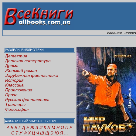
главная
новос
|
РАЗДЕЛЫ БИБЛИОТЕКИ
Детектив
Детская литература
Драма
Женский роман
Зарубежная фантастика
История
Классика
Приключения
Проза
Русская фантастика
Триллеры
Философия
АЛФАВИТНЫЙ УКАЗАТЕЛЬ КНИГ
А
Б
В
Г
Д
Е
Ж
З
И
К
Л
М
Н
О
П
Р
С
Т
У
Ф
Х
Ц
Ч
Ш
Щ
Э
Ю
Я
...