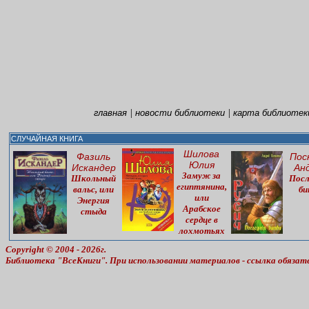
|
|
главная
новости библиотеки
карта библиотек
СЛУЧАЙНАЯ КНИГА
Шилова
Фазиль
Пос
Юлия
Искандер
Ан
Замуж за
Школьный
Посл
египтянина,
вальс, или
би
или
Энергия
Арабское
стыда
сердце в
лохмотьях
Copyright © 2004 - 2026г.
Библиотека "ВсеКниги". При использовании материалов - ссылка обязат