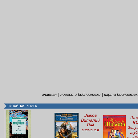
|
|
главная
новости библиотеки
карта библиотек
СЛУЧАЙНАЯ КНИГА
Зыков
Ши
Виталий
Ю
Под
Золу
знаменем
глуб
или Х