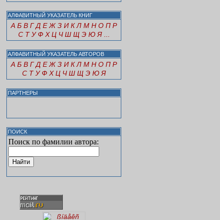
АЛФАВИТНЫЙ УКАЗАТЕЛЬ КНИГ
А
Б
В
Г
Д
Е
Ж
З
И
К
Л
М
Н
О
П
Р
С
Т
У
Ф
Х
Ц
Ч
Ш
Щ
Э
Ю
Я
...
АЛФАВИТНЫЙ УКАЗАТЕЛЬ АВТОРОВ
А
Б
В
Г
Д
Е
Ж
З
И
К
Л
М
Н
О
П
Р
С
Т
У
Ф
Х
Ц
Ч
Ш
Щ
Э
Ю
Я
ПАРТНЕРЫ
ПОИСК
Поиск по фамилии автора: