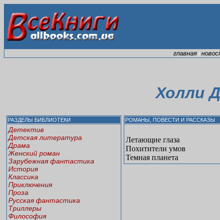
главная
новос
|
Холли 
РАЗДЕЛЫ БИБЛИОТЕКИ
РОМАНЫ, ПОВЕСТИ И РАССКАЗЫ
Детектив
Детская литература
Летающие глаза
Драма
Похитители умов
Женский роман
Темная планета
Зарубежная фантастика
История
Классика
Приключения
Проза
Русская фантастика
Триллеры
Философия