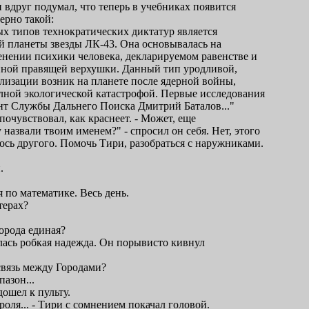
н вдруг подумал, что теперь в учебниках появится
ерно такой:
 типов технократических диктатур является
й планеты звезды ЛК-43. Она основывалась на
нении психики человека, декларируемом равенстве и
нной правящей верхушки. Данный тип уродливой,
изации возник на планете после ядерной войны,
ной экологической катастрофой. Первые исследования
нт Службы Дальнего Поиска Дмитрий Баталов..."
 почувствовал, как краснеет. - Может, еще
 назвали твоим именем?" - спросил он себя. Нет, этого
лось другого. Помочь Тири, разобраться с наружниками.
.
я по математике. Весь день.
терах?
орода единая?
лась робкая надежда. Он порывисто кивнул
связь между Городами?
пазон...
дошел к пульту.
роля... - Тири с сомнением покачал головой.