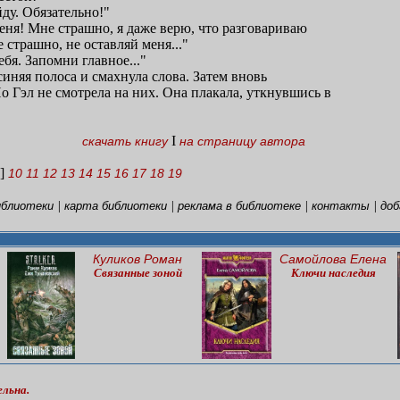
йду. Обязательно!"
меня! Мне страшно, я даже верю, что разговариваю
е страшно, не оставляй меня..."
ебя. Запомни главное..."
иняя полоса и смахнула слова. Затем вновь
 Гэл не смотрела на них. Она плакала, уткнувшись в
I
скачать книгу
на страницу автора
 ]
10
11
12
13
14
15
16
17
18
19
|
|
|
|
иблиотеки
карта библиотеки
реклама в библиотеке
контакты
доб
Куликов Роман
Самойлова Елена
Связанные зоной
Ключи наследия
ельна.