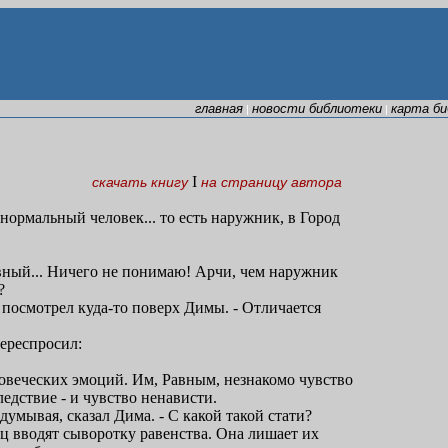
главная
новости библиотеки
карта б
|
|
I
скачать книгу
на страницу автора
 нормальный человек... то есть наружник, в Город
авный... Ничего не понимаю! Арчи, чем наружник
?
чи посмотрел куда-то поверх Димы. - Отличается
.
переспросил:
ловеческих эмоций. Им, Равным, незнакомо чувство
едствие - и чувство ненависти.
аздумывая, сказал Дима. - С какой такой стати?
ц вводят сыворотку равенства. Она лишает их