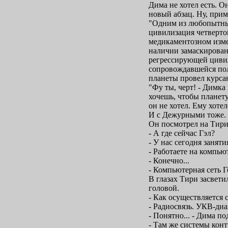
Дима не хотел есть. О
новый абзац. Ну, прим
"Одним из любопытных
цивилизация четверто
медикаментозном изме
наличии замаскирова
регрессирующей цивил
сопровождавшейся пол
планеты провел курса
"Фу ты, черт! - Димка
хочешь, чтобы планету
он не хотел. Ему хоте
И с Дежурными тоже.
Он посмотрел на Тири
- А где сейчас Гэл?
- У нас сегодня заняти
- Работаете на компью
- Конечно...
- Компьютерная сеть Г
В глазах Тири засвети
головой.
- Как осуществляется 
- Радиосвязь. УКВ-диа
- Понятно... - Дима по
- Там же системы конт