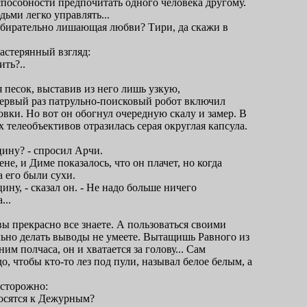
способности предпочитать одного человека другому.
дьми легко управлять...
избирательно лишающая любви? Тири, да скажи в
астерянный взгляд:
ить?..
ая песок, выставив из него лишь узкую,
Первый раз патрульно-поисковый робот включил
вки. Но вот он обогнул очередную скалу и замер. В
 телеобъективов отразилась серая округлая капсула.
цину? - спросил Арчи.
не, и Диме показалось, что он плачет, но когда
а его были сухи.
ину, - сказал он. - Не надо больше ничего
...
 вы прекрасно все знаете. А пользоваться своими
льно делать выводы не умеете. Вытащишь Равного из
им полчаса, он и хватается за голову... Сам
о, чтобы кто-то лез под пули, называл белое белым, а
осторожно:
тносятся к Дежурным?