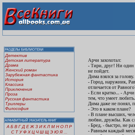
РАЗДЕЛЫ БИБЛИОТЕКИ
Детектив
Арчи захохотал:
Детская литература
Драма
- Тири, друг! Ни один
Женский роман
не пойдет.
Зарубежная фантастика
Дима взялся за голову.
История
- Город, наружник, Р
Классика
отличается от Равного
Приключения
- Если кратко... - Ар
Проза
тем, что умеет любить
Русская фантастика
Дима даже не понял, 
Триллеры
Философия
- Это в каком плане?
- В плане высших, че
любви, дружбы. Как сл
АЛФАВИТНЫЙ УКАЗАТЕЛЬ КНИГ
- Бред, - быстро, не р
А
Б
В
Г
Д
Е
Ж
З
И
К
Л
М
Н
О
П
Р
- Равным каждый меся
С
Т
У
Ф
Х
Ц
Ч
Ш
Щ
Э
Ю
Я
...