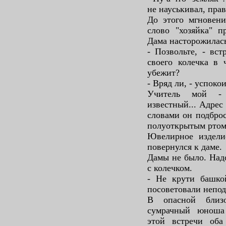
не науськивал, прав
До этого мгновени
слово "хозяйка" п
Дама насторожилас
- Позвольте, - вст
своего колечка в 
убежит?
- Вряд ли, - успоко
Учитель мой - 
известный... Адрес
словами он подброс
полуоткрытым ртом
Ювелирное изделие
повернулся к даме.
Дамы не было. Надо
с колечком.
- Не крути башко
посоветовали непод
В опасной близ
сумрачный юноша 
этой встречи оба