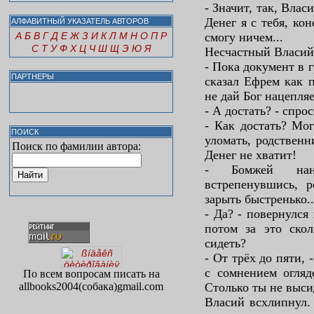
- Значит, так, Влас
Денег я с тебя, кон
АЛФАВИТНЫЙ УКАЗАТЕЛЬ АВТОРОВ
А
Б
В
Г
Д
Е
Ж
З
И
К
Л
М
Н
О
П
Р
смогу ничем...
С
Т
У
Ф
Х
Ц
Ч
Ш
Щ
Э
Ю
Я
Несчастный Власий 
- Пока документ в г
ПАРТНЕРЫ
сказал Ефрем как п
не дай Бог нацепляе
- А достать? - спро
- Как достать? Мо
ПОИСК
уломать, родственн
Поиск по фамилии автора:
Денег не хватит!
- Бомжей наня
встрепенувшись, 
зарыть быстренько..
- Да? - повернулся
потом за это скол
сидеть?
- От трёх до пяти,
с сомнением огляд
По всем вопросам писать на
allbooks2004(собака)gmail.com
Столько ты не выси
Власий всхлипнул.