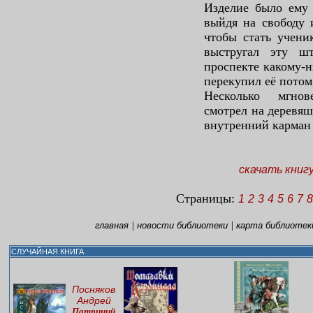
Изделие было ему 
выйдя на свободу 
чтобы стать учени
выстругал эту ш
проспекте какому-ни
перекупил её пото
Несколько мгнов
смотрел на деревяш
внутренний карман 
скачать книг
Страницы:
1
2
3
4
5
6
7
8
|
|
главная
новости библиотеки
карта библиотек
СЛУЧАЙНАЯ КНИГА
Посняков
Андрей
Патриций