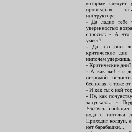
которым следует 
прошедшая нат
инструктора.
- Да ладно тебе 
уверенностью возра
спросил: - А что 
умеет?
- Да это они вс
критические дни 
нипочём удержишь.
- Критические дни?
- А как же! - с д
незримой нечист
бесполая, а тоже от
- И как ты с ней тог
- Ну, как почувств
запускаю... - Под
Улыбясь, сообщил 
вода с потолка л
Приходит колдун, а
нет барабашки...