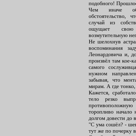
подобного! Прошлое
Чем иначе об
обстоятельство, 
случай из собст
ощущает сво
возмутительную не
Не шелохнув астра
воспоминания зад
Леонардовича и, д
произвёл там кое-к
самого сослуживц
нужном направле
забывая, что мен
мирам. А где тонко,
Кажется, сработал
тело резко выпр
противоположную 
торопливо начало 
долгом довести до в
"С ума сошёл? - шеп
тут же по почерку 