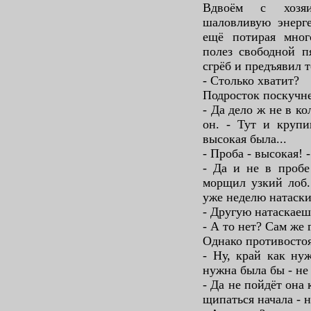
Вдвоём с хозяи
шаловливую энерге
ещё потирая мног
полез свободной п
сгрёб и предъявил 
- Столько хватит?
Подросток поскучне
- Да дело ж не в к
он. - Тут и крупи
высокая была...
- Проба - высокая! 
- Да и не в пробе
морщил узкий лоб.
уже неделю натаски
- Другую натаскаеш
- А то нет? Сам же 
Однако противосто
- Ну, край как нуж
нужна была бы - не 
- Да не пойдёт она 
щипаться начала - н