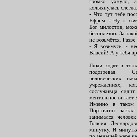
громко ухнуло, 
колыхнулась слегка
- Что тут тебе пос
Ефрем. - Ну, к свя
Бог милостив, може
бесполезно. За так
не возьмётся. Разве
- Я возьмусь, - н
Власий! А у тебя вр
Люди ходят в тонк
подозревая. Са
человеческих на
учреждениях, ко
сослуживца сидит 
ментальное витает Б
Именно в таком 
Портнягин застал
занимался челове
Власия Леонардов
минутку. И минутка
по меньшей мере че