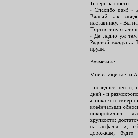
Теперь запросто...
- Спасибо вам! - 
Власий как завед
наставнику. - Вы н
Портнягину стало н
- Да ладно уж там 
Рядовой колдун...
пруди.
Возмездие
Мне отмщение, и Аз
Последнее тепло, 
дней - и размокроп
а пока что сквер 
клеёнчатыми обноск
покоробились, в
хрупкости: достато
на асфальт и, с
дорожкам, будто 