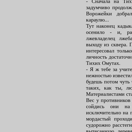
- Сначала на Ти
задумчиво продолжа
Ворожейки добрал
караулю...
Тут наконец кадык
осенило - и, ра
лжевладелец лжеб
выходу из сквера. 
интересовал тольк
личность достаточн
Тихих Омутах.
- Я ж тебе за учит
нежностью известил
будешь потом чуть ч
таких, как ты, лю
Материалистами ста
Вес у противников
сойдись они на
исключительно на п
мордастый проход
судорожно расстегн
вытесанную дерев