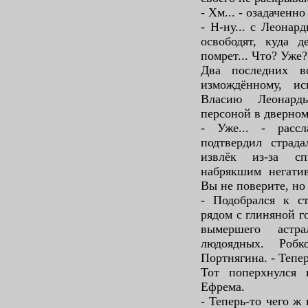
- Хм... - озадаченн
- Н-ну... с Леонар
освободят, куда д
помрет... Что? Уже?
Два последних в
измождённому, ис
Власию Леонарды
персоной в дверном
- Уже... - расс
подтвердил страда
извлёк из-за с
набрякшим негатив
Вы не поверите, но
- Подобрался к с
рядом с глиняной г
вымершего астр
людоядных. Роб
Портнягина. - Тепе
Тот поперхнулся 
Ефрема.
- Теперь-то чего ж 