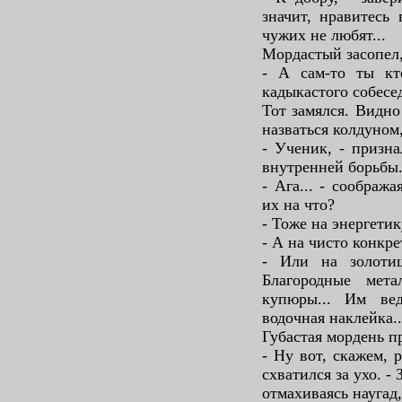
значит, нравитесь
чужих не любят...
Мордастый засопел,
- А сам-то ты кт
кадыкастого собесе
Тот замялся. Видно
назваться колдуном,
- Ученик, - призна
внутренней борьбы
- Ага... - соображ
их на что?
- Тоже на энергетик
- А на чисто конкре
- Или на золотиш
Благородные мет
купюры... Им вед
водочная наклейка..
Губастая мордень п
- Ну вот, скажем, р
схватился за ухо. - 
отмахиваясь наугад,