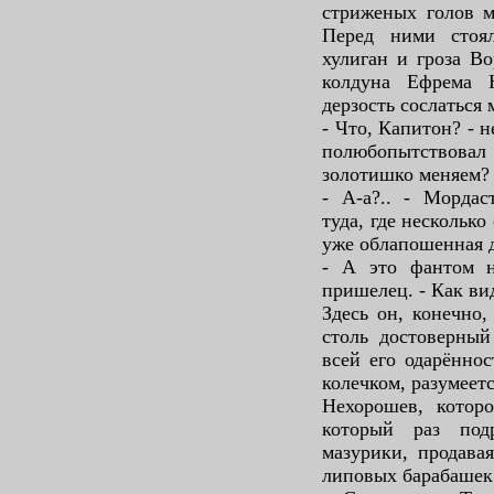
стриженых голов м
Перед ними стоя
хулиган и гроза В
колдуна Ефрема 
дерзость сослаться
- Что, Капитон? - 
полюбопытствовал 
золотишко меняем?
- А-а?.. - Мордас
туда, где несколько
уже облапошенная 
- А это фантом на
пришелец. - Как ви
Здесь он, конечно,
столь достоверный
всей его одарённо
колечком, разумеет
Нехорошев, котор
который раз под
мазурики, продава
липовых барабашек