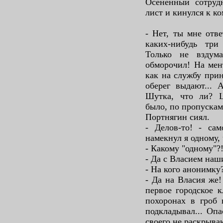
Осенённый сотруд
лист и кинулся к к
- Нет, ты мне отве
каких-нибудь три
Только не вздум
обморочил! На мен
как на службу при
оберег выдают... 
Шутка, что ли? 
было, по пропускам
Портнягин сиял.
- Делов-то! - сам
намекнул я одному,
- Какому "одному"?
- Да с Власием наши
- На кого анонимку
- Да на Власия же!
первое городское к
похоронах в гроб 
подкладывал... Опа
своего не раскрываю