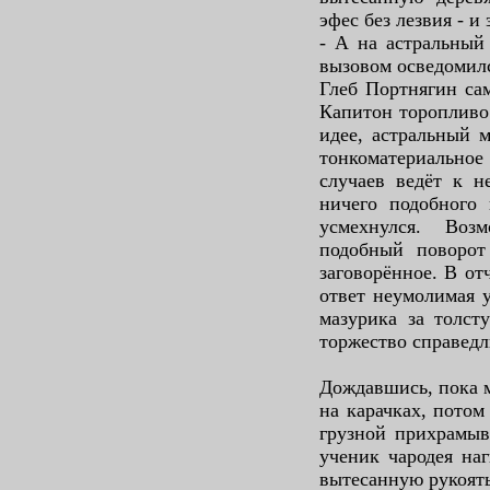
эфес без лезвия - и
- А на астральный
вызовом осведомилс
Глеб Портнягин са
Капитон торопливо
идее, астральный 
тонкоматериальное
случаев ведёт к н
ничего подобного
усмехнулся. Воз
подобный поворот
заговорённое. В от
ответ неумолимая у
мазурика за толст
торжество справедл
Дождавшись, пока м
на карачках, пото
грузной прихрамыв
ученик чародея наг
вытесанную рукоять