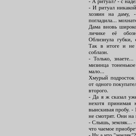
- А ритуал? - с над
- И ритуал никакой
хозяин на даму, 
погладила... мохнат
Дама вновь широко
личике её обозн
Облизнула губки, 
Так в итоге и не
соблазн.
- Только, знаете..
мизинца тоненькое
мало...
Хмурый подросток 
от одного покупател
второго.
- Да я ж сказал уже
нехотя принимая 
выискивая пробу. -
не смотрят. Они на 
- Слышь, земляк... 
что чаемое приобрет
- Ну а что "земляк"?