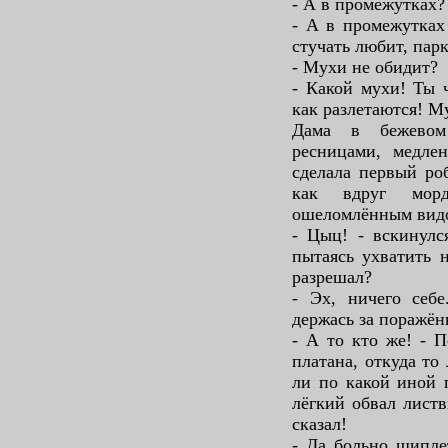
- А в промежутках?
- А в промежутках
стучать любит, парк
- Мухи не обидит?
- Какой мухи! Ты 
как разлетаются! Му
Дама в бежевом
ресницами, медле
сделала первый ро
как вдруг мор
ошеломлённым видом
- Цыц! - вскинулс
пытаясь ухватить н
разрешал?
- Эх, ничего себе
держась за поражённ
- А то кто же! - П
платана, откуда то
ли по какой иной 
лёгкий обвал листв
сказал!
- Да больно щипле