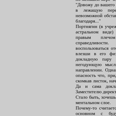
"Довожу до вашего 
в лежащую пере
невозможной обста
благодаря..."
Портнягин (в учреж
астральном виде)
правым плечом
справедливост
воспользоваться от
влезши в его физ
докладную пару 
негодующую мысл
направлении. Одна
опасность что, при
скомкав листок, на
Да и сама докла
Заместителю директ
Стало быть, хочешь
ментальном слое.
Почему-то считает
основном с буд