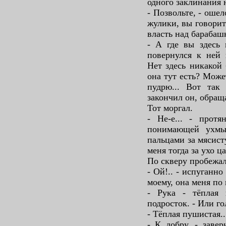
одного заклинания не
- Позвольте, - оше
жулики, вы говорит
власть над барабаш
- А где вы здесь 
повернулся к ней 
Нет здесь никакой 
она тут есть? Може
пудрю... Вот так 
закончил он, обраща
Тот моргал.
- Не-е... - протя
понимающей ухмы
пальцами за мясист
меня тогда за ухо ц
По скверу пробежал
- Ой!.. - испуганно
моему, она меня по 
- Рука - тёплая 
подросток. - Или го
- Тёплая пушистая..
- К добру, - завер