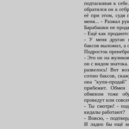
подтаскивая к себе
обратился он к отб
её при этом, судя 
меня... - Разжал ру
Барабашки не прода
- Ещё как продаютс
- У меня друган 
баксов выложил, а о
Подросток пренебр
- Это он на жуликов
он с видом знатока.
развелось! Вот во
сотню баксов, скаж
она "купи-продай"
прибежит. Обмен -
обменом тоже обу
проведут или совсем
- Ты смотри! - под
кидалы работают?
- Вовсю, - подтвер
И ладно бы ещё к