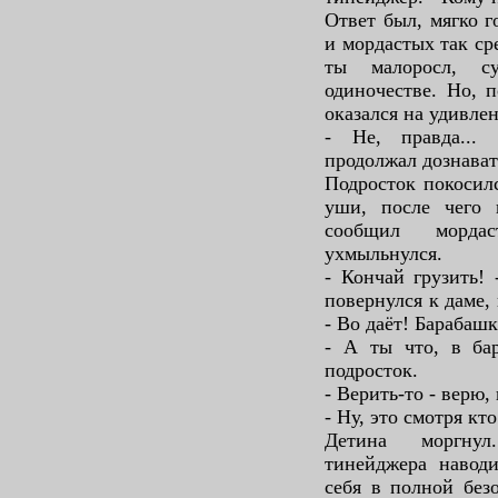
Ответ был, мягко г
и мордастых так ср
ты малоросл, с
одиночестве. Но, 
оказался на удивле
- Не, правда...
продолжал дознават
Подросток покосил
уши, после чего 
сообщил морда
ухмыльнулся.
- Кончай грузить!
повернулся к даме,
- Во даёт! Барабаш
- А ты что, в ба
подросток.
- Верить-то - верю,
- Ну, это смотря кт
Детина моргнул
тинейджера наводи
себя в полной безо