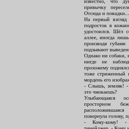
известно, что д
привычку пересел
Отсюда и повадки..
На первый взгляд
подросток в кожан
удостоился. Шёл с
аллее, иногда лишь
производя губами
подзывают выведенн
Однако ни собаки, 
нигде не наблюд
прохожему поднялс
тоже стриженный и
мордень его изобра
- Слышь, земляк! -
это чмокаешь?
Улыбающаяся о
просторном б
расположившаяся
повернула голову, 
- Кому-кому! -
тинейджер. - Кому 