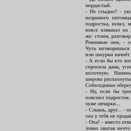
мордастый.
- Не стыдно? - ук
незримого питомца
подростка, юлил, м
вовсе взмывал на 
же: стоим, разговар
Ревнивые они, - с
Чуть заговоришься 
или шнурки начнёт 
- А если бы кто ко
спросила дама, ус
вплотную. Наивн
широко распахнуты
Собеседники оберн
- Ну, если бы трон
пояснил подросток.
хуже овчарки...
- Слышь, друг... - 
она у тебя не прода
- Опа! - вместо от
ловко хватая нечт