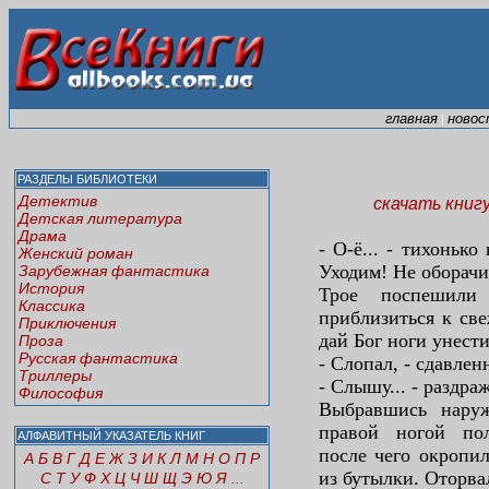
главная
новос
|
РАЗДЕЛЫ БИБЛИОТЕКИ
Детектив
скачать книг
Детская литература
Драма
- О-ё... - тихонько
Женский роман
Уходим! Не оборачив
Зарубежная фантастика
История
Трое поспешили
Классика
приблизиться к све
Приключения
дай Бог ноги унести
Проза
Русская фантастика
- Слопал, - сдавленн
Триллеры
- Слышу... - раздра
Философия
Выбравшись наруж
правой ногой полу
АЛФАВИТНЫЙ УКАЗАТЕЛЬ КНИГ
после чего окропи
А
Б
В
Г
Д
Е
Ж
З
И
К
Л
М
Н
О
П
Р
из бутылки. Оторва
С
Т
У
Ф
Х
Ц
Ч
Ш
Щ
Э
Ю
Я
...