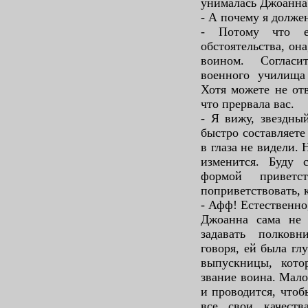
унималась Джоанна
- А почему я долже
- Потому что е
обстоятельства, он
воином. Соглас
военного училища 
Хотя можете не отв
что прервала вас.
- Я вижу, звездны
быстро составляете
в глаза не видели. 
изменится. Буду 
формой привет
поприветствовать,
- Афф! Естественно
Джоанна сама не 
задавать полков
говоря, ей была гл
выпускницы, кото
звание воина. Мало
и проводится, чтоб
все свои качест