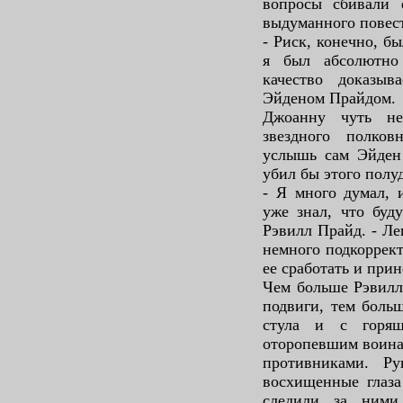
вопросы сбивали 
выдуманного повес
- Риск, конечно, был
я был абсолютно
качество доказы
Эйденом Прайдом.
Джоанну чуть не
звездного полков
услышь сам Эйден 
убил бы этого полу
- Я много думал, 
уже знал, что буду
Рэвилл Прайд. - Л
немного подкоррект
ее сработать и прин
Чем больше Рэвилл
подвиги, тем боль
стула и с горящ
оторопевшим воинам
противниками. Р
восхищенные глаз
следили за ними