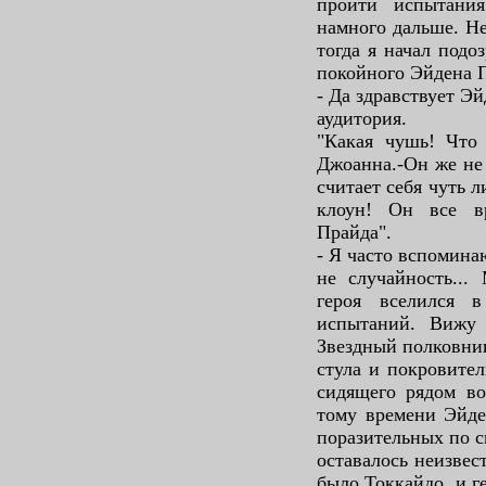
пройти испытани
намного дальше. Не
тогда я начал подо
покойного Эйдена 
- Да здравствует Э
аудитория.
"Какая чушь! Что
Джоанна.-Он же не 
считает себя чуть 
клоун! Он все в
Прайда".
- Я часто вспомина
не случайность...
героя вселился 
испытаний. Вижу 
Звездный полковник
стула и покровите
сидящего рядом во
тому времени Эйде
поразительных по с
оставалось неизве
было Токкайдо, и г