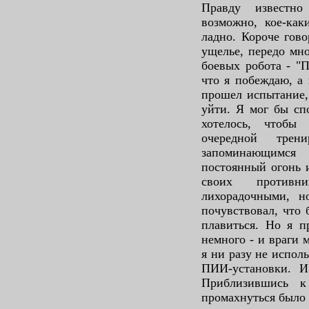
Правду известно
возможно, кое-как
ладно. Короче гово
ущелье, передо мно
боевых робота - "П
что я побеждаю, а
прошел испытание,
уйти. Я мог бы сп
хотелось, чтобы
очередной трен
запоминающимся
постоянный огонь 
своих противни
лихорадочными, н
почувствовал, что 
плавиться. Но я п
немного - и враги 
я ни разу не исполь
ПИИ-установки. И
Приблизившись к
промахнуться было 