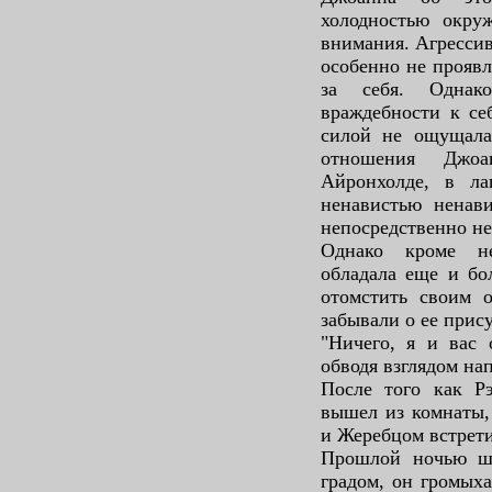
холодностью окр
внимания. Агресси
особенно не проявл
за себя. Однак
враждебности к се
силой не ощущала
отношения Джоа
Айронхолде, в ла
ненавистью ненави
непосредственно не
Однако кроме не
обладала еще и бо
отомстить своим о
забывали о ее прис
"Ничего, я и вас 
обводя взглядом на
После того как Р
вышел из комнаты,
и Жеребцом встрети
Прошлой ночью ш
градом, он громых