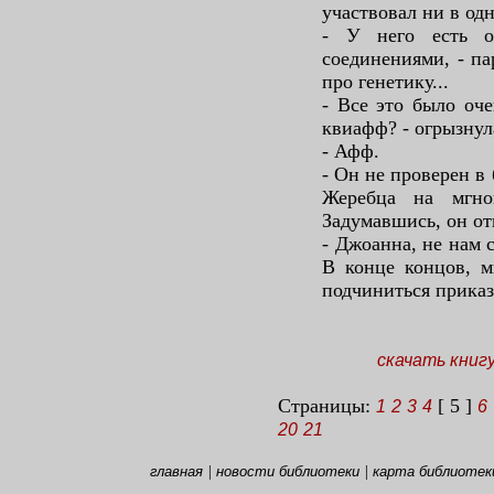
участвовал ни в од
- У него есть о
соединениями, - па
про генетику...
- Все это было оче
квиафф? - огрызнул
- Афф.
- Он не проверен в
Жеребца на мгно
Задумавшись, он от
- Джоанна, не нам 
В конце концов, м
подчиниться приказ
скачать книг
Страницы:
[ 5 ]
1
2
3
4
6
20
21
|
|
главная
новости библиотеки
карта библиотек