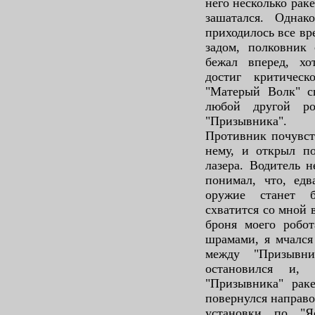
него несколько раке
зашатался. Одна
приходилось все вр
задом, полковник 
бежал вперед, хо
достиг критичес
"Матерый Волк" с
любой другой р
"Призывника".
Противник почувств
нему, и открыл п
лазера. Водитель н
понимал, что, едв
оружие станет 
схватится со мной 
броня моего робот
шрамами, я мчался
между "Призывни
остановился и, 
"Призывника" раке
повернулся направо
установки по "Я