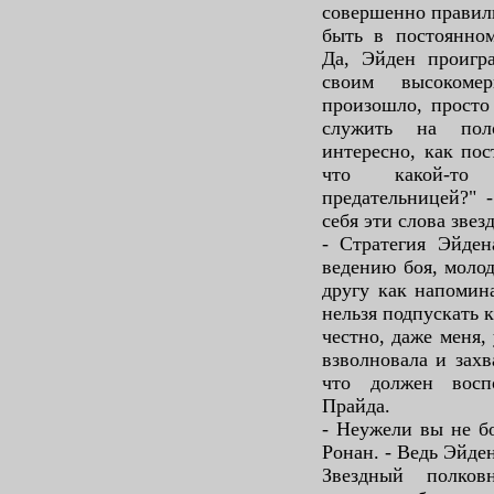
совершенно правил
быть в постоянном
Да, Эйден проигр
своим высокоме
произошло, просто
служить на пол
интересно, как пос
что какой-то
предательницей?" 
себя эти слова зве
- Стратегия Эйде
ведению боя, моло
другу как напомин
нельзя подпускать 
честно, даже меня,
взволновала и захв
что должен воспо
Прайда.
- Неужели вы не бо
Ронан. - Ведь Эйде
Звездный полков