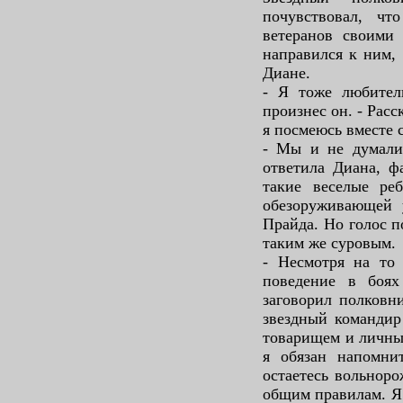
почувствовал, чт
ветеранов своими
направился к ним,
Диане.
- Я тоже любител
произнес он. - Расс
я посмеюсь вместе 
- Мы и не думали 
ответила Диана, ф
такие веселые реб
обезоруживающей 
Прайда. Но голос п
таким же суровым.
- Несмотря на то
поведение в боях
заговорил полковн
звездный командир
товарищем и личны
я обязан напомни
остаетесь вольнор
общим правилам. Я 