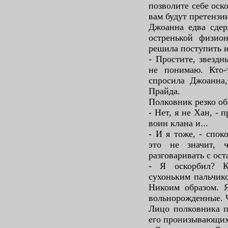
позволите себе оск
вам будут претензи
Джоанна едва сдер
остренькой физио
решила поступить и
- Простите, звездн
не понимаю. Кто
спросила Джоанна,
Прайда.
Полковник резко об
- Нет, я не Хан, -
воин клана и...
- И я тоже, - спок
это не значит, 
разговаривать с ос
- Я оскорбил? К
сухоньким пальчик
Никоим образом. 
вольнорожденные. Ч
Лицо полковника п
его пронизывающих 