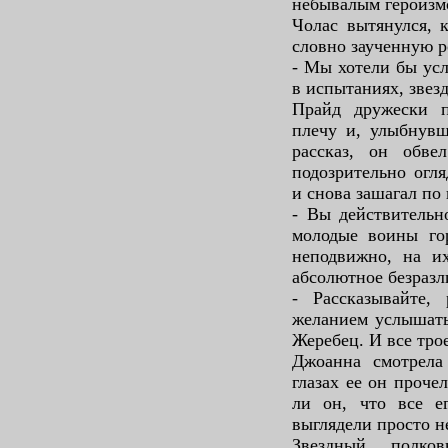
небывалым героизм
Чолас вытянулся, к
словно заученную р
- Мы хотели бы усл
в испытаниях, звез
Прайд дружески п
плечу и, улыбнувш
рассказ, он обве
подозрительно огл
и снова зашагал по 
- Вы действительн
молодые воины гор
неподвижно, на и
абсолютное безразл
- Рассказывайте,
желанием услышать
Жеребец. И все тро
Джоанна смотрела
глазах ее он проче
ли он, что все ег
выглядели просто н
Звездный полк