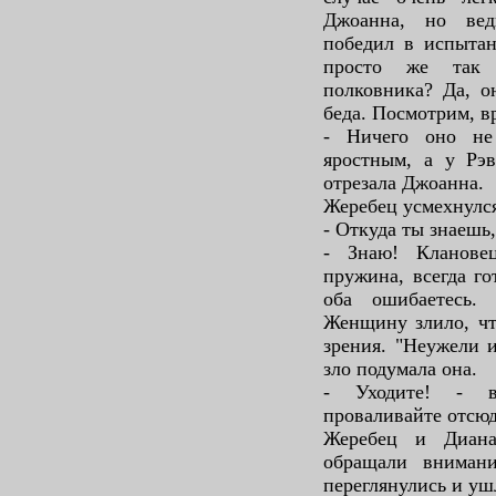
Джоанна, но вед
победил в испытан
просто же так 
полковника? Да, о
беда. Посмотрим, в
- Ничего оно не
яростным, а у Рэв
отрезала Джоанна.
Жеребец усмехнулс
- Откуда ты знаешь
- Знаю! Кланове
пружина, всегда го
оба ошибаетесь.
Женщину злило, чт
зрения. "Неужели и
зло подумала она.
- Уходите! - в
проваливайте отсюд
Жеребец и Диан
обращали вниман
переглянулись и уш