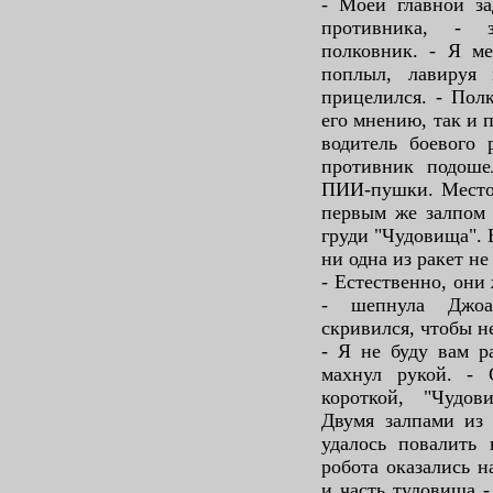
- Моей главной за
противника, - з
полковник. - Я ме
поплыл, лавируя 
прицелился. - Пол
его мнению, так и 
водитель боевого 
противник подоше
ПИИ-пушки. Место 
первым же залпом 
груди "Чудовища". 
ни одна из ракет не
- Естественно, они
- шепнула Джоа
скривился, чтобы не
- Я не буду вам р
махнул рукой. - 
короткой, "Чудов
Двумя залпами из
удалось повалить 
робота оказались н
и часть туловища -