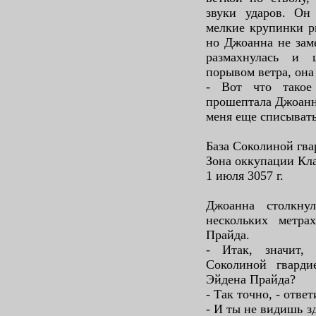
звуки ударов. Он
мелкие крупинки р
но Джоанна не заме
размахнулась и 
порывом ветра, она 
- Вот что такое
прошептала Джоанна
меня еще списывать
База Соколиной гва
Зона оккупации Кл
1 июля 3057 г.
Джоанна столкну
нескольких метра
Прайда.
- Итак, значит,
Соколиной гварди
Эйдена Прайда?
- Так точно, - отве
- И ты не видишь з