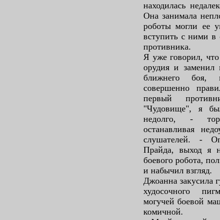
находилась недалек
Она занимала непл
роботы могли ее у
вступить с ними в 
противника.
Я уже говорил, что
орудия и заменил 
ближнего боя, 
совершенно прави
первый противн
"Чудовище", я бы
недолго, - тор
останавливая недо
слушателей. - О
Прайда, выход я н
боевого робота, по
и набычил взгляд.
Джоанна закусила г
худосочного пиг
могучей боевой ма
комичной.