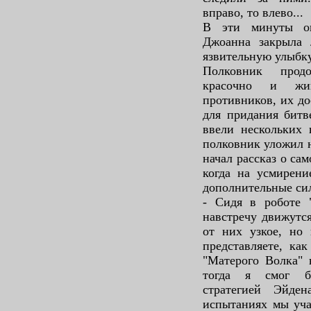
вправо, то влево...
В эти минуты он
Джоанна закрыла 
язвительную улыбку
Полковник продо
красочно и жи
противников, их до
для придания битв
ввели нескольких 
полковник уложил н
начал рассказ о сам
когда на усмирени
дополнительные си
- Сидя в роботе 
навстречу движутся
от них узкое, но 
представляете, ка
"Матерого Волка" 
тогда я смог бы
стратегией Эйде
испытаниях мы уча