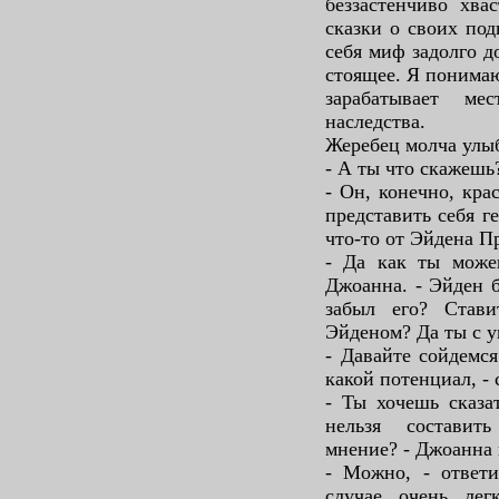
беззастенчиво хва
сказки о своих под
себя миф задолго д
стоящее. Я понимаю
зарабатывает ме
наследства.
Жеребец молча улыб
- А ты что скажешь
- Он, конечно, кра
представить себя г
что-то от Эйдена П
- Да как ты можеш
Джоанна. - Эйден б
забыл его? Став
Эйденом? Да ты с у
- Давайте сойдемся
какой потенциал, -
- Ты хочешь сказа
нельзя составить
мнение? - Джоанна 
- Можно, - ответи
случае очень лег