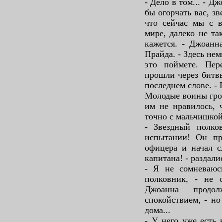
- Дело в том... - Д
бы огорчать вас, з
что сейчас мы с в
мире, далеко не та
кажется. - Джоанн
Прайда. - Здесь не
это поймете. Пер
прошли через битвы
последнем слове. -
Молодые воины гро
им не нравилось, 
точно с мальчишкой
- Звездный полко
испытании! Он пр
офицера и начал с
капитана! - раздал
- Я не сомневаюс
полковник, - не 
Джоанна продо
спокойствием, - н
дома...
- У него уже есть 