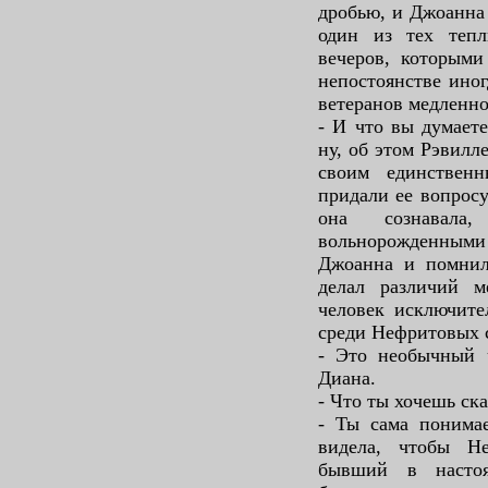
дробью, и Джоанна 
один из тех тепл
вечеров, которыми
непостоянстве иног
ветеранов медленно
- И что вы думаете
ну, об этом Рэвилл
своим единствен
придали ее вопросу
она сознавал
вольнорожденным
Джоанна и помнил
делал различий 
человек исключите
среди Нефритовых 
- Это необычный ч
Диана.
- Что ты хочешь ска
- Ты сама понимае
видела, чтобы Н
бывший в настоя