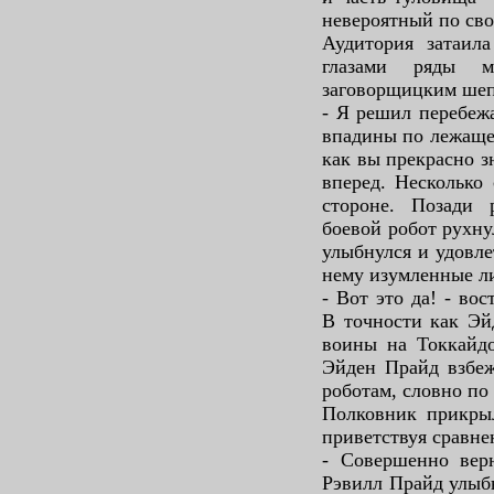
невероятный по сво
Аудитория затаил
глазами ряды м
заговорщицким шеп
- Я решил перебеж
впадины по лежаще
как вы прекрасно зн
вперед. Несколько
стороне. Позади 
боевой робот рухну
улыбнулся и удовле
нему изумленные л
- Вот это да! - во
В точности как Эй
воины на Токкайдо
Эйден Прайд взбеж
роботам, словно по
Полковник прикрыл
приветствуя сравне
- Совершенно верн
Рэвилл Прайд улыбн