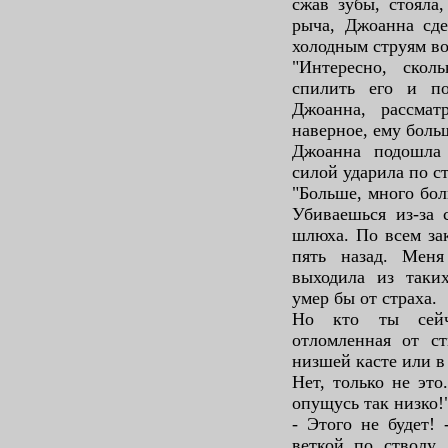
сжав зубы, стояла
рыча, Джоанна сде
холодным струям во
"Интересно, ско
спилить его и по
Джоанна, рассмат
наверное, ему больш
Джоанна подошла 
силой ударила по с
"Больше, много бо
Убиваешься из-за с
шлюха. По всем за
пять назад. Меня
выходила из таких
умер бы от страха.
Но кто ты сейч
отломленная от с
низшей касте или в
Нет, только не это
опущусь так низко!
- Этого не будет!
веткой по стволу,