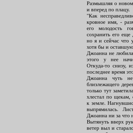
Размышляя о новом
и вперед по плацу.
"Как несправедлив
кровное имя, - ра
его молодость г
сохранить его еще 
но я и сейчас что 
хотя бы и оставшую
Джоанна не любила 
этого у нее нач
Откуда-то снизу, и
последнее время эт
Джоанна чуть не
близлежащего дерев
только тут замети
хлестал по щекам,
к земле. Нагнувшис
выпрямилась. Лис
Джоанна ни за что н
Вытянуть вверх рук
ветер выл и старал