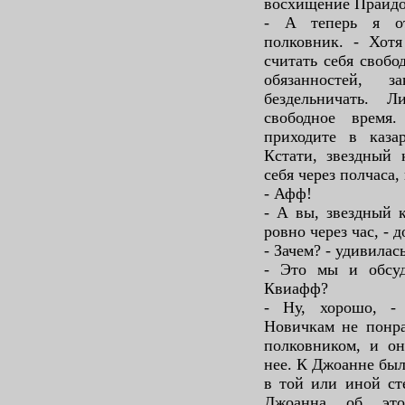
восхищение Прайдо
- А теперь я от
полковник. - Хот
считать себя своб
обязанностей, 
бездельничать. 
свободное время
приходите в каза
Кстати, звездный 
себя через полчаса
- Афф!
- А вы, звездный 
ровно через час, -
- Зачем? - удивилас
- Это мы и обсу
Квиафф?
- Ну, хорошо, -
Новичкам не понра
полковником, и о
нее. К Джоанне был
в той или иной ст
Джоанна об это