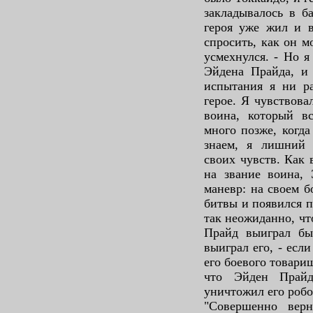
закладывалось в б
героя уже жил и в
спросить, как он м
усмехнулся. - Но я
Эйдена Прайда, и 
испытания я ни р
герое. Я чувствова
воина, который вс
много позже, когда
знаем, я лишний 
своих чувств. Как 
на звание воина,
маневр: на своем б
битвы и появился 
так неожиданно, чт
Прайд выиграл бы
выиграл его, - есл
его боевого товари
что Эйден Прайд
уничтожил его робо
"Совершенно вер