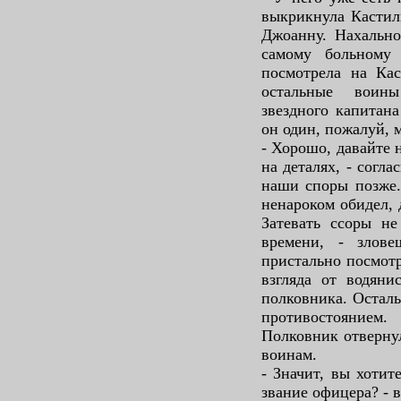
выкрикнула Кастил
Джоанну. Нахально
самому больному
посмотрела на Кас
остальные воин
звездного капитана
он один, пожалуй, 
- Хорошо, давайте 
на деталях, - согл
наши споры позже.
ненароком обидел,
Затевать ссоры н
времени, - злов
пристально посмотр
взгляда от водяни
полковника. Осталь
противостоянием.
Полковник отверну
воинам.
- Значит, вы хоти
звание офицера? - в