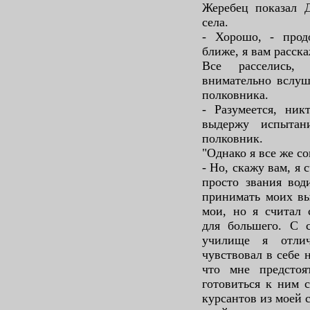
Жеребец показал Д
села.
- Хорошо, - прод
ближе, я вам расска
Все расселись, 
внимательно вслуш
полковника.
- Разумеется, ник
выдержу испытан
полковник.
"Однако я все же с
- Но, скажу вам, я 
просто звания вод
принимать моих вы
мои, но я считал 
для большего. С 
училище я отлич
чувствовал в себе 
что мне предстоя
готовиться к ним 
курсантов из моей 