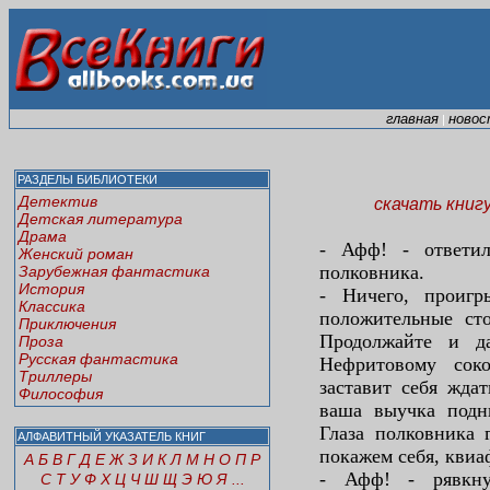
главная
новос
|
РАЗДЕЛЫ БИБЛИОТЕКИ
Детектив
скачать книг
Детская литература
Драма
- Афф! - ответил
Женский роман
полковника.
Зарубежная фантастика
История
- Ничего, проиг
Классика
положительные сто
Приключения
Продолжайте и д
Проза
Русская фантастика
Нефритовому сок
Триллеры
заставит себя ждат
Философия
ваша выучка подн
Глаза полковника 
АЛФАВИТНЫЙ УКАЗАТЕЛЬ КНИГ
покажем себя, кви
А
Б
В
Г
Д
Е
Ж
З
И
К
Л
М
Н
О
П
Р
- Афф! - рявкну
С
Т
У
Ф
Х
Ц
Ч
Ш
Щ
Э
Ю
Я
...