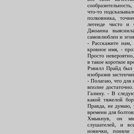
сообразительность
что-то подсказывал
полковника, точне
легенде чисто и 
Джоанна выяснил
самовлюблен и эгои
- Расскажите нам,
кровное имя, - про
Просто невероятно,
в такое короткое вр
Рэвилл Прайд был 
изобразив застенчи
- Полагаю, что для 
вполне достаточно.
Галину. - В следу
какой тяжелой бор
Правда, не думаю, 
времени для болтов
Хмыкнув, он мно
слушателей, и вс
новички, поняли э