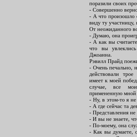
поразили своих про
- Совершенно верно
- А что произошло
виду ту участницу, 
От неожиданного в
- Думаю, она проигр
- А как вы считаете
что вы увлеклись
Джоанна.
Рэвилл Прайд поежи
- Очень печально, 
действовали трое
имеет к моей побед
случае, все мо
примененную мной 
- Ну, в этом-то я н
- А где сейчас та д
- Представления не
- И вы не знаете, чт
- По-моему, она слу
- Как вы думаете, 