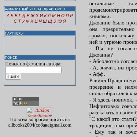
остальные во
продемонстрирова
АЛФАВИТНЫЙ УКАЗАТЕЛЬ АВТОРОВ
А
Б
В
Г
Д
Е
Ж
З
И
К
Л
М
Н
О
П
Р
кивками.
С
Т
У
Ф
Х
Ц
Ч
Ш
Щ
Э
Ю
Я
Джоанне было прот
она презрительн
ПАРТНЕРЫ
громко, поскольку
ней и угрюмо произ
- Вы не согласн
Джоанна?
ПОИСК
- Абсолютно соглас
Поиск по фамилии автора:
- А, значит, вы пр
- Афф.
Рэвилл Правд почув
презрение и нахм
снова обратился к 
- Я здесь новичок, 
Нефритовых соколо
рассказать о своем 
"С какой это стати?
По всем вопросам писать на
allbooks2004(собака)gmail.com
традиция, о которо
- Ему так и хоче