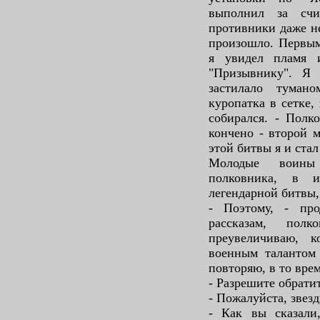
выполнил за счи
противники даже не
произошло. Первым 
я увидел пламя 
"Призывнику". Я 
застилало туман
куропатка в сетке,
собирался. - Полк
кончено - второй 
этой битвы я и ста
Молодые воины
полковника, в 
легендарной битвы
- Поэтому, - пр
рассказам, пол
преувеличиваю, 
военным талантом 
повторяю, в то врем
- Разрешите обрати
- Пожалуйста, звез
- Как вы сказал