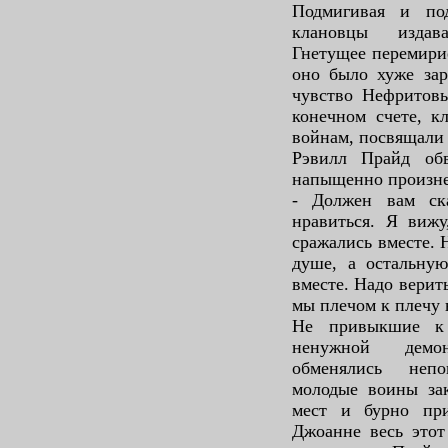
Подмигивая и под
клановцы издав
Гнетущее перемирие
оно было хуже зар
чувство Нефритовы
конечном счете, к
войнам, посвящали
Рэвилл Прайд об
напыщенно произне
- Должен вам ска
нравиться. Я вижу
сражались вместе. 
душе, а остальну
вместе. Надо верить
мы плечом к плечу 
Не привыкшие к
ненужной демон
обменялись неп
молодые воины зак
мест и бурно при
Джоанне весь этот