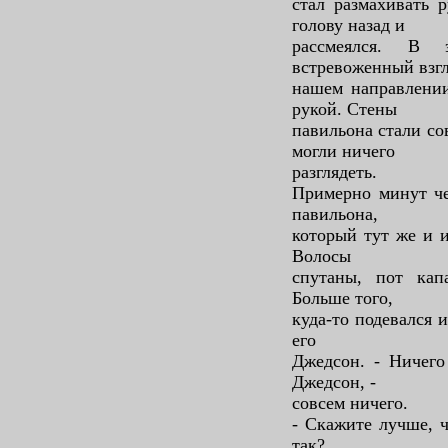
стал размахивать 
голову назад и
рассмеялся. В 
встревоженный взгл
нашем направлении
рукой. Стены
павильона стали со
могли ничего
разглядеть.
Примерно минут че
павильона,
который тут же и и
Волосы
спутаны, пот кап
Больше того,
куда-то подевался и
его
Джедсон. - Ничего
Джедсон, -
совсем ничего.
- Скажите лучше, ч
так?