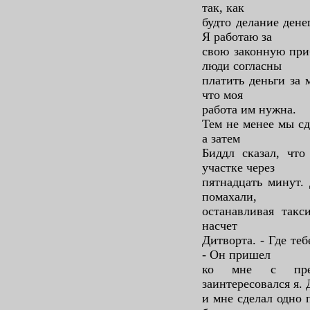
так, как
будто делание дене
Я работаю за
свою законную приб
люди согласны
платить деньги за 
что моя
работа им нужна.
Тем не менее мы сд
а затем
Биддл сказал, чт
участке через
пятнадцать минут.
помахали,
останавливая такс
насчет
Дитворта. - Где те
- Он пришел
ко мне с пред
заинтересовался я.
и мне сделал одно 