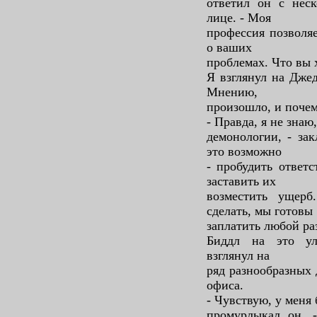
ответил он с неск
лице. - Моя
профессия позволяе
о ваших
проблемах. Что вы 
Я взглянул на Джед
Мнению,
произошло, и почем
- Правда, я не знаю
демонологии, - зак
это возможно
- пробудить ответ
заставить их
возместить ущер
сделать, мы готовы
заплатить любой ра
Биддл на это ул
взглянул на
ряд разнообразных
офиса.
- Чувствую, у меня 
промурлыкал он. -