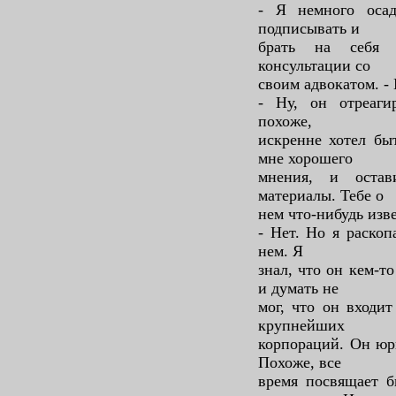
- Я немного осад
подписывать и
брать на себя к
консультации со
своим адвокатом. -
- Ну, он отреаги
похоже,
искренне хотел бы
мне хорошего
мнения, и остав
материалы. Тебе о
нем что-нибудь изв
- Нет. Но я раско
нем. Я
знал, что он кем-т
и думать не
мог, что он входи
крупнейших
корпораций. Он юри
Похоже, все
время посвящает б