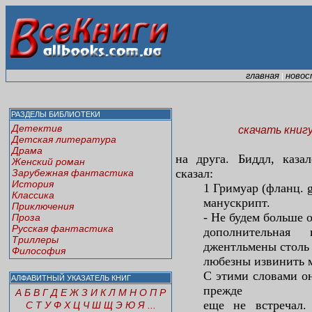
главная
новос
|
РАЗДЕЛЫ БИБЛИОТЕКИ
Детектив
скачать книг
Детская литература
Драма
на друга. Биддл, каза
Женский роман
сказал:
Зарубежная фантастика
История
1 Гримуар (фланц. g
Классика
манускрипт.
Приключения
- Не будем больше 
Проза
Русская фантастика
дополнительная
Триллеры
джентльмены столь
Философия
любезны извинить м
С этими словами он
АЛФАВИТНЫЙ УКАЗАТЕЛЬ КНИГ
прежде
А
Б
В
Г
Д
Е
Ж
З
И
К
Л
М
Н
О
П
Р
еще не встречал.
С
Т
У
Ф
Х
Ц
Ч
Ш
Щ
Э
Ю
Я
...