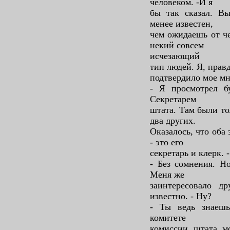
человеком. -И я
бы так сказал. Вы
менее известен,
чем ожидаешь от че
некий совсем
исчезающий
тип людей. Я, правд
подтвердило мое мн
- Я просмотрел б
Секретарем
штата. Там были то
два других.
Оказалось, что оба 
- это его
секретарь и клерк. 
- Без сомнения. Н
Меня же
заинтересовало д
известно. - Ну?
- Ты ведь знаешь
комитете
комиссии штата м