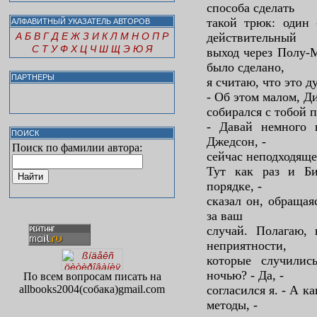
способа сделать
такой трюк: один 
АЛФАВИТНЫЙ УКАЗАТЕЛЬ АВТОРОВ
А
Б
В
Г
Д
Е
Ж
З
И
К
Л
М
Н
О
П
Р
действительный
С
Т
У
Ф
Х
Ц
Ч
Ш
Щ
Э
Ю
Я
выход через Полу-
было сделано,
ПАРТНЕРЫ
я считаю, что это д
- Об этом малом, Дит
собирался с тобой п
- Давай немного 
ПОИСК
Джедсон, -
Поиск по фамилии автора:
сейчас неподходяще
Тут как раз и Би
порядке, -
сказал он, обращая
за ваш
случай. Полагаю,
неприятности,
которые случили
ночью? - Да, -
По всем вопросам писать на
allbooks2004(собака)gmail.com
согласился я. - А 
методы, -