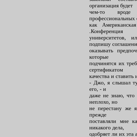
организация будет
чем-то врод
профессиональных 
как Американска
.Конференция
университетов, 
подпишу соглашени
оказывать предпо
которые
подчинятся их треб
сертификатом
качества и ставить 
- Джо, я слышал т
его, - и
даже не знаю, что 
неплохо, но
не перестану же я
прежде
поставляли мне к
никакого дела,
одобряет ли их эта 