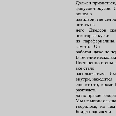
Должен признаться,
фокусов-покусов. 
вошел в
павильон, где сел н
читать из
него. Джедсон ска
некоторые куски
из параферналина
заметил. Он
работал, даже не пе
В течение нескольк
Постепенно стены п
все стало
расплывчатым. Им
внутри, находится
еще кто-то, кроме 
разглядеть,
да по правде говоря
Мы не могли слышат
творилось, но там
Биддл поднялся и