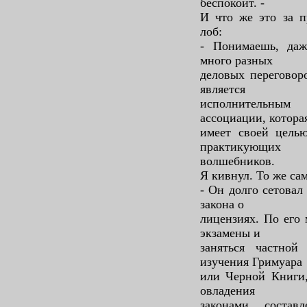
беспокоит. -
И что же это за 
лоб:
- Понимаешь, даж
много разных
деловых переговоро
является
исполнительным
ассоциации, котора
имеет своей цель
практикующих
волшебников.
Я кивнул. То же са
- Он долго сетовал
закона о
лицензиях. По его
экзамены и
заняться частной
изучения Гримуара
или Черной Книги,
овладения
законами состав