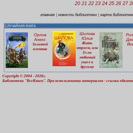
20
21
22
23
24
25
26
27
2
|
|
главная
новости библиотеки
карта библиотек
СЛУЧАЙНАЯ КНИГА
Шилова
Орлов
Рол
Юлия
Алекс
Дж
Жить
Золотой
Пе
втроем, или
пленник
Если
любимый
ушел к
другому
Copyright © 2004 - 2026г.
Библиотека "ВсеКниги". При использовании материалов - ссылка обязат