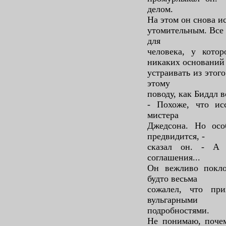
делом.
На этом он снова и
утомительным. Все 
для
человека, у кото
никаких оснований
устраивать из этог
этому
поводу, как Биддл в
- Похоже, что ис
мистера
Джедсона. Но осо
предвидится, -
сказал он. - А т
соглашения...
Он вежливо покло
будто весьма
сожалел, что пр
вульгарными
подробностями.
Не понимаю, почем