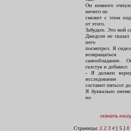
Он немного очнулс
ничего не
сможет с этим под
от этого.
Забудьте. Это мой с
Джедсон не сказал 
него
посмотрел. Я сидел
возвращаться
самообладание. 
галстук и добавил:
- Я должен верну
исследование
составит пятьсот до
Я буквально онеме
но
скачать книг
Страницы:
[ 5 ]
1
2
3
4
6