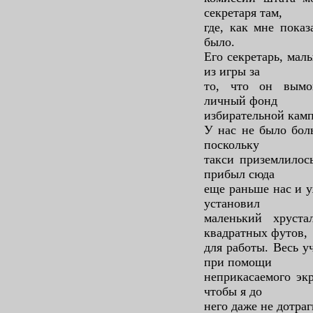
секретаря там,
где, как мне показ
было.
Его секретарь, мал
из игры за
то, что он вымо
личный фонд
избирательной камп
У нас не было бол
поскольку
такси приземлилос
прибыл сюда
еще раньше нас и у
установил
маленький хруста
квадратных футов,
для работы. Весь у
при помощи
неприкасаемого эк
чтобы я до
него даже не дотраг