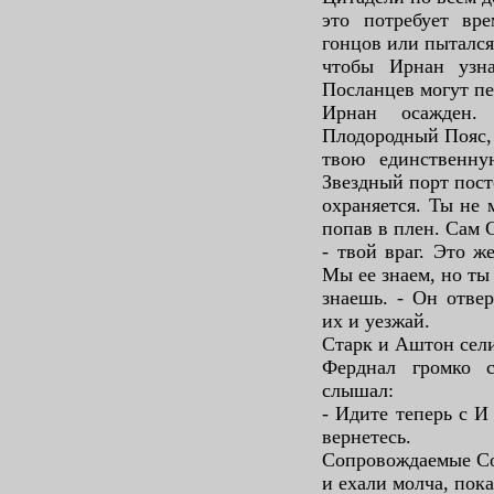
это потребует вр
гонцов или пытался
чтобы Ирнан узн
Посланцев могут пе
Ирнан осажден
Плодородный Пояс,
твою единственну
Звездный порт пос
охраняется. Ты не 
попав в плен. Сам 
- твой враг. Это ж
Мы ее знаем, но ты
знаешь. - Он отве
их и уезжай.
Старк и Аштон сели
Ферднал громко с
слышал:
- Идите теперь с И
вернетесь.
Сопровождаемые Со
и ехали молча, пока