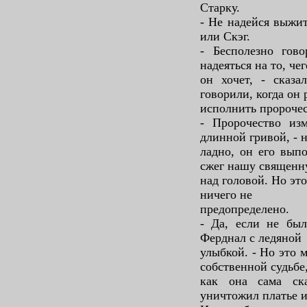
Старку.
- Не надейся выжит
или Скэг.
- Бесполезно гов
надеяться на то, чег
он хочет, - сказ
говорили, когда он
исполнить пророче
- Пророчество изм
длинной гривой, - н
ладно, он его вып
сжег нашу священн
над головой. Но эт
ничего не
предопределено.
- Да, если не был
Ферднал с ледяной
улыбкой. - Но это 
собственной судьбе
как она сама ск
уничтожил платье и