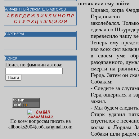
позволили ему войти.
Однако, когда Ферд
АЛФАВИТНЫЙ УКАЗАТЕЛЬ АВТОРОВ
А
Б
В
Г
Д
Е
Ж
З
И
К
Л
М
Н
О
П
Р
Герд опасно
С
Т
У
Ф
Х
Ц
Ч
Ш
Щ
Э
Ю
Я
заколебался. Тольк
сделал со Шкуродер
ПАРТНЕРЫ
перевесило чашу ве
Теперь ему предст
изо всех сил вызыв
в своем уме обра
ПОИСК
разодранного, думал
Поиск по фамилии автора:
смерти на равнине
Герда. Затем он ска
Собакам:
- Следите за слугам
Герд ощерился и за
зажил.
- Мы будем следить
Старк ударил пят
спустился с песчан
По всем вопросам писать на
allbooks2004(собака)gmail.com
холма к Лордам З
Собаки шли рядом 