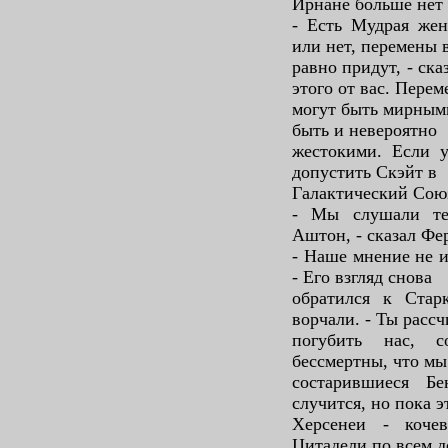
Ирнане больше не
- Есть Мудрая жен
или нет, перемены 
равно придут, - ск
этого от вас. Пере
могут быть мирными
быть и невероятно
жестокими. Если у
допустить Скэйт в
Галактический Союз
- Мы слушали те
Аштон, - сказал Фе
- Наше мнение не и
- Его взгляд снова
обратился к Старк
ворчали. - Ты расс
погубить нас, 
бессмертны, что мы
состарившиеся Б
случится, но пока э
Херсенеи - коче
Цитадели по всем д