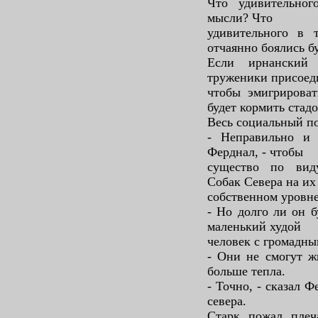
Что удивительног
мысли? Что
удивительного в 
отчаянно боялись б
Если ирнанский 
труженики присоеди
чтобы эмигрироват
будет кормить стадо
Весь социальный по
- Неправильно и 
Ферднал, - чтобы
существо по виду
Собак Севера на их
собственном уровне
- Но долго ли он б
маленький худой
человек с громадны
- Они не смогут ж
больше тепла.
- Точно, - сказал 
севера.
Старк пожал плеч