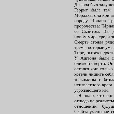
Джерод был задушен
Геррит была там. 
Мордаха, она крича
народу Ирнана г
пророчества: "Ирна
со Скэйтом. Вы 
новом мире среди зв
Смерть стояла ряд
тремя, которые уме
Тире, пытаясь дост
У Аштона были с
близкой смерти. Он
остался жив только
хотели лишить себя
знакомства с безм
неизвестного врага,
угрожающего им.
- Я знаю, что они
отнюдь не реалисты
отношении будущ
Скэйта уменьшаетс