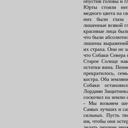
опустив головы и гл
Юрты стояли неп
медного цвета на св
них были глаза 
лишенные всякой г
красивые лица были
что были абсолютн
лишены выражений.
их страха. Они не з
что Собаки Севера 
Старое Солнце нак
остатки вина. Пени
прекратилось, сем
костра. Оба землян
Собаки останови
Лордами Защитника
соскочил на землю 
- Мы возьмем ше
Самых лучших и с
сильных. Пусть тв
им, чтобы они осте
делать лишние дви