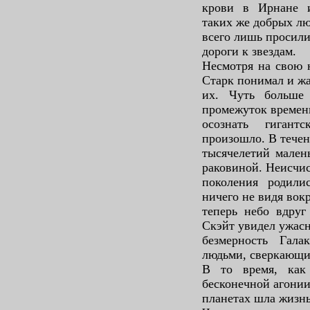
крови в Ирнане 
таких же добрых лю
всего лишь просили
дороги к звездам.
Несмотря на свою 
Старк понимал и ж
их. Чуть больше
промежуток времен
осознать гигант
произошло. В тече
тысячелетий мален
раковиной. Неисчи
поколения родили
ничего не видя вокр
теперь небо вдруг
Скэйт увидел ужас
безмерность Гал
людьми, сверкающи
В то время, как
бесконечной агонии
планетах шла жизнь