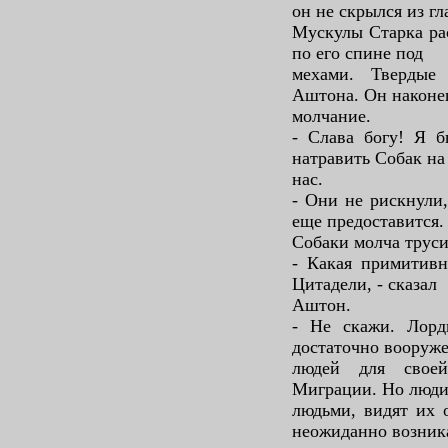
он не скрылся из гл
Мускулы Старка ра
по его спине под
мехами. Твердые
Аштона. Он наконе
молчание.
- Слава богу! Я б
натравить Собак на
нас.
- Они не рискнули,
еще предоставится.
Собаки молча труси
- Какая примитивн
Цитадели, - сказал
Аштон.
- Не скажи. Лор
достаточно вооруж
людей для свое
Миграции. Но люди
людьми, видят их 
неожиданно возник