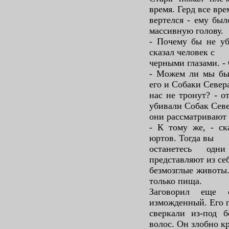
время. Герд все вре
вертелся - ему был
массивную голову.
- Почему бы не уб
сказал человек с
черными глазами. - 
- Можем ли мы быт
его и Собаки Север
нас не тронут? - о
убивали Собак Севе
они рассматривают 
- К тому же, - ск
юртов. Тогда вы
останетесь одн
представляют из се
безмозглые животы
только пища.
Заговорил еще 
изможденный. Его г
сверкали из-под 
волос. Он злобно к