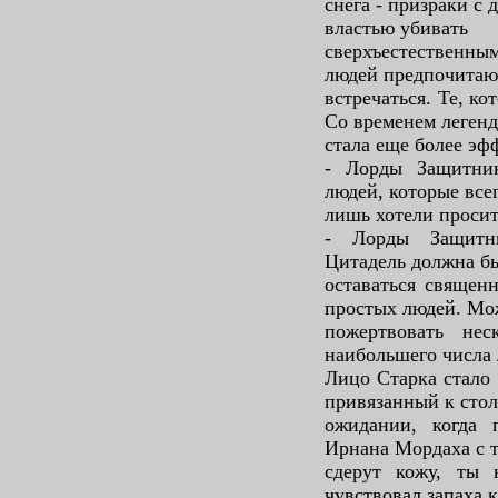
снега - призраки с
властью убивать
сверхъестественным
людей предпочитаю
встречаться. Те, к
Со временем легенд
стала еще более эф
- Лорды Защитник
людей, которые все
лишь хотели проси
- Лорды Защитни
Цитадель должна б
оставаться священ
простых людей. М
пожертвовать не
наибольшего числа 
Лицо Старка стало 
привязанный к стол
ожидании, когда 
Ирнана Мордаха с 
сдерут кожу, ты
чувствовал запаха к