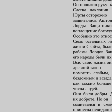
Он положил руку на
Слегка наклонив 
Юрты осторожно
задвигались. Аштон
Лорды Защитники
воплощение богохул
Особенно это относ
Семь остальных л
жизни Скэйта, был
рабами Лордов За
его народы были их
Всю свою жизнь они
древний закон -
помогать слабым, 
бездомным и всегда
как можно больше
числа людей.
Они были добры. Д
их доброте. Но он
сомневался в смы
принесла невиданн