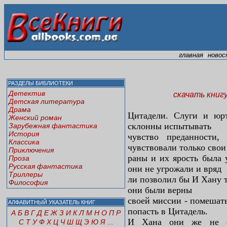
главная
новос
|
РАЗДЕЛЫ БИБЛИОТЕКИ
Детектив
скачать книг
Детская литература
Драма
Цитадели. Слуги и юр
Женский роман
склонны испытывать
Зарубежная фантастика
История
чувство преданности,
Классика
чувствовали только свои
Приключения
раны и их ярость была
Проза
Русская фантастика
они не угрожали и вряд
Триллеры
ли позволил бы И Хану 
Философия
они были верны
своей миссии - помешат
АЛФАВИТНЫЙ УКАЗАТЕЛЬ КНИГ
попасть в Цитадель.
А
Б
В
Г
Д
Е
Ж
З
И
К
Л
М
Н
О
П
Р
И Хана они же не сч
С
Т
У
Ф
Х
Ц
Ч
Ш
Щ
Э
Ю
Я
...