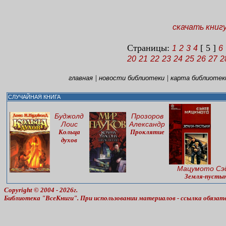
скачать книг
Страницы:
[ 5 ]
1
2
3
4
6
20
21
22
23
24
25
26
27
2
|
|
главная
новости библиотеки
карта библиотек
СЛУЧАЙНАЯ КНИГА
Буджолд
Прозоров
Лоис
Александр
Кольца
Проклятие
духов
Мацумото Сэ
Земля-пусты
Copyright © 2004 - 2026г.
Библиотека "ВсеКниги". При использовании материалов - ссылка обязат