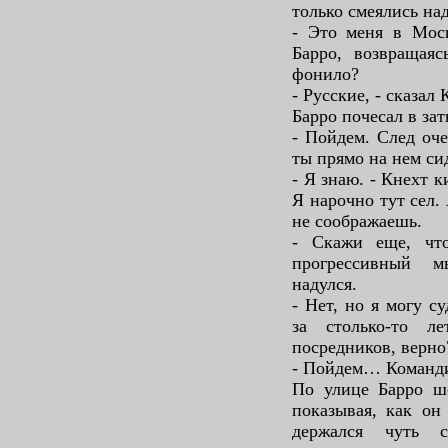
только смеялись на
- Это меня в Моск
Барро, возвращая
фонило?
- Русские, - сказал
Барро почесал в зат
- Пойдем. След оч
ты прямо на нем си
- Я знаю. - Кнехт 
Я нарочно тут сел.
не соображаешь.
- Скажи еще, что
прогрессивный м
надулся.
- Нет, но я могу с
за столько-то л
посредников, верно
- Пойдем… Командир
По улице Барро ш
показывая, как он
держался чуть 