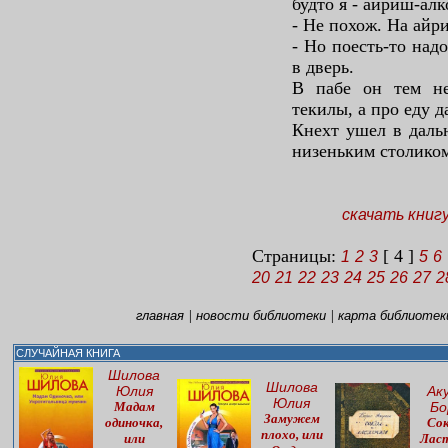
будто я - айриш-алк
- Не похож. На айр
- Но поесть-то над
в дверь.
В пабе он тем не
текилы, а про еду 
Кнехт ушел в дальн
низеньким столиком
скачать книг
Страницы:
[ 4 ]
1
2
3
5
6
20
21
22
23
24
25
26
27
2
|
|
главная
новости библиотеки
карта библиотек
СЛУЧАЙНАЯ КНИГА
Шилова
Шилова
Юлия
Ак
Юлия
Мадам
Бо
Замужем
одиночка,
Сок
плохо, или
или
Лас