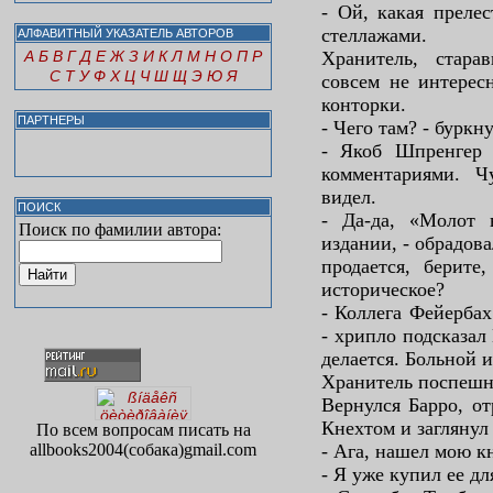
- Ой, какая прелес
стеллажами.
АЛФАВИТНЫЙ УКАЗАТЕЛЬ АВТОРОВ
А
Б
В
Г
Д
Е
Ж
З
И
К
Л
М
Н
О
П
Р
Хранитель, стара
С
Т
У
Ф
Х
Ц
Ч
Ш
Щ
Э
Ю
Я
совсем не интересн
конторки.
ПАРТНЕРЫ
- Чего там? - буркн
- Якоб Шпренгер
комментариями. Ч
видел.
ПОИСК
- Да-да, «Молот
Поиск по фамилии автора:
издании, - обрадов
продается, берите
историческое?
- Коллега Фейерба
- хрипло подсказал
делается. Больной 
Хранитель поспешно
Вернулся Барро, от
Кнехтом и заглянул 
По всем вопросам писать на
allbooks2004(собака)gmail.com
- Ага, нашел мою 
- Я уже купил ее д