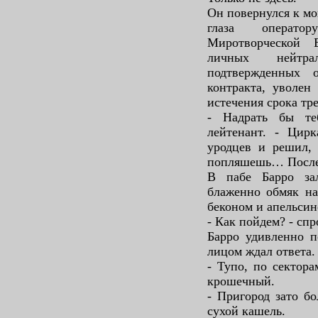
Он повернулся к мо
глаза операто
Миротворческой 
личных нейтра
подтвержденных 
контракта, уволен
истечения срока тре
- Надрать бы те
лейтенант. - Ци
уродцев и решил, 
попляшешь… После
В пабе Барро за
блаженно обмяк на
беконом и апельсин
- Как пойдем? - спр
Барро удивленно п
лицом ждал ответа. 
- Тупо, по сектора
крошечный.
- Пригород зато б
сухой кашель.