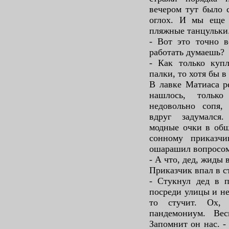
вечером тут было 
оглох. И мы еще 
пляжные танцульки
- Вот это точно в
работать думаешь?
- Как только купл
палки, то хотя бы 
В лавке Матиаса р
нашлось, тольк
недовольно сопя,
вдруг задумался
модные очки в общ
сонному приказч
ошарашил вопросом
- А что, дед, жиды в
Приказчик впал в с
- Стукнул дед в п
посреди улицы и не
то стучит. Ох,
пандемониум. Ве
Запомнит он нас. -