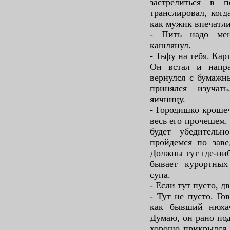
застрелиться в 
транслировал, когд
как мужик впечатл
- Пить надо мен
кашлянул.
- Тьфу на тебя. Карт
Он встал и напра
вернулся с бумажн
принялся изучат
яичницу.
- Городишко крошеч
весь его прочешем.
будет убедитель
пройдемся по заве
Должны тут где-ниб
бывает курортных
супа.
- Если тут пусто, д
- Тут не пусто. Го
как бывший нюхач
Думаю, он рано под
хорошо прикрылся.