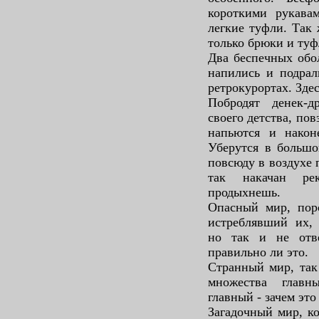
короткими рукава
легкие туфли. Так 
только брюки и туф
Два беспечных обол
напились и подрал
ретрокурортах. Зде
Побродят денек-д
своего детства, по
напьются и наконе
Уберутся в большо
повсюду в воздухе 
так накачан ре
продыхнешь.
Опасный мир, пор
истреблявший их,
но так и не отв
правильно ли это.
Странный мир, так
множества главн
главный - зачем это 
Загадочный мир, ко