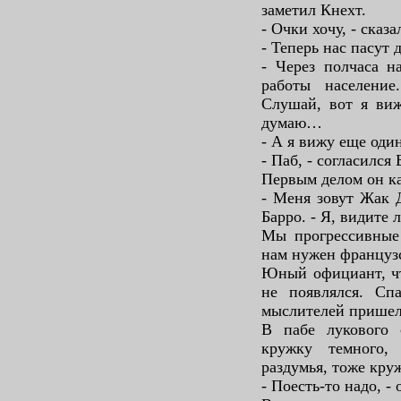
заметил Кнехт.
- Очки хочу, - сказ
- Теперь нас пасут 
- Через полчаса н
работы населени
Слушай, вот я ви
думаю…
- А я вижу еще один
- Паб, - согласился
Первым делом он ка
- Меня зовут Жак 
Барро. - Я, видите 
Мы прогрессивные 
нам нужен французс
Юный официант, чт
не появлялся. Спа
мыслителей пришел
В пабе лукового 
кружку темного,
раздумья, тоже кру
- Поесть-то надо, -