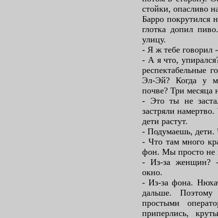
стойки, опасливо н
Барро покрутился н
глотка допил пиво
улицу.
- Я ж тебе говорил -
- А я что, упиралс
респектабельные г
Эл-Эй? Когда у м
почве? Три месяца 
- Это ты не заст
застряли намертво.
дети растут.
- Подумаешь, дети.
- Что там много к
фон. Мы просто не 
- Из-за женщин? 
окно.
- Из-за фона. Нюха
дальше. Поэтому
простыми операт
приперлись, крут