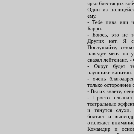
ярко блестящих коб
Один из полицейск
ему.
- Тебе пива или ч
Барро.
- Боюсь, это не т
Других нет. Я с
Послушайте, сеньо
наведут меня на у
сказал лейтенант. -
- Округ будет те
наушнике капитан. 
- очень благодар
только осторожнее 
- Вы их знаете, сен
- Просто слышал
театральные эффект
и тянутся слухи.
болтает и выпендр
отвлекает внимание
Командир и осно