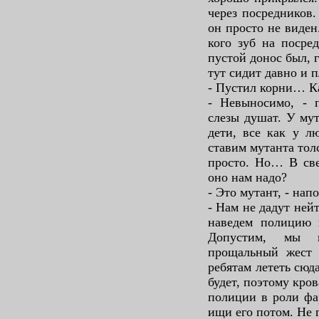
через посредников.
он просто не виден
кого зуб на посре
пустой донос был, г
тут сидит давно и п
- Пустил корни… Ка
- Невыносимо, - 
слезы душат. У мут
дети, все как у л
ставим мутанта тол
просто. Но… В све
оно нам надо?
- Это мутант, - на
- Нам не дадут ней
наведем полицию н
Допустим, мы в
прощальный жест 
ребятам лететь сюд
будет, поэтому кро
полиции в роли фа
ищи его потом. Не 