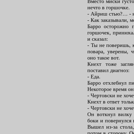
Вместо миски густ
нечто в горшочке.
- Айриш стью?… - 
- Как заказывали, м
Барро осторожно п
горшочек, принюхал
и сказал:
- Ты не поверишь, 
повара, уверены, 
оно такое вот.
Кнехт тоже загля
поставил диагноз:
- Еда.
Барро отхлебнул пи
Некоторое время он 
- Чертовски не хоче
Кнехт в ответ толь
- Чертовски не хоче
Он воткнул вилку 
боки и повернулся 
Вышел из-за стола,
потом в сторону. 