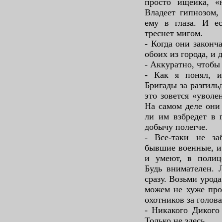
просто ищейка, «
Владеет гипнозом,
ему в глаза. И е
треснет мигом.
- Когда они законч
обоих из города, и 
- Аккуратно, чтобы
- Как я понял, 
Бригады за разгильд
это зовется «увол
На самом деле они
ли им взбредет в 
добычу полегче.
- Все-таки не за
бывшие военные, и 
и умеют, в полиц
Будь внимателен. 
сразу. Возьми урода
можем не хуже про
охотников за голо
- Никакого Дикого 
Только не здесь.