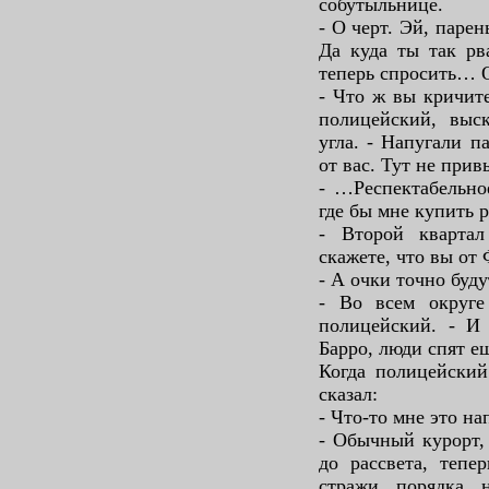
собутыльнице.
- О черт. Эй, парен
Да куда ты так р
теперь спросить… О
- Что ж вы кричите
полицейский, выс
угла. - Напугали п
от вас. Тут не при
- …Респектабельное
где бы мне купить 
- Второй квартал
скажете, что вы от 
- А очки точно буд
- Во всем округе
полицейский. - И 
Барро, люди спят е
Когда полицейский
сказал:
- Что-то мне это 
- Обычный курорт, 
до рассвета, тепе
стражи порядка 