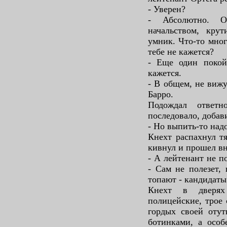
- Уверен?
- Абсолютно. О
начальством, кру
умник. Что-то мног
тебе не кажется?
- Еще один покойн
кажется.
- В общем, не вижу
Барро.
Подождал ответ
последовало, добав
- Но выпить-то над
Кнехт распахнул т
кивнул и прошел вн
- А лейтенант не п
- Сам не полезет,
топают - кандидаты 
Кнехт в дверях
полицейские, трое 
гордых своей оту
ботинками, а особ