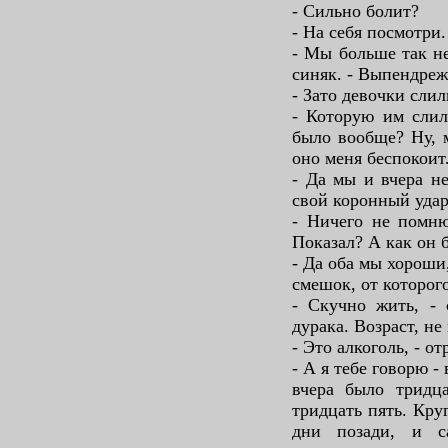
- Сильно болит?
- На себя посмотри.
- Мы больше так не
синяк. - Выпендреж
- Зато девочки сли
- Которую им слил
было вообще? Ну, 
оно меня беспокоит
- Да мы и вчера не
свой коронный удар
- Ничего не помню
Показал? А как он 
- Да оба мы хороши
смешок, от которог
- Скучно жить, - 
дурака. Возраст, не
- Это алкоголь, - от
- А я тебе говорю -
вчера было тридца
тридцать пять. Кру
дни позади, и с