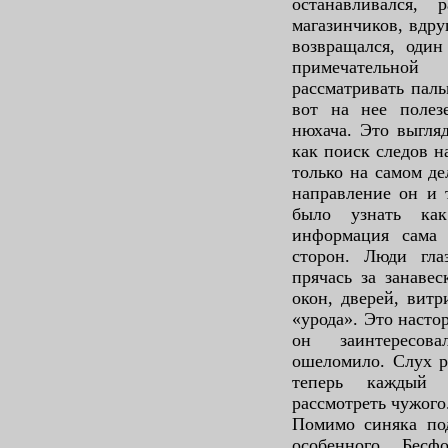
останавливался,
магазинчиков, вдру
возвращался, один
примечательно
рассматривать паль
вот на нее полез
нюхача. Это выгляд
как поиск следов н
только на самом де
направление он и 
было узнать ка
информация сама 
сторон. Люди гла
прячась за занаве
окон, дверей, вит
«урода». Это насто
он заинтересов
ошеломило. Слух р
теперь каждый 
рассмотреть чужого
Помимо синяка под
особенного. Бесф