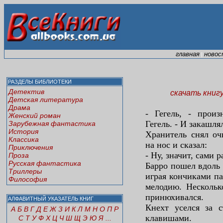
главная
новос
|
РАЗДЕЛЫ БИБЛИОТЕКИ
Детектив
скачать книг
Детская литература
Драма
- Гегель, - произ
Женский роман
Гегель. - И закашля
Зарубежная фантастика
История
Хранитель снял оч
Классика
на нос и сказал:
Приключения
- Ну, значит, сами р
Проза
Русская фантастика
Барро пошел вдоль
Триллеры
играя кончиками п
Философия
мелодию. Нескольк
принюхивался.
АЛФАВИТНЫЙ УКАЗАТЕЛЬ КНИГ
Кнехт уселся за 
А
Б
В
Г
Д
Е
Ж
З
И
К
Л
М
Н
О
П
Р
клавишами.
С
Т
У
Ф
Х
Ц
Ч
Ш
Щ
Э
Ю
Я
...