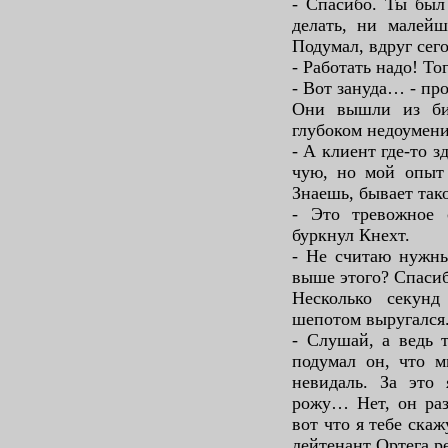
- Спасибо. Ты был 
делать, ни малейш
Подумал, вдруг сего
- Работать надо! Тог
- Вот зануда… - пр
Они вышли из биб
глубоком недоумени
- А клиент где-то зд
чую, но мой опыт 
Знаешь, бывает так
- Это тревожное с
буркнул Кнехт.
- Не считаю нужны
выше этого? Спасиб
Несколько секун
шепотом выругался
- Слушай, а ведь т
подумал он, что м
невидаль. За это
рожу… Нет, он ра
вот что я тебе ска
лейтенант Ортега р