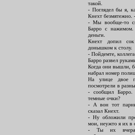
такой.
- Поглядел бы я, к
Кнехт безмятежно. -
- Мы вообще-то св
Барро с нажимом.
деньги.
Кнехт допил сок
донышком к столу.
- Пойдемте, коллега,
Барро развел руками
Когда они вышли, б
набрал номер полиц
На улице двое п
посмотрели в разны
- сообщил Барро.
темные очки?
- А вон тот парн
сказал Кнехт.
- Ну обложили пр
мои, неужто я их в 
- Ты их вчера 