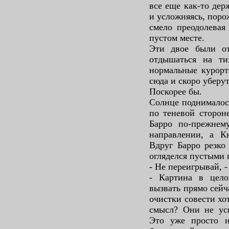
все еще как-то дер
и усложняясь, поро
смело преодолевая
пустом месте.
Эти двое были от
отдышаться на ти
нормальные курорт
сюда и скоро уберут
Поскорее бы.
Солнце поднималос
по теневой стороне
Барро по-прежнем
направлении, а К
Вдруг Барро резко
огляделся пустыми 
- Не переигрывай, -
- Картина в цел
вызвать прямо сейча
очистки совести хо
смысл? Они не ус
Это уже просто н