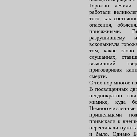
Горожан лечили 
работали великоле
того, как состояни
опасения, объясн
присяжными. В
разрушившему 
всколыхнула горожа
том, какое слово
слушаниях, став
выживший твер
приговаривая кап
смерти.
С тех пор многое и
В посвященных дви
неоднократно го
мимике, куда б
Немногочисленны
пришельцами под
привыкали к внешн
переставали путать
и было. Однако Б