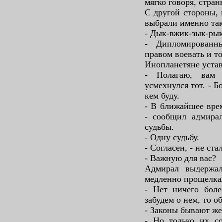
мягко говоря, стран
С другой стороны, 
выбрали именно так
- Дык-вжик-зык-рык
- Дипломированн
правом воевать и т
Инопланетяне устав
- Полагаю, вам 
усмехнулся тот. - Б
кем буду.
- В ближайшее врем
- сообщил адмирал
судьбы.
- Одну судьбу.
- Согласен, - не ст
- Важную для вас?
Адмирал выдержал
медленно прощелка
- Нет ничего боле
забудем о нем, то о
- Законы бывают же
- Но только их со