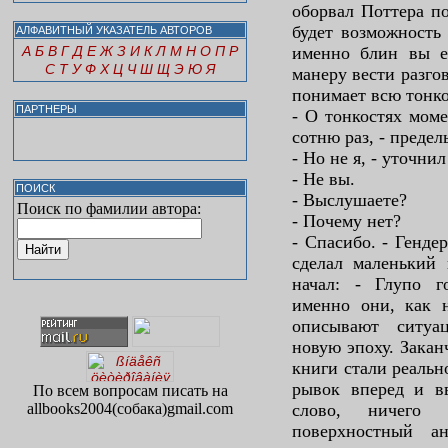
оборвал Поттера п
будет возможность 
АЛФАВИТНЫЙ УКАЗАТЕЛЬ АВТОРОВ
А
Б
В
Г
Д
Е
Ж
З
И
К
Л
М
Н
О
П
Р
именно блин вы ег
С
Т
У
Ф
Х
Ц
Ч
Ш
Щ
Э
Ю
Я
манеру вести разго
понимает всю тонко
ПАРТНЕРЫ
- О тонкостях моме
сотню раз, - предел
- Но не я, - уточни
- Не вы.
ПОИСК
- Выслушаете?
Поиск по фамилии автора:
- Почему нет?
- Спасибо. - Генде
сделал маленький 
начал: - Глупо 
именно они, как 
описывают ситуа
новую эпоху. Закан
книги стали реальн
рывок вперед и вв
По всем вопросам писать на
allbooks2004(собака)gmail.com
слово, ничего 
поверхностный а