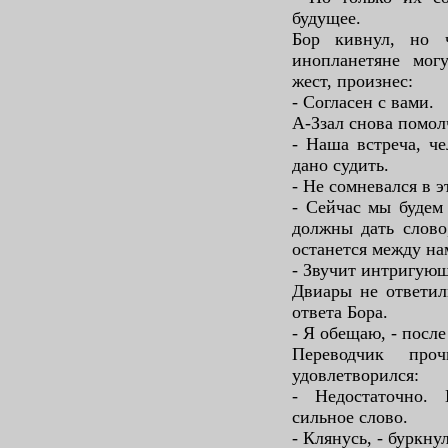
будущее.
Бор кивнул, но ч
инопланетяне могу
жест, произнес:
- Согласен с вами.
А-Ззал снова помол
- Наша встреча, че
дано судить.
- Не сомневался в э
- Сейчас мы будем
должны дать слово
останется между на
- Звучит интригующ
Двиары не ответил
ответа Бора.
- Я обещаю, - после
Переводчик про
удовлетворился:
- Недостаточно.
сильное слово.
- Клянусь, - буркну