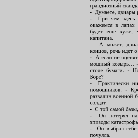
грандиозный сканда
- Думаете, двиары 
- При чем здесь 
окажемся в лапах
будет еще хуже,
капитана.
- А может, двиа
концов, речь идет 
- А если не оценят
мощный козырь… - 
столе бумаги. - Н
Боре?
- Практически нич
помощников. - Кр
развалин военной б
солдат.
- С той самой базы
- Он потерял пам
эпизоды катастрофы
- Он выбрал себе 
почуяла.