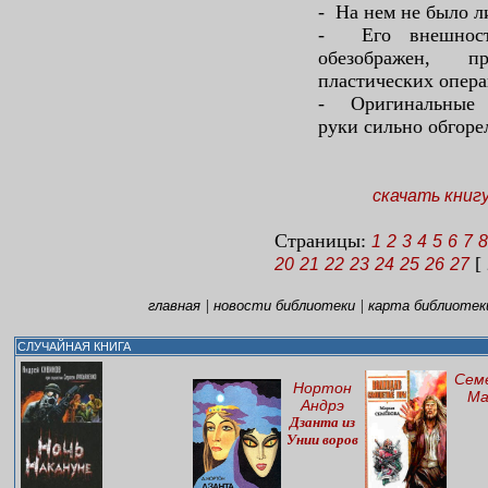
- На нем не было л
- Его внешност
обезображен, п
пластических опера
- Оригинальные о
руки сильно обгоре
скачать книг
Страницы:
1
2
3
4
5
6
7
8
[ 
20
21
22
23
24
25
26
27
|
|
главная
новости библиотеки
карта библиотек
СЛУЧАЙНАЯ КНИГА
Сем
Нортон
Ма
Андрэ
Дзанта из
Унии воров