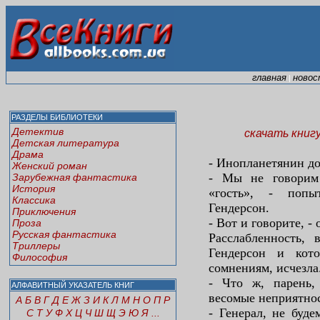
главная
новос
|
РАЗДЕЛЫ БИБЛИОТЕКИ
Детектив
скачать книг
Детская литература
Драма
- Инопланетянин до
Женский роман
- Мы не говорим
Зарубежная фантастика
История
«гость», - попы
Классика
Гендерсон.
Приключения
- Вот и говорите, - 
Проза
Русская фантастика
Расслабленность, 
Триллеры
Гендерсон и кот
Философия
сомнениям, исчезла.
- Что ж, парень,
АЛФАВИТНЫЙ УКАЗАТЕЛЬ КНИГ
весомые неприятно
А
Б
В
Г
Д
Е
Ж
З
И
К
Л
М
Н
О
П
Р
- Генерал, не буде
С
Т
У
Ф
Х
Ц
Ч
Ш
Щ
Э
Ю
Я
...