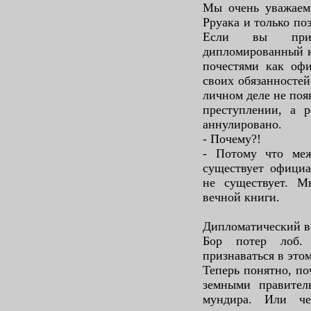
Мы очень уважаем
Рруака и только по
Если вы приг
дипломированный к
почестями как оф
своих обязанностей.
личном деле не по
преступлении, а р
аннулировано.
- Почему?!
- Потому что ме
существует офици
не существует. М
вечной книги.
Дипломатический в
Бор потер лоб.
признаваться в это
Теперь понятно, по
земными правитель
мундира. Или че