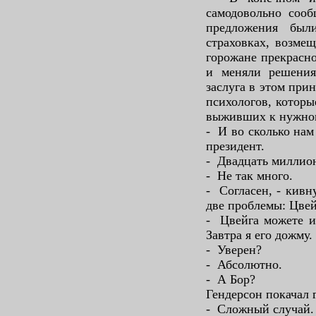
самодовольно сооб
предложения был
страховках, возме
горожане прекрасно
и меняли решения.
заслуга в этом при
психологов, которы
выживших к нужном
- И во сколько нам
президент.
- Двадцать миллио
- Не так много.
- Согласен, - кивн
две проблемы: Цвей
- Цвейга можете ис
Завтра я его дожму.
- Уверен?
- Абсолютно.
- А Бор?
Гендерсон покачал 
- Сложный случай.