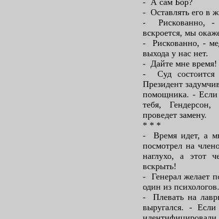
- А сам Бор?
- Оставлять его в 
- Рискованно, - 
вскроется, мы окаже
- Рискованно, - ме
выхода у нас нет.
- Дайте мне время!
- Суд состоится 
Президент задумчив
помощника. - Если 
тебя, Гендерсон,
проведет замену.
* * *
- Время идет, а м
посмотрел на члено
наглухо, а этот 
вскрыть!
- Генерал желает п
один из психологов
- Плевать на лавр
выругался. - Если
идентифицирова