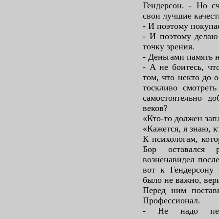
Гендерсон. - Но с
свои лучшие качест
- И поэтому покуп
- И поэтому делаю
точку зрения.
- Деньгами память 
- А не боитесь, чт
том, что некто до 
тоскливо смотреть
самостоятельно до
веков?
«Кто-то должен зап
«Кажется, я знаю, 
К психологам, кот
Бор оставался р
возненавидел посл
вот к Гендерсону 
было не важно, вери
Перед ним постави
Профессионал.
- Не надо пер