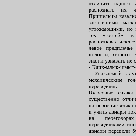
отличить одного 
распознать их 
Пришельцы казалис
застывшими маска
угрожающими, но 
тех «гостей», 
распознавал исклю
левое предплечье
полоски, второго -
знал и узнавать не 
- Клик-млык-шмыг-
- Уважаемый адм
механическим го
переводчик.
Голосовые связки
существенно отлич
на освоение языка 
и учить двиары пок
на переговорах
переводчиками ино
двиары перевели б