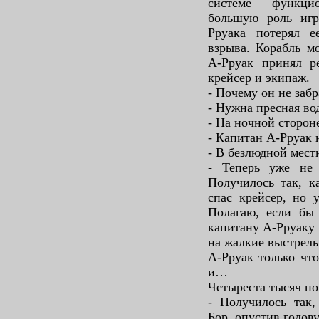
системе функци
большую роль игр
Рруака потерял е
взрыва. Корабль м
А-Рруак принял р
крейсер и экипаж.
- Почему он не забр
- Нужна пресная во
- На ночной сторон
- Капитан А-Рруак 
- В безлюдной мест
- Теперь уже не 
Получилось так, к
спас крейсер, но 
Полагаю, если бы
капитану А-Рруаку 
на жалкие выстрел
А-Рруак только чт
и…
Четыреста тысяч п
- Получилось так,
Бор, опустив голову