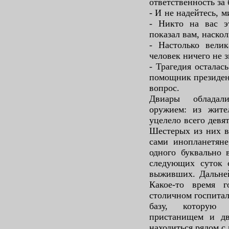
ответственность за
- И не надейтесь, м
- Никто на вас э
показал вам, наскол
- Настолько велик
человек ничего не 
- Трагедия осталас
помощник президент
вопрос.
Двиары обладал
оружием: из жител
уцелело всего девя
Шестерых из них в
сами инопланетяне
одного буквально 
следующих суток 
выживших. Дальней
Какое-то время 
столичном госпитал
базу, которую
пристанищем и дв
находиться рядом 