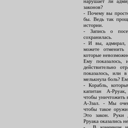
нарушает ли адми
законов?
- Почему вы прост
бы. Ведь так прощ
истории.
- Запись о посе
сохранилась.
- И вы, адмирал,
можете отменить 
которые невозможн
Ему показалось,
действительно отр
показалось, или в
мелькнула боль? Ем
- Корабль, котор
капитан А-Рруак
чтобы уничтожить в
А-Ззал. - Мы оче
чтобы такое оружи
Это закон. Руки 
Рруака оказались 
- В конечном ит