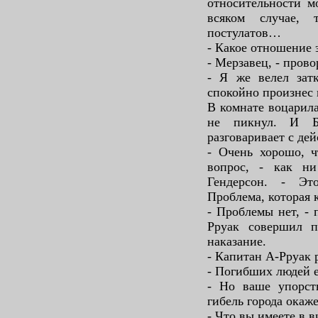
относительности м
всяком случае, 
постулатов…
- Какое отношение 
- Мерзавец, - прово
- Я же велел затк
спокойно произнес 
В комнате воцарила
не пикнул. И Б
разговаривает с де
- Очень хорошо, ч
вопрос, - как н
Гендерсон. - Эт
Проблема, которая 
- Проблемы нет, - 
Рруак совершил п
наказание.
- Капитан А-Рруак 
- Погибших людей е
- Но ваше упорст
гибель города окаж
- Что вы имеете в в