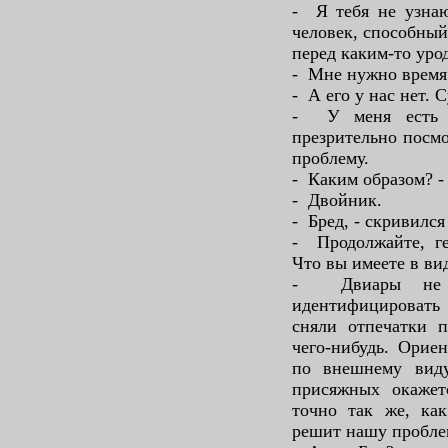
- Я тебя не узнаю
человек, способный
перед каким-то уро
- Мне нужно время
- А его у нас нет. 
- У меня есть м
презрительно посмо
проблему.
- Каким образом? -
- Двойник.
- Бред, - скривился
- Продолжайте, ге
Что вы имеете в ви
- Двиары не п
идентифицировать 
сняли отпечатки п
чего-нибудь. Ориен
по внешнему виду
присяжных окажет
точно так же, ка
решит нашу пробле