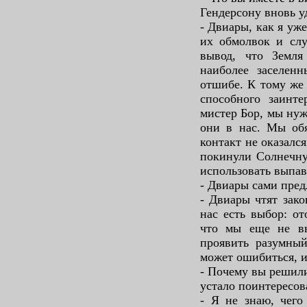
Гендерсону вновь уд
- Двиары, как я уже
их обмолвок и слу
вывод, что Земля
наиболее заселен
отшибе. К тому же 
способного заинте
мистер Бор, мы нуж
они в нас. Мы обя
контакт не оказалс
покинули Солнечну
использовать выпав
- Двиары сами пред
- Двиары чтят зако
нас есть выбор: от
что мы еще не вы
проявить разумный
может ошибиться, и
- Почему вы решили,
устало поинтересов
- Я не знаю, чего