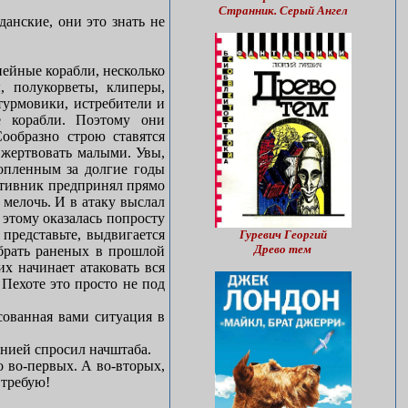
Странник. Серый Ангел
данские, они это знать не
нейные корабли, несколько
, полукорветы, клиперы,
турмовики, истребители и
е корабли. Поэтому они
ообразно строю ставятся
 жертвовать малыми. Увы,
копленным за долгие годы
отивник предпринял прямо
мелочь. И в атаку выслал
 этому оказалась попросту
 представьте, выдвигается
Гуревич Георгий
Древо тем
обрать раненых в прошлой
их начинает атаковать вся
 Пехоте это просто не под
сованная вами ситуация в
онией спросил начштаба.
то во-первых. А во-вторых,
 требую!