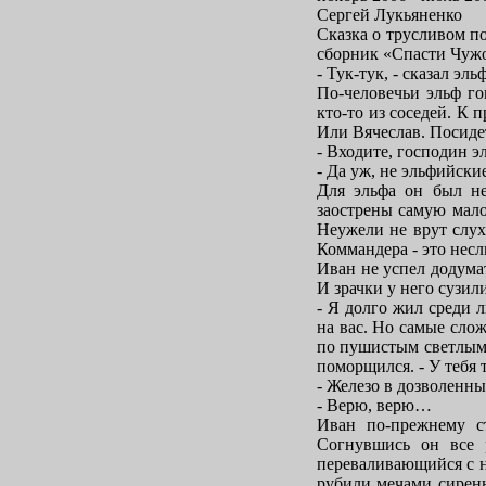
Сергей Лукьяненко
Сказка о трусливом п
сборник «Спасти Чужо
- Тук-тук, - сказал эл
По-человечьи эльф го
кто-то из соседей. К 
Или Вячеслав. Посидет
- Входите, господин э
- Да уж, не эльфийски
Для эльфа он был не
заострены самую мало
Неужели не врут слух
Коммандера - это несл
Иван не успел додума
И зрачки у него сузил
- Я долго жил среди 
на вас. Но самые сло
по пушистым светлым 
поморщился. - У тебя 
- Железо в дозволенны
- Верю, верю…
Иван по-прежнему ст
Согнувшись он все 
переваливающийся с н
рубили мечами сирень