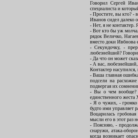
Говорил Сергей Иван
специалиста и который
- Простите, вы кто? -
Иванов сидел далеко о
- Нет, я не контактер.
- Вот кто бы уж молча
рядок Величко, Нагае
вместо доки Ивбнова 
- Секундочку, - пре
любезнейший? Говори
- Да что он может сказ
- А вас, любезнейший,
Контактер насупился, 
- Ваша главная ошибка
подсели на расхожие
подвергая их сомнени
- Вы о чем вообще? 
единственного жеста 
- Я о чужих, - громко
будто ими управляет р
Воцарилась гробовая
мысли его в этот раз 
- Поясняю, - продолж
снаружи, атака-оборон
когда возникает опа