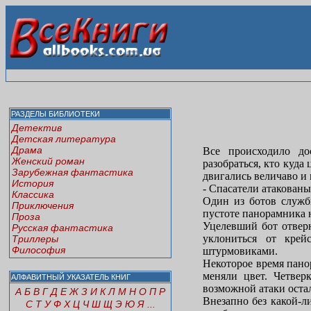
РАЗДЕЛЫ БИБЛИОТЕКИ
Детектив
Детская литература
Драма
Все происходило до
Женский роман
разобраться, кто куда
Зарубежная фантастика
двигались величаво и 
История
- Спасатели атакованы
Классика
Один из ботов служб
Приключения
пустоте панорамника 
Проза
Уцелевший бот отверн
Русская фантастика
уклониться от крей
Триллеры
Философия
штурмовиками.
Некоторое время пан
меняли цвет. Четвер
АЛФАВИТНЫЙ УКАЗАТЕЛЬ КНИГ
возможной атаки оста
А
Б
В
Г
Д
Е
Ж
З
И
К
Л
М
Н
О
П
Р
Внезапно без какой-л
С
Т
У
Ф
Х
Ц
Ч
Ш
Щ
Э
Ю
Я
...