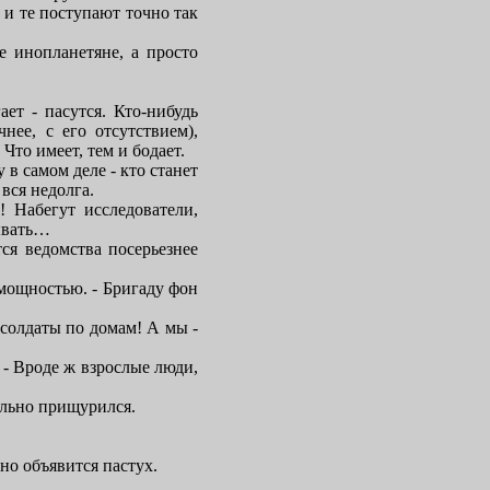
 и те поступают точно так
е инопланетяне, а просто
ет - пасутся. Кто-нибудь
нее, с его отсутствием),
Что имеет, тем и бодает.
 в самом деле - кто станет
вся недолга.
 Набегут исследователи,
вывать…
ся ведомства посерьезнее
омощностью. - Бригаду фон
, солдаты по домам! А мы -
 - Вроде ж взрослые люди,
ельно прищурился.
дно объявится пастух.