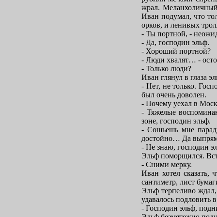
жрал. Меланхоличный 
Иван подумал, что то
орков, и ленивых трол
- Ты портной, - неожид
- Да, господин эльф.
- Хороший портной?
- Люди хвалят… - ост
- Только люди?
Иван глянул в глаза эл
- Нет, не только. Го
был очень доволен.
- Почему уехал в Моск
- Тяжелые воспоминан
зоне, господин эльф.
- Сошьешь мне парадн
достойно… Да выпрямис
- Не знаю, господин э
Эльф поморщился. Вста
- Сними мерку.
Иван хотел сказать, 
сантиметр, лист бумаг
Эльф терпеливо ждал,
удавалось подловить
- Господин эльф, подн
Эльф безмятежно подня