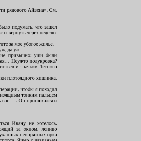
ти рядового Айвена». См.
было подумать, что зашел
» и вернуть через неделю.
ите за мое убогое жилье.
 уж, да уж…
ение привычно: уши были
овая… Неужто полукровка?
истьев и значком Лесного
лыки плотоядного хищника.
операции, чтобы я походил
л изящным тонким пальцем
ь вас… - Он принюхался и
ться Ивану не хотелось.
оящий за окном, лениво
чуханных неопрятных орка
спорта. Ящер с чавканьем