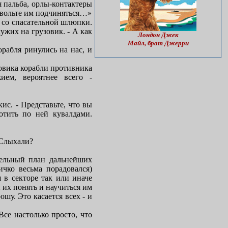
я пальба, орлы-контактеры
извольте им подчиняться…»
 со спасательной шлюпки.
жих на грузовик. - А как
Лондон Джек
Майл, брат Джерри
орабля ринулись на нас, и
узовика корабли противника
ием, вероятнее всего -
с. - Представьте, что вы
отить по ней кувалдами.
 Слыхали?
тельный план дальнейших
ичко весьма порадовался)
 в секторе так или иначе
 их понять и научиться им
шу. Это касается всех - и
Все настолько просто, что