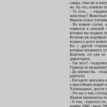
самцы. Они же и контр
же. Ну что, понятно т
- То есть… - озадаче
животные? Животные,
Иванов пожал плечам
- Во всяком случае, 
появился в опасной 
которые вы недавно об
Величко аж подобрался
всерьез и долго воева
Но, с другой сторон
которые ненамного лу
Впрочем, это уже не 
директората.
- Так чего? - недоуме
Гурвица не вызываем?
- Да хорошо бы, - под
работать!
- Погодите зачехлять 
а простейших вещей н
Халицидакис, доселе 
- Это вы о чем, госпо
Иванов иронически по
- О том, - вздохнул о
ноябрь 2006 - июль 20