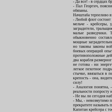
- Да все! - в сердцах 
- Пал Георгич, поясни
обязаны.
Начштаба терпеливо вз
- Любой флот состоит
мельче - крейсеры, 
заградители, тральщи
малые разведчики. 
обыкновенно составл
мощные заградительны
но таковы законы во
боевых операций опыт
противоположные дейс
два корабля размерног
не готова - ни энерге
легкое пехотное подр
стычке, ввязаться в 
крепость - она, види
силу!
- Аналогия понятна, 
реальности попросту 
- Не вы ли сегодня на
- Мы, - невозмутимо п
прекратите называть п
Капитан крейсера с то