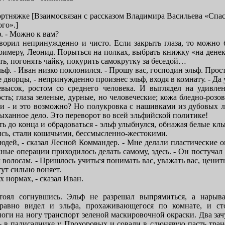
ортняжке [Взаимосвязан с рассказом Владимира Васильева «Спас
го».]
ьф. - Можно к вам?
ворил непринужденно и чисто. Если закрыть глаза, то можно 
примеру, Леонид. Порыться на полках, выбрать книжку «на денек
ь, погонять чайку, покурить самокрутку за беседой…
льф. - Иван низко поклонился. - Прошу вас, господин эльф. Прост
е дворцы, - непринужденно произнес эльф, входя в комнату. - Да
высок, ростом со среднего человека. И выглядел на удивл
сть; глаза зеленые, дурные, но человеческие; кожа бледно-роз
и - и это возможно? Но полукровка с нашивками из дубовых л
ыханное дело. Это переворот во всей эльфийской политике!
ть до конца и обрадоваться - эльф улыбнулся, обнажая белые к
ись, стали кошачьими, бессмысленно-жестокими.
людей, - сказал Лесной Коммандер. - Мне делали пластические 
жные операции приходилось делать самому, здесь. - Он постуча
волосам. - Пришлось учиться понимать вас, уважать вас, ценит
тут сильно воняет.
х нормах, - сказал Иван.
оял согнувшись. Эльф не разрешал выпрямиться, а нарыва
равно видел и эльфа, прохаживающегося по комнате, и ст
оги на ногу транспорт зеленой маскировочной окраски. Два за
 в палисаднике у Прохоровых и совали в слюнявую пасть тран