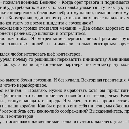
- пожалел военных Величко. - Когда орет тревога и поднимаетс
ибудь требовать. Но как только пальба уляжется - тут как тут, 
дакис повернулся к бледному небритому парню, недавно снятому
ик «Корморана», один из пятерых выживших после нападения чу
по контакту во время инцидента с грузовиком?
 неожиданно громко отозвался механик. - Два самых здоровых к
нести раненых до шлюпки и отстрелиться.
бавил начштаба. - Я смотрел запись черного ящика. При атаке гр
или защитных полей и атаковали только векторным оруж
инялся любопытствовать шеф контактеров.
обурчал почему-то решивший перехватить инициативу Халицидаки
ю бочку, а ваши драгоценные партнеры по контакту ну мол
ько вместо бочки грузовик. И без кувалд. Векторная гравитация.
л что-то неразборчивое.
лос капитан. - Полагаю, нужно выработать хотя бы приблизи
е (капитан это слово произнес спокойно и твердо, чему Вел
ит, станут нападать и впредь. Я уверен, что все происшествия
м на наши корабли. Как бы странно они себя ни вели, мы обязаны
 кого-нибудь есть какие-либо соображения? Высказывайтесь, про
а, и контактеров.
, - послышался насмешливый голос из самого дальнего угла. - 