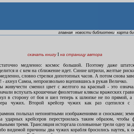
главная
новости библиотеки
карта б
|
|
I
скачать книгу
на страницу автора
статочно медленно: космос большой. Поэтому даже штатск
 целится и с кем на сближение идет. Синие штрихи, желтые риск
медленно, словно стрелки допотопных часов. А потом снова зав
! - ахнул Самоа, непроизвольно вцепившись в рукав Величко.
ы живучести сменил цвет с желтого на красный - это означа
начали вспухать крошечные фиолетовые кляксы вражеских грав
ул в сторону от боя и шел теперь к шлюпке не по прямой, а 
сера чужих. Второй крейсер чужих как раз сцепился с 
орамник полыхал непонятными изображениями и сносками; зем
ка ударных крейсеров перестроилась таким образом, чтобы
льными тремя. Трансляция исторгала соловьиные трели одну за д
ибо видимой причины два чужих корабля бросились наутек, к о