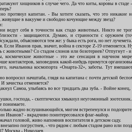
атакуют хищников в случае чего. Да что киты, коровы в стаде -
еперь?
нно протянул капитан. - Вы хотите сказать, что это никакие н
 живущие в вакууме и свободно кочующие между звезд?
и:
они ведут себя в точности как стадо животных. Никто не трога
близости - защищаются. Думаю, и странности с оружием (точ
суждали, объясняются тем же: у быка есть рога, но нет лучемета. 
. Если Иванов прав, значит, война в секторе Z-19 отменяется. Ну
ть с животными? Со стадом слонов или бозотериев? Отпугнут - и 
ы, космические животные - это же сенсация в научном мире!
чше контактеров, заповедник какой-нибудь примутся организо
его, начальника космопорта «Онарта-32», заботы. Тут вмешают
нно вопросил начштаба, глядя на капитана с почти детской бесп
 И зачистка отменяется?
дакнул Самоа, улыбаясь во все тридцать два зуба. - Войне конец
пушки, господа, - скептически хмыкнул неугомонный зоотехник.
е понимаете.
только жадно вслушивающийся, мигом встрепенулся и подозрит
дин Иванов? - вкрадчиво поинтересовался флаг-майор.
качал головой, живо напомнив воспитателя в детском саду.
н, внезапно погрустнев, - что рядом с любым стадом рано или поз
07 Москва - Николаев