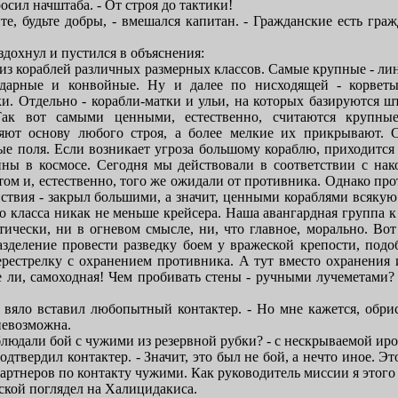
бросил начштаба. - От строя до тактики!
те, будьте добры, - вмешался капитан. - Гражданские есть граж
дохнул и пустился в объяснения:
 из кораблей различных размерных классов. Самые крупные - ли
ударные и конвойные. Ну и далее по нисходящей - корветы
ки. Отдельно - корабли-матки и ульи, на которых базируются ш
Так вот самыми ценными, естественно, считаются крупны
яют основу любого строя, а более мелкие их прикрывают. С
е поля. Если возникает угроза большому кораблю, приходится
йны в космосе. Сегодня мы действовали в соответствии с на
ом и, естественно, того же ожидали от противника. Однако пр
твия - закрыл большими, а значит, ценными кораблями всякую 
о класса никак не меньше крейсера. Наша авангардная группа к
тически, ни в огневом смысле, ни, что главное, морально. Вот
азделение провести разведку боем у вражеской крепости, под
перестрелку с охранением противника. А тут вместо охранения 
те ли, самоходная! Чем пробивать стены - ручными лучеметами?
- вяло вставил любопытный контактер. - Но мне кажется, обри
невозможна.
блюдали бой с чужими из резервной рубки? - с нескрываемой ир
одтвердил контактер. - Значит, это был не бой, а нечто иное. Э
артнеров по контакту чужими. Как руководитель миссии я этого
ской поглядел на Халицидакиса.