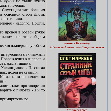
ть чужих не стали: нужно
казать помощь.
 Спустя два часа большая
в основной строй флота.
их вытеснили.
 эпопея - надолго. Пошли,
то провел в боевой рубке
 напоминал, что с обедом
Фазиль Искандер
ческая планерка в учебном
Школьный вальс, или Энергия стыда
ва штурмовика с экипажами
о. Повреждения клиперов и
се царила тишина.
 Халицидакис. - Не сказал
ьных полей не ставили.
Когда капитан глядел на
ни!»
тадии атаки противоречил
ворить о пилотах - я и то
и примирительно:
Маркеев Олег