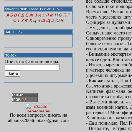
все больше отклонялс
было все-таки подобр
АЛФАВИТНЫЙ УКАЗАТЕЛЬ АВТОРОВ
Время шло. Чужие пот
А
Б
В
Г
Д
Е
Ж
З
И
К
Л
М
Н
О
П
Р
часть уцелевших шту
С
Т
У
Ф
Х
Ц
Ч
Ш
Щ
Э
Ю
Я
Офицеры за пультами з
- Ну, денек, - пробор
ПАРТНЕРЫ
Саныч, наше место не 
Одновременно прозвуч
больше семи часов. Т
его продинамили, да и
- Внимание экспертам,
ПОИСК
классе один. Капитан 
Поиск по фамилии автора:
- Итого, - мрачно со
и четыре человека на
уцелевших штурмовико
- Как же вы так, Пал 
бы, что атака вражеск
Капитан флагмана бе
начальника штаба, в е
- Вы сами видели, - 
азам военной науки. 
растерялся! Мои офиц
По всем вопросам писать на
Халицидакис, казалось
allbooks2004(собака)gmail.com
- Да я понимаю, Пал 
- Погодите, - встрял к