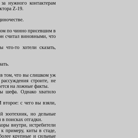
 за нужного контактерам
ктора Z-19.
диночестве.
ядом по чинно присевшим в
 он считал виновными, что
ы что-то хотели сказать,
чать.
 в том, что вы слишком уж
рассуждения строите, не
ается на ложные факты.
ны шефа. Однако хватило
 второе: с чего вы взяли,
ий зоотехник, но дельные
 в поисках отгадки.
коры внутри, истребители
 к примеру, киты в стаде,
иболее крупные и сильные