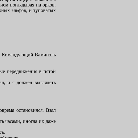
ием поглядывая на орков.
рных эльфов, и туповатых
ший Командующий Ваминэль
ные передвижения в пятой
ал, и я должен выглядеть
овремя остановился. Взял
ь часами, иногда их даже
сь.
обмерять.