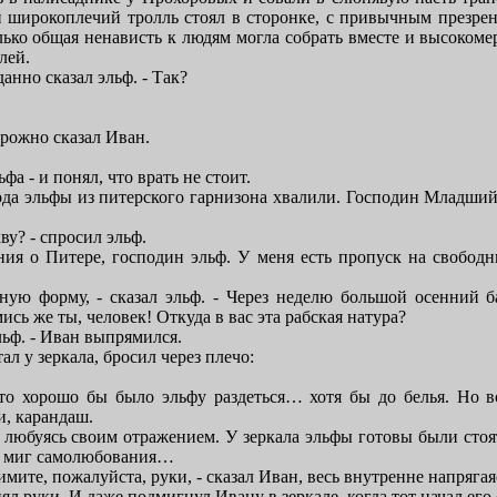
широкоплечий тролль стоял в сторонке, с привычным презрен
лько общая ненависть к людям могла собрать вместе и высокоме
лей.
анно сказал эльф. - Так?
орожно сказал Иван.
ьфа - и понял, что врать не стоит.
спода эльфы из питерского гарнизона хвалили. Господин Млад
ву? - спросил эльф.
ия о Питере, господин эльф. У меня есть пропуск на свобод
ую форму, - сказал эльф. - Через неделю большой осенний б
ь же ты, человек! Откуда в вас эта рабская натура?
льф. - Иван выпрямился.
л у зеркала, бросил через плечо:
что хорошо бы было эльфу раздеться… хотя бы до белья. Но в
и, карандаш.
 любуясь своим отражением. У зеркала эльфы готовы были стоят
 в миг самолюбования…
имите, пожалуйста, руки, - сказал Иван, весь внутренне напрягая
л руки. И даже подмигнул Ивану в зеркале, когда тот начал его 