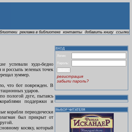
иблиотеки
реклама в библиотеке
контакты
добавить книгу
ссылки
|
|
|
|
ВХОД
Логин:
Пароль:
ие успевали худо-бедно
и и россыпь зеленых точек
ерещал зуммер.
регистрация
забыли пароль?
ло, что бот поврежден. В
итационных ударов.
по пологой дуге, пытаясь
кораблями поддержки и
ВЫБОР ЧИТАТЕЛЯ
ные корабли периодически
 флагман был прикрыт от
ругой.
сновному косяку, который