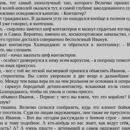
ов, тот самый злополучный тип, которого Величко принял
 волей-неволей оказался тут, в самой глубине заколдованного се
 вежливо осведомился капитан. - Контактер?
т гражданских. В дальнем углу он находился вообще в полном о
 Я уже говорил, я зоотехник.
л, - сварливо заметил шеф контактеров и мазнул сердитым взгл
ву и Самоа. Вероятно, именно их, космопортовское начальство,
его группе достался совершенно бесполезный Иванув.
рвал контактера Халицидакис и обратился к зоотехнику: - В
те, мы слушаем.
ать! - начал закипать шеф контактеров.
 - особист развернулся к нему всем корпусом, - я попрошу помол
но язык прикусил.
, - все с той же легкой насмешкой принялся объяснять Иванов, -
 стереотипы. Вы слепо уверовали в две вещи и дальнейшие 
ю. Между тем ваша вера ни на чем реальном не основана и опир
- гаркнул бородатый детина-контактер, вскакивая из-за спи
Халицидакиса, чтобы он умолк и снова присел.
 объявил Иванов. - Первое: с чего вы взяли, что это корабли? И
азум?
 тишина. Величко силился сообразить, куда это клонит бойк
не посетили. Судя по лицам окружающих, они также не преуспели
ал Иванов. - Вот вы сегодня рассуждали о боевом строе - лин
а и тому подобное. А кто-нибудь из вас знает, как ведут себя,
сность? А? А очень просто - детенышей и самок окружают на