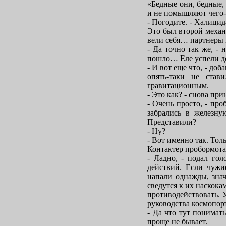
«Бедные они, бедные, 
и не помышляют чего-н
- Погодите. - Халици
Это был второй механ
вели себя… партнеры 
- Да точно так же, -
пошло… Еле успели до
- И вот еще что, - до
опять-таки не став
гравитационным.
- Это как? - снова пр
- Очень просто, - пр
забрались в железну
Представили?
- Ну?
- Вот именно так. Тол
Контактер пробормота
- Ладно, - подал го
действий. Если чужи
напали однажды, знач
сведутся к их наскока
противодействовать. У
руководства космопорт
- Да что тут понимать
проще не бывает.