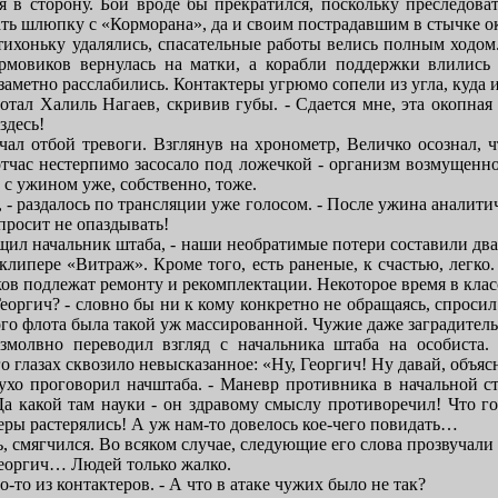
я в сторону. Бой вроде бы прекратился, поскольку преследова
ать шлюпку с «Корморана», да и своим пострадавшим в стычке о
ихоньку удалялись, спасательные работы велись полным ходом.
рмовиков вернулась на матки, а корабли поддержки влились 
аметно расслабились. Контактеры угрюмо сопели из угла, куда 
мотал Халиль Нагаев, скривив губы. - Сдается мне, эта окопная
здесь!
ал отбой тревоги. Взглянув на хронометр, Величко осознал, ч
отчас нестерпимо засосало под ложечкой - организм возмущенно
 с ужином уже, собственно, тоже.
 - раздалось по трансляции уже голосом. - После ужина аналити
просит не опаздывать!
общил начальник штаба, - наши необратимые потери составили д
 клипере «Витраж». Кроме того, есть раненые, к счастью, легк
в подлежат ремонту и рекомплектации. Некоторое время в клас
Георгич? - словно бы ни к кому конкретно не обращаясь, спросил
ого флота была такой уж массированной. Чужие даже заградител
змолвно переводил взгляд с начальника штаба на особиста. 
го глазах сквозило невысказанное: «Ну, Георгич! Ну давай, объяс
сухо проговорил начштаба. - Маневр противника в начальной с
Да какой там науки - он здравому смыслу противоречил! Что го
еры растерялись! А уж нам-то довелось кое-чего повидать…
, смягчился. Во всяком случае, следующие его слова прозвучал
Георгич… Людей только жалко.
то-то из контактеров. - А что в атаке чужих было не так?