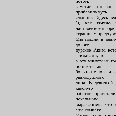
потом,
заметив, что папа
прибавила чуть
слышно: - Здесь нел
О, как тяжело 
настроенное к горю
страшным предчувс
Мы пошли в девич
дороге
дурачок Аким, кот
гримасами; но
в эту минуту не то
но ничто так
больно не поразило
равнодушного
лица. В девичьей 
какой-то
работой, привстали
печальным
выражением, что 
еще комнату
Мими, папа отвор