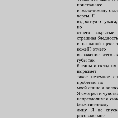
пристальнее
и мало-помалу стал
черты. Я
вздрогнул от ужаса,
но
отчего закрытые
страшная бледность
и на одной щеке ч
кожей? отчего
выражение всего ли
губы так
бледны и склад их 
выражает
такое неземное сп
пробегает по
моей спине и волоса
Я смотрел и чувство
непреодолимая сил
безжизненному
лицу. Я не спуск
рисовало мне