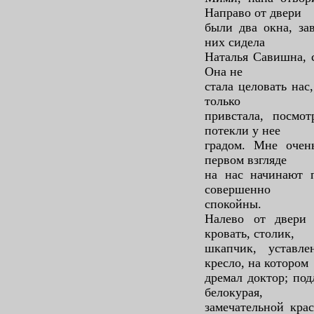
Направо от двери
были два окна, за
них сидела
Наталья Савишна, с
Она не
стала целовать нас
только
привстала, посмот
потекли у нее
градом. Мне очен
первом взгляде
на нас начинают п
совершенно
спокойны.
Налево от двери
кровать, столик,
шкапчик, уставл
кресло, на котором
дремал доктор; под
белокурая,
замечательной кра