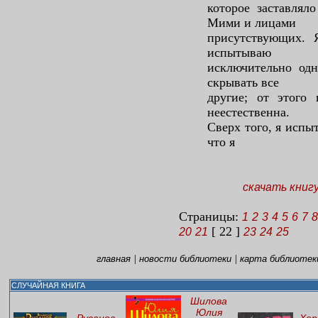
которое заставлял
Мими и лицами
присутствующих. 
испытываю
исключительно одн
скрывать все
другие; от этого
неестественна.
Сверх того, я испы
что я
скачать книг
Страницы:
1
2
3
4
5
6
7
8
[ 22 ]
20
21
23
24
25
|
|
главная
новости библиотеки
карта библиотек
СЛУЧАЙНАЯ КНИГА
Шилова
Юлия
Русанов
Хер