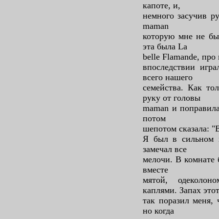
капоте, и,
немного засучив ру
maman
которую мне не бы
эта была La
belle Flamande, пр
впоследствии игр
всего нашего
семейства. Как то
руку от головы
maman и поправила 
потом
шепотом сказала: "
Я был в сильном г
замечал все
мелочи. В комнате 
вместе
мятой, одеколон
каплями. Запах это
так поразил меня, 
но когда