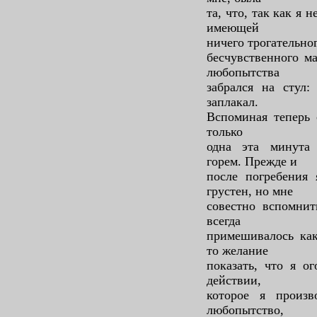
та, что, так как я н
имеющей
ничего трогательно
бесчувственного м
любопытства
забрался на стул:
заплакал.
Вспоминая теперь 
только
одна эта минута
горем. Прежде и
после погребения 
грустен, но мне
совестно вспомнит
всегда
примешивалось как
то желание
показать, что я о
действии,
которое я произв
любопытство,