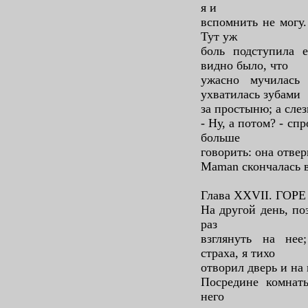
я и
вспомнить не могу.
Тут уж
боль подступила е
видно было, что
ужасно мучилась
ухватилась зубами
за простыню; а слез
- Ну, а потом? - сп
больше
говорить: она отвер
Maman скончалась в
Глава XXVII. ГОРЕ
На другой день, по
раз
взглянуть на нее
страха, я тихо
отворил дверь и на
Посредине комнаты
него