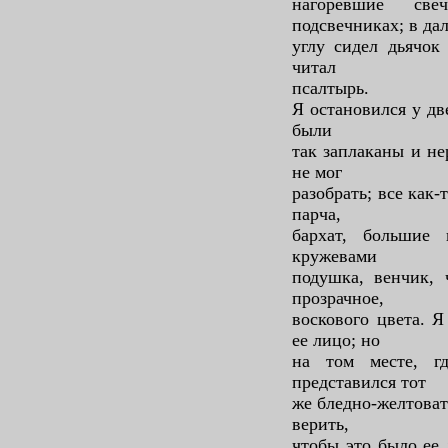
нагоревшие св
подсвечниках; в да
углу сидел дьячок
читал
псалтырь.
Я остановился у дв
были
так заплаканы и не
не мог
разобрать; все как-
парча,
бархат, большие 
кружевами
подушка, венчик, 
прозрачное,
воскового цвета. Я
ее лицо; но
на том месте, г
представился тот
же бледно-желтоват
верить,
чтобы это было ее 