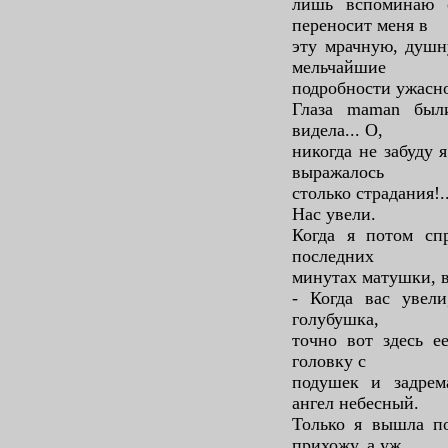
лишь вспоминаю 
переносит меня в
эту мрачную, душн
мельчайшие
подробности ужасн
Глаза maman был
видела... О,
никогда не забуду 
выражалось
столько страдания!.
Нас увели.
Когда я потом с
последних
минутах матушки, в
- Когда вас увели
голубушка,
точно вот здесь е
головку с
подушек и задрема
ангел небесный.
Только я вышла по
прихожу, а уж