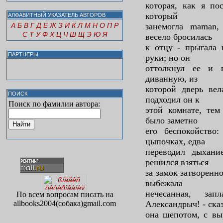
которая, как я по
который
АЛФАВИТНЫЙ УКАЗАТЕЛЬ АВТОРОВ
А
Б
В
Г
Д
Е
Ж
З
И
К
Л
М
Н
О
П
Р
занемогла maman,
С
Т
У
Ф
Х
Ц
Ч
Ш
Щ
Э
Ю
Я
весело бросилась
к отцу - прыгала н
ПАРТНЕРЫ
руки; но он
оттолкнул ее и 
диванную, из
которой дверь ве
ПОИСК
подходил он к
Поиск по фамилии автора:
этой комнате, тем
было заметно
его беспокойство
цыпочках, едва
переводил дыхани
решился взяться
за замок затворенн
выбежала
нечесанная, за
По всем вопросам писать на
allbooks2004(собака)gmail.com
Александрыч! - ска
она шепотом, с вы