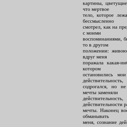
картины, цветущие
что мертвое
тело, которое леж
бессмысленно
смотрел, как на пр
с моими
воспоминаниями, бы
то в другом
положении: живою
вдруг меня
поражала какая-ни
котором
остановились мо
действительность,
содрогался, но не
мечты заменяли
действительн
действительности 
мечты. Наконец во
обманывать
меня, сознание дей