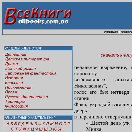
главная
новос
|
РАЗДЕЛЫ БИБЛИОТЕКИ
Детектив
скачать книг
Детская литература
Драма
печальное выражение, 
Женский роман
спросил у
Зарубежная фантастика
История
выбежавшего, запыха
Классика
Николаевна?",
Приключения
голос его был нетверд
Проза
Русская фантастика
старик
Триллеры
Фока, украдкой взглянув
Философия
дверь
в переднюю, отвернувши
АЛФАВИТНЫЙ УКАЗАТЕЛЬ КНИГ
- Шестой день уж 
А
Б
В
Г
Д
Е
Ж
З
И
К
Л
М
Н
О
П
Р
Милка,
С
Т
У
Ф
Х
Ц
Ч
Ш
Щ
Э
Ю
Я
...