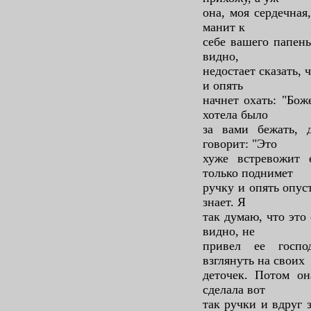
она, моя сердечная
манит к
себе вашего папень
видно,
недостает сказать, 
и опять
начнет охать: "Бож
хотела было
за вами бежать, 
говорит: "Это
хуже встревожит 
только поднимет
ручку и опять опуст
знает. Я
так думаю, что это 
видно, не
привел ее госпо
взглянуть на своих
деточек. Потом он
сделала вот
так ручки и вдруг 