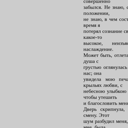
совершенно
забылся. Не знаю, 
положении,
не знаю, в чем сос
время я
потерял сознание с
какое-то
высокое, неизъ
наслаждение.
Может быть, отлета
душа с
грустью оглянулась
нас; она
увидела мою печ
крыльях любви, с
небесною улыбкою 
чтобы утешить
и благословить мен
Дверь скрипнула,
смену. Этот
шум разбудил меня,
мне, была