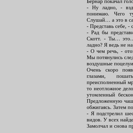
Бернар покачал гол
- Ну ладно, - взд
понимаю. Чего т
Слушай… а это в с
- Представь себе, - 
- Рад бы представи
Скотт. - Ты… это…
ладно? Я ведь не н
- О чем речь, - от
Мы потянулись сле
воздушные поцелуи
Очень скоро поя
глазами, пош
преисполненный мр
то неотложное дело
утомленный бескон
Предложенную чашк
обжигаясь. Затем п
- Я подстрелил ше
видов. У всех найде
Замолчал и снова п