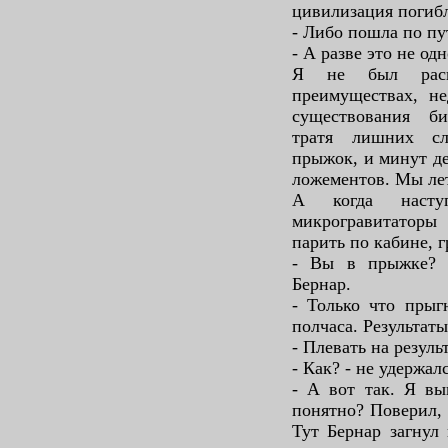
цивилизация погибл
- Либо пошла по пу
- А разве это не одн
Я не был рас
преимуществах, не
существования б
тратя лишних сл
прыжок, и минут де
ложементов. Мы лет
А когда насту
микрогравитаторы
парить по кабине, г
- Вы в прыжке? -
Бернар.
- Только что прыгн
полчаса. Результат
- Плевать на резуль
- Как? - не удержал
- А вот так. Я вы
понятно? Поверил, 
Тут Бернар загнул 