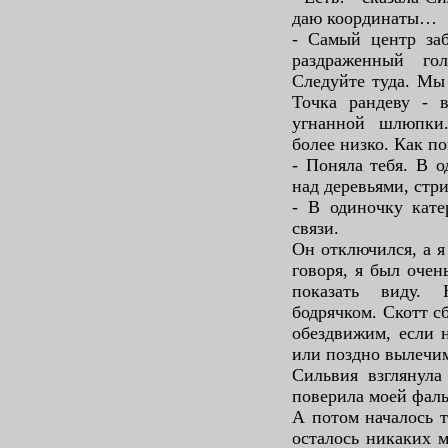
даю координаты…
- Самый центр заб
раздраженный го
Следуйте туда. Мы
Точка рандеву - 
угнанной шлюпки
более низко. Как п
- Поняла тебя. В о
над деревьями, стр
- В одиночку кате
связи.
Он отключился, а я
говоря, я был очен
показать виду. 
бодрячком. Скотт с
обездвижим, если 
или поздно вылечим
Сильвия взглянула
поверила моей фаль
А потом началось т
осталось никаких м