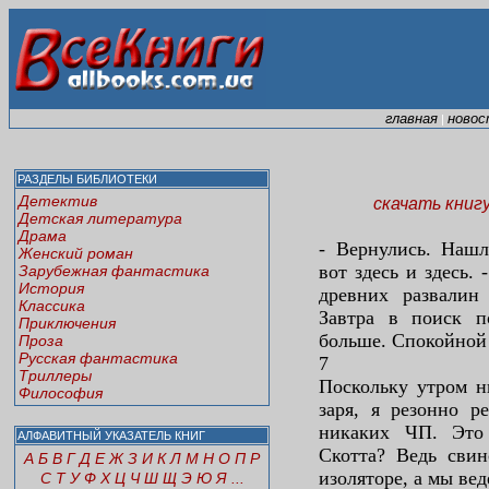
главная
новос
|
РАЗДЕЛЫ БИБЛИОТЕКИ
Детектив
скачать книг
Детская литература
Драма
- Вернулись. Нашл
Женский роман
вот здесь и здесь. 
Зарубежная фантастика
История
древних развалин
Классика
Завтра в поиск п
Приключения
больше. Спокойной
Проза
Русская фантастика
7
Триллеры
Поскольку утром н
Философия
заря, я резонно р
никаких ЧП. Это
АЛФАВИТНЫЙ УКАЗАТЕЛЬ КНИГ
Скотта? Ведь свин
А
Б
В
Г
Д
Е
Ж
З
И
К
Л
М
Н
О
П
Р
изоляторе, а мы вед
С
Т
У
Ф
Х
Ц
Ч
Ш
Щ
Э
Ю
Я
...