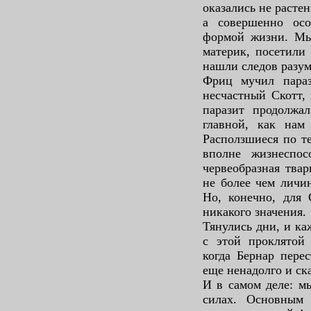
оказались не расте
а совершенно ос
формой жизни. Мы
материк, посетили
нашли следов разу
Фриц мучил параз
несчастный Скотт, 
паразит продолжал
главной, как нам 
Расползшиеся по те
вполне жизнеспо
червеобразная твар
не более чем личин
Но, конечно, для 
никакого значения.
Тянулись дни, и ка
с этой проклятой 
когда Бернар перес
еще ненадолго и ска
И в самом деле: м
силах. Основным 