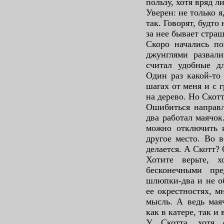
пользу, хотя вряд л
Уверен: не только 
так. Говорят, будто
за нее бывает стра
Скоро начались по
джунглями развали
считал удобные д
Один раз какой-то
шагах от меня и с 
на дерево. Но Скот
Ошибиться направл
два работал маячок
можно отключить 
другое место. Во в
делается. А Скотт
Хотите верьте, 
бесконечными пре
шлюпки-два и не о
ее окрестностях, м
мысль. А ведь мая
как в катере, так и
У Скотта, хотя 