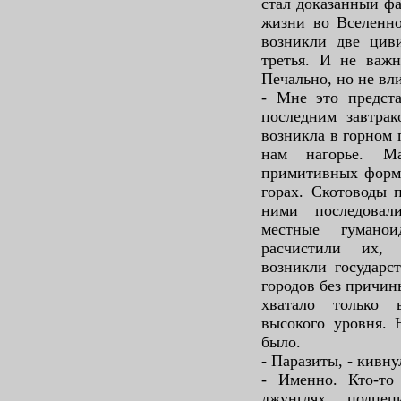
стал доказанный ф
жизни во Вселенно
возникли две цив
третья. И не важн
Печально, но не вл
- Мне это предста
последним завтрак
возникла в горном 
нам нагорье. М
примитивных форм,
горах. Скотоводы п
ними последовал
местные гумано
расчистили их, 
возникли государс
городов без причин
хватало только 
высокого уровня. 
было.
- Паразиты, - кивн
- Именно. Кто-то 
джунглях, подце