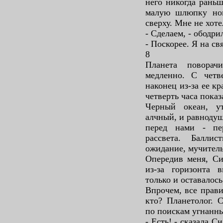
него никогда раньш
малую шлюпку ном
сверху. Мне не хот
- Сделаем, - ободрил
- Поскорее. Я на св
8
Планета поворач
медленно. С четв
наконец из-за ее к
четверть часа пока
Черный океан, у
алчный, и равноду
перед нами - пе
рассвета. Баллис
ожидание, мучитель
Опередив меня, Си
из-за горизонта 
только и оставалось
Впрочем, все прави
кто? Планетолог. 
по поискам угнанн
- Есть! - сказала 