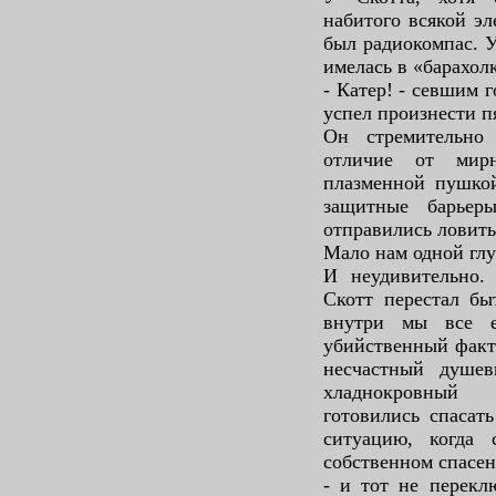
набитого всякой эл
был радиокомпас. У
имелась в «барахол
- Катер! - севшим 
успел произнести п
Он стремительно
отличие от мир
плазменной пушко
защитные барьер
отправились ловить
Мало нам одной глу
И неудивительно
Скотт перестал бы
внутри мы все 
убийственный факт:
несчастный душев
хладнокровный 
готовились спасат
ситуацию, когда
собственном спасен
- и тот не перекл