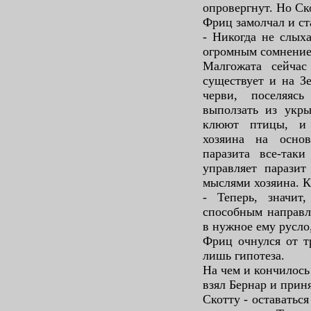
опровергнут. Но Ск
Фриц замолчал и ста
- Никогда не слыха
огромным сомнение
Малгожата сейчас
существует и на З
черви, поселяяс
выползать из укр
клюют птицы, и 
хозяина на основ
паразита все-так
управляет паразит
мыслями хозяина. 
- Теперь, значит
способным направл
в нужное ему русло,
Фриц очнулся от т
лишь гипотеза.
На чем и кончилось
взял Бернар и прин
Скотту - оставатьс