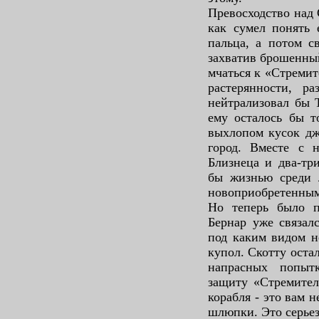
Превосходство над 
как сумел понять 
пальца, а потом с
захватив брошенный
мчаться к «Стремит
растерянности, ра
нейтрализовал бы 
ему осталось бы т
выхлопом кусок д
город. Вместе с 
Близнеца и два-тр
бы жизнью среди л
новоприобретенным
Но теперь было п
Бернар уже связал
под каким видом н
купол. Скотту оста
напрасных попыт
защиту «Стремител
корабля - это вам 
шлюпки. Это серьез