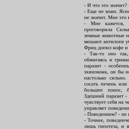
- И что это значит?
- Еще не знаю. Ясн
не значит. Мне это 
- Мне кажется, 
проговорила Силь
земные животные но
мешают антилопе уб
Фриц допил кофе и 
- Так-то оно так,
обжигаясь и гримас
паразит - особенн
эхинококк, он бы 
настолько сильно.
сосать печень или
большее понос, 
Здешний паразит - 
чувствует себя на ч
управляет поведени
- Поведением? - не
- Точнее, поведенч
лишь гипотеза, и я