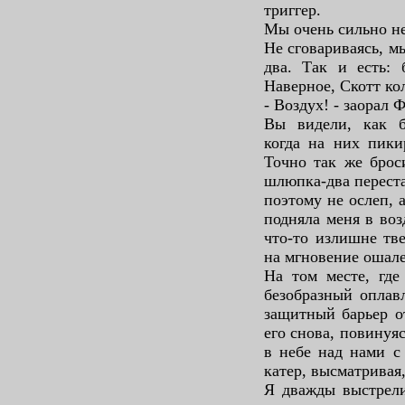
триггер.
Мы очень сильно н
Не сговариваясь, м
два. Так и есть: 
Наверное, Скотт ко
- Воздух! - заорал 
Вы видели, как б
когда на них пики
Точно так же брос
шлюпка-два переста
поэтому не ослеп, 
подняла меня в воз
что-то излишне тве
на мгновение ошале
На том месте, где
безобразный оплав
защитный барьер о
его снова, повинуя
в небе над нами с
катер, высматрива
Я дважды выстрели