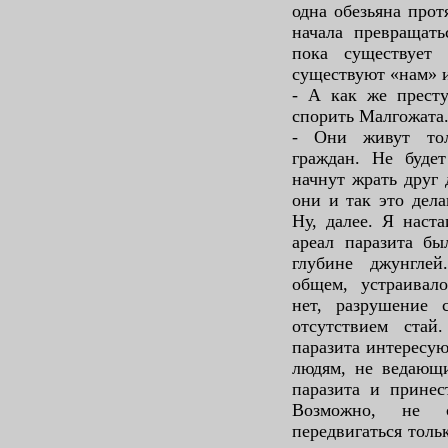
одна обезьяна прот
начала превращать
пока существует
существуют «нам» 
- А как же престу
спорить Малгожата
- Они живут тол
граждан. Не буде
начнут жрать друг 
они и так это дел
Ну, далее. Я наст
ареал паразита бы
глубине джунгле
общем, устраивал
нет, разрушение 
отсутствием стай
паразита интересую
людям, не ведающи
паразита и принес
Возможно, не с
передвигаться толь