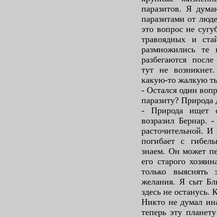
паразитов. Я дума
паразитами от люде
это вопрос не сугу
травоядных и ст
размножились те 
разбегаются после
тут не возникнет
какую-то жалкую т
- Остался один вопр
паразиту? Природа 
- Природа ищет 
возразил Бернар. 
расточительной. И 
погибает с гибел
знаем. Он может п
его старого хозяин
только выяснять
желания. Я сыт Бл
здесь не останусь. 
Никто не думал ина
теперь эту планету