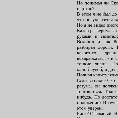
Но понимал ли Ско
партию?
В этом я не был до
что он ухватится 
Но я не видел иног
Катер развернулся 
руками и заметалс
Вскочил и как б
разбирая дороги.
какого-то древ
вскарабкаться - и 
тонкие лианы. По
одной рукой, а дру
Полная капитуляци
Если в голове Скот
разума, он долже
торговаться. Тольк
нибудь. Но достат
положение? В течен
этом уверен.
Риск? Огромный. Но