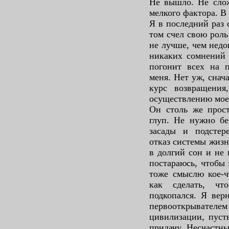
Не вышло. Не слож
мелкого фактора. В
Я в последний раз 
том счел свою роль
не лучше, чем недо
никаких сомнений 
погонит всех на п
меня. Нет уж, снач
курс возвращени
осуществлению мое
Он столь же прост
глуп. Не нужно бе
засады и подстер
отказ системы жизн
в долгий сон и не 
постараюсь, чтобы 
тоже смыслю кое-ч
как сделать, ч
подкопался. Я вер
первооткрывател
цивилизации, пуст
придачу. Несчастны