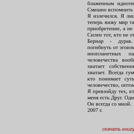
блаженным идиоти
Смешно вспомнить 
Я излечился. Я ли
теперь вижу мир та
приобретение, а не
Силен тот, кто не 
Бернар - дурак.
погибнуть от эгоиз
инопланетных п
человечества воо
хватает собстве
хватает. Всегда гу
кто понимает сут
человечество, оптом
Я превзойду тех, к
меня есть Друг. Оди
Он всегда со мной.
2007 г.
скачать книг