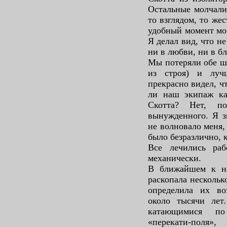
Остальные молчали
то взглядом, то же
удобный момент мог
Я делал вид, что н
ни в любви, ни в б
Мы потеряли обе ш
из строя) и луч
прекрасно видел, ч
ли наш экипаж ка
Скотта? Нет, по
вынужденного. Я з
не волновало меня,
было безразлично, к
Все лечились раб
механически.
В ближайшем к на
раскопала нескольк
определила их во
около тысячи лет.
катающимися по
«перекати-поля»