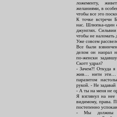
ложементу, жив
желаниями, в особ
чтобы все это поск
К точке встречи 
нас. Шлюпка-один 
джунглях. Сильвии
чтобы не наломать 
Уже совсем рассвел
Все были взвинчен
делом он наорал н
по-женски задавшу
Скотт удрал?
- Зачем?! Откуда я
жив… нити эти… 
паразитом настол
рукой. - Не задава
- А ты на меня не о
Я взглянул на нее 
видимому, права. П
постепенно успокаи
- Мы должны п