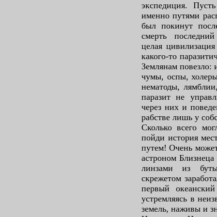
экспедиция. Пусть
именно путями расп
был покинут посл
смерть последни
целая цивилизация
какого-то паразити
Землянам повезло: 
чумы, оспы, холер
нематоды, лямблии
паразит не управ
через них и повед
рабстве лишь у со
Сколько всего мог
пойди история мес
путем! Очень может
астроном Близнеца 
линзами из буты
скрежетом заработ
первый океанский
устремляясь в неи
земель, наживы и 