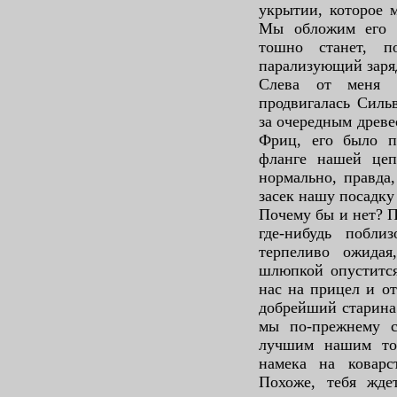
укрытии, которое 
Мы обложим его т
тошно станет, п
парализующий заря
Слева от меня 
продвигалась Силь
за очередным древе
Фриц, его было п
фланге нашей цеп
нормально, правда
засек нашу посадку 
Почему бы и нет? П
где-нибудь побли
терпеливо ожида
шлюпкой опустится
нас на прицел и от
добрейший старина
мы по-прежнему с
лучшим нашим то
намека на коварс
Похоже, тебя жде