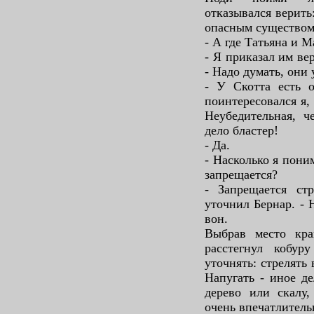
отказывался верить
опасным существом.
- А где Татьяна и М
- Я приказал им вер
- Надо думать, они 
- У Скотта есть 
поинтересовался я,
Неубедительная, ч
дело бластер!
- Да.
- Насколько я пони
запрещается?
- Запрещается ст
уточнил Бернар. - 
вон.
Выбрав место кра
расстегнул кобур
уточнять: стрелять
Напугать - иное де
дерево или скалу,
очень впечатлитель