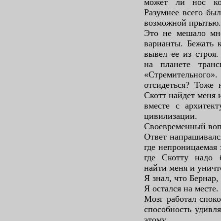
может ли нос ко
Разумнее всего был
возможной прытью.
Это не мешало мне
варианты. Бежать 
вывел ее из строя
на планете транс
«Стремительног
отсидеться? Тоже 
Скотт найдет меня 
вместе с архитек
цивилизации.
Своевременный вопр
Ответ напрашивался
где непроницаемая 
где Скотту надо б
найти меня и уничт
Я знал, что Бернар,
Я остался на месте.
Мозг работал споко
способность удивля
этому.