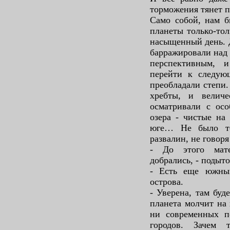
торможения тянет п
Само собой, нам б
планеты только-тол
насыщенный день. Д
барражировали над
перспективным, 
перейти к следую
преобладали степи.
хребты, и велич
осматривали с осо
озера - чистые на
юге… Не было то
развалин, не говор
- До этого мат
добрались, - подыт
- Есть еще южны
острова.
- Уверена, там буд
планета молчит на
ни современных п
городов. Зачем 