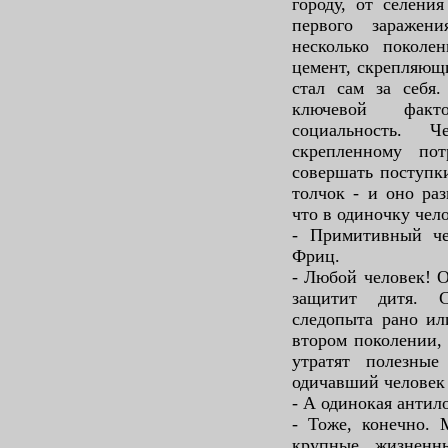
городу, от селени
первого заражен
несколько поколе
цемент, скрепляющ
стал сам за себя.
ключевой факт
социальность. Ч
скрепленному по
совершать поступки
толчок - и оно раз
что в одиночку чел
- Примитивный че
Фриц.
- Любой человек! О
защитит дитя. 
следопыта рано ил
втором поколении,
утратят полезны
одичавший человек
- А одинокая антил
- Тоже, конечно. 
крупные жизненн