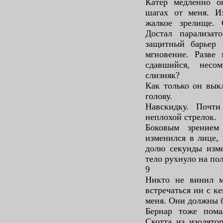
Катер медленно оп
шагах от меня. И
жалкое зрелище. 
Достал парализат
защитный барьер 
мгновение. Разве
сдавшийся, несо
слизняк?
Как только он вык
голову.
Навскидку. Почти
неплохой стрелок.
Боковым зрение
изменился в лице, 
долю секунды изме
тело рухнуло на по
9
Никто не винил м
встречаться ни с к
меня. Они должны б
Бернар тоже пома
Скотта из изолятор