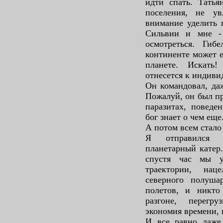
идти спать. Татья
поселения, не ув
внимание уделить 
Сильвии и мне - 
осмотреться. Ги
континенте может е
планете. Искать
отнесется к индиви
Он командовал, даж
Пожалуй, он был п
паразитах, поведе
бог знает о чем еще
А потом всем стало
Я отправился п
планетарный катер.
спустя час мы у
траектории, нац
северного полуша
полетов, и никто
разгоне, перег
экономия времени, 
И все равно даже 