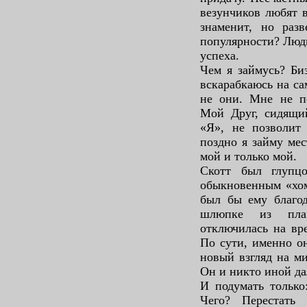
везунчиков любят в
знаменит, но разв
популярности? Люди
успеха.
Чем я займусь? Би
вскарабкаюсь на са
не они. Мне не п
Мой Друг, сидящий
«Я», не позволит
поздно я займу мес
мой и только мой.
Скотт был глупц
обыкновенным «хом
был бы ему благод
шлюпке из плаз
отключилась на вр
По сути, именно он
новый взгляд на м
Он и никто иной да
И подумать только
Чего? Перестать 