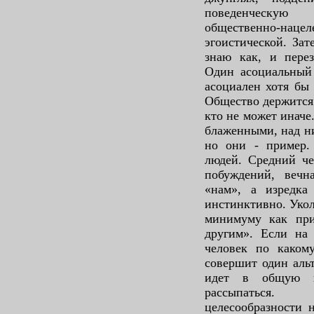
поведенческую
общественно-наце
эгоистической. Зат
знаю как, и перез
Один асоциальный 
асоциален хотя бы
Общество держится 
кто не может иначе
блаженными, над н
но они - пример.
людей. Средний че
побуждений, вечн
«нам», а изредка
инстинктивно. Укол
минимуму как пр
другим». Если на 
человек по каком
совершит один альт
идет в общую к
рассыпаться
целесообразности н