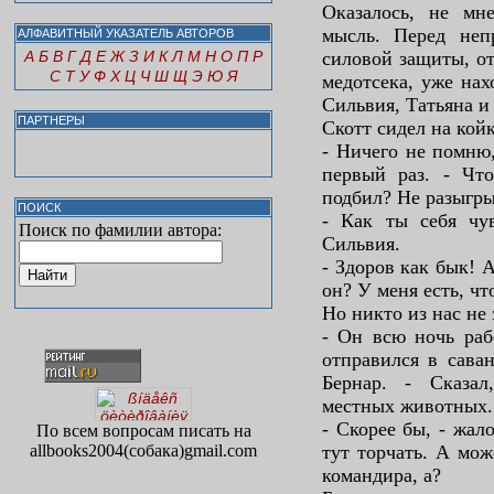
Оказалось, не мн
мысль. Перед неп
АЛФАВИТНЫЙ УКАЗАТЕЛЬ АВТОРОВ
А
Б
В
Г
Д
Е
Ж
З
И
К
Л
М
Н
О
П
Р
силовой защиты, от
С
Т
У
Ф
Х
Ц
Ч
Ш
Щ
Э
Ю
Я
медотсека, уже на
Сильвия, Татьяна и
ПАРТНЕРЫ
Скотт сидел на кой
- Ничего не помню,
первый раз. - Что
подбил? Не разыгры
ПОИСК
- Как ты себя чув
Поиск по фамилии автора:
Сильвия.
- Здоров как бык! 
он? У меня есть, чт
Но никто из нас не 
- Он всю ночь раб
отправился в саван
Бернар. - Сказал
местных животных. 
- Скорее бы, - жал
По всем вопросам писать на
allbooks2004(собака)gmail.com
тут торчать. А мо
командира, а?