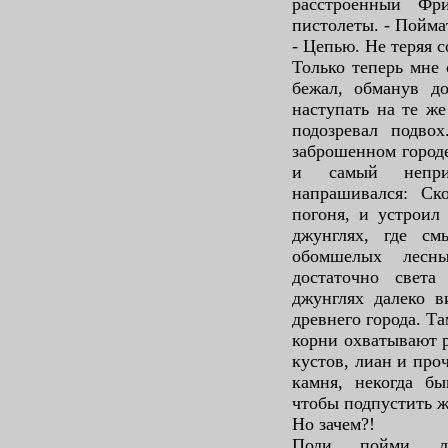
расстроенный Фр
пистолеты. - Пойма
- Цепью. Не теряя с
Только теперь мне 
бежал, обманув до
наступать на те же
подозревал подво
заброшенном городе
и самый непри
напрашивался: Ск
погоня, и устроил 
джунглях, где с
обомшелых лесн
достаточно света
джунглях далеко в
древнего города. Т
корни охватывают 
кустов, лиан и про
камня, некогда бы
чтобы подпустить ж
Но зачем?!
Поди пойми ло