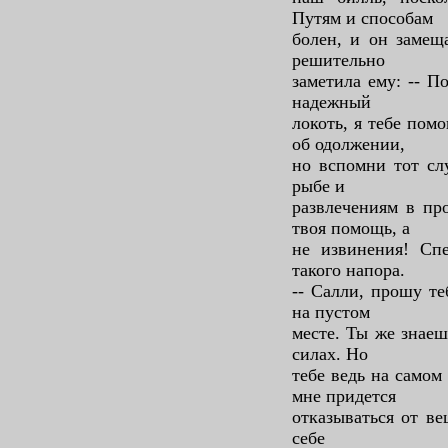
Путям и способам
болен, и он замещ
решительно
заметила ему: -- П
надежный
локоть, я тебе пом
об одолжении,
но вспомни тот сл
рыбе и
развлечениям в пр
твоя помощь, а
не извинения! Спе
такого напора.
-- Салли, прошу те
на пустом
месте. Ты же знаеш
силах. Но
тебе ведь на самом
мне придется
отказываться от ве
себе