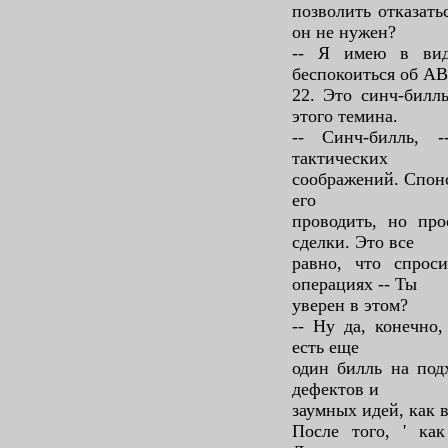
позволить отказать
он не нужен?
-- Я имею в вид
беспокоиться об АВ
22. Это синч-билл
этого темина.
-- Синч-билль, 
тактических
соображений. Спонс
его
проводить, но про
сделки. Это все
равно, что спроси
операциях -- Ты
уверен в этом?
-- Ну да, конечно
есть еще
один билль на подх
дефектов и
заумных идей, как в
После того, ' к