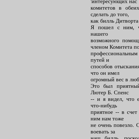
'интересующих нас
комитетов в обеи
сделать до того,
как билль Дитворта
Я пошел с ним, ч
нашего
возможного помощ
членом Комитета п
профессиональным 
путей и
способов отыскания
что он имел
огромный вес в люб
Это был приятны
Лютер Б. Спенс
-- и я видел, что 
что-нибудь
приятное -- в счет
ним нам тоже
не очень повезло. 
воевать за
наш билль, поско