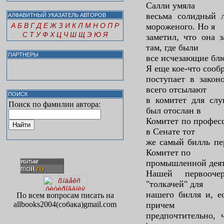
Салли умяла
весьма солидный 
АЛФАВИТНЫЙ УКАЗАТЕЛЬ АВТОРОВ
А
Б
В
Г
Д
Е
Ж
З
И
К
Л
М
Н
О
П
Р
мороженого. Но я
С
Т
У
Ф
Х
Ц
Ч
Ш
Щ
Э
Ю
Я
заметил, что она 
там, где были
ПАРТНЕРЫ
все исчезающие блю
Я еще кое-что сообр
поступает в закон
всего отсылают
ПОИСК
в комитет для слу
Поиск по фамилии автора:
был отослан в
Комитет по професс
в Сенате тот
же самый билль пе
Комитет по
промышленной деят
Нашей первооче
"толкачей" для
нашего билля и, ес
По всем вопросам писать на
allbooks2004(собака)gmail.com
причем
предпочтительно,