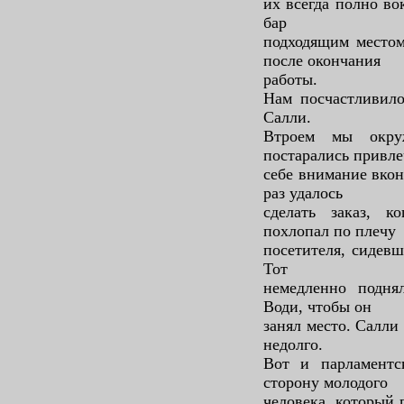
их всегда полно во
бар
подходящим местом
после окончания
работы.
Нам посчастливило
Салли.
Втроем мы окру
постарались привле
себе внимание вкон
раз удалось
сделать заказ, к
похлопал по плечу
посетителя, сидевш
Тот
немедленно подня
Води, чтобы он
занял место. Салли
недолго.
Вот и парламентс
сторону молодого
человека, который 