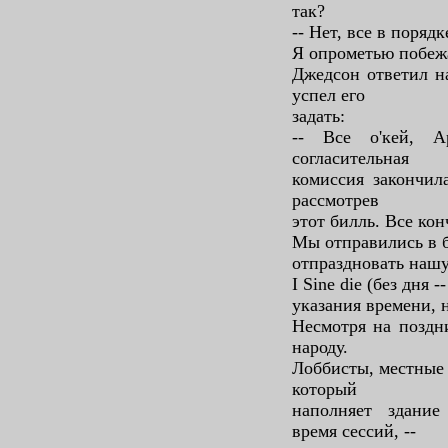
так?
-- Нет, все в поряд
Я опрометью побежа
Джедсон ответил н
успел его
задать:
-- Все о'кей, А
согласительная
комиссия закончила
рассмотрев
этот билль. Все ко
Мы отправились в б
отпраздновать нашу
I Sine die (без дня -
указания времени, 
Несмотря на поздн
народу.
Лоббисты, местные 
который
наполняет здание
время сессий, --