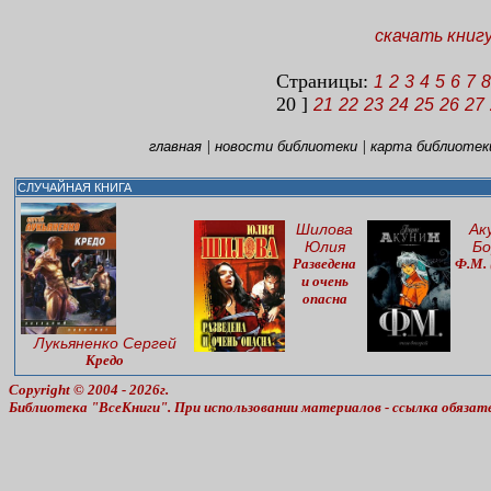
скачать книг
Страницы:
1
2
3
4
5
6
7
8
20 ]
21
22
23
24
25
26
27
|
|
главная
новости библиотеки
карта библиотек
СЛУЧАЙНАЯ КНИГА
Шилова
Ак
Юлия
Бо
Разведена
Ф.М. 
и очень
опасна
Лукьяненко Сергей
Кредо
Copyright © 2004 - 2026г.
Библиотека "ВсеКниги". При использовании материалов - ссылка обязат