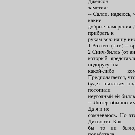
Джедсон
заметил:
-- Салли, надеюсь, 
какие
добрые намерения Д
прибрать к
рукам всю нашу инд
1 Pro tern (лат.) -- 
2 Синч-билль (от анг
который яредставл
подпругу" на
какой-либо к
Предполагается, чт
будет пытаться по
потопили
неугодный ей билль
-- Лютер обычно и
Да я и не
сомневаюсь. Но эт
Дитворта. Как
бы то ни было,
поработала.