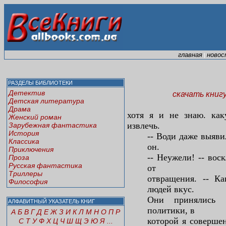
главная
новос
|
РАЗДЕЛЫ БИБЛИОТЕКИ
Детектив
скачать книг
Детская литература
Драма
хотя я и не знаю. ка
Женский роман
извлечь.
Зарубежная фантастика
История
-- Води даже выяви
Классика
он.
Приключения
-- Неужели! -- во
Проза
Русская фантастика
от
Триллеры
отвращения. -- К
Философия
людей вкус.
Они принялись о
АЛФАВИТНЫЙ УКАЗАТЕЛЬ КНИГ
политики, в
А
Б
В
Г
Д
Е
Ж
З
И
К
Л
М
Н
О
П
Р
которой я соверше
С
Т
У
Ф
Х
Ц
Ч
Ш
Щ
Э
Ю
Я
...