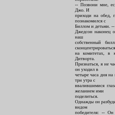
-- Позвони мне, е
Джо. И
приходи на обед, 
познакомился с
Биллом и детьми. --
Джедсон наконец о
наш
собственный бил
сконцентрироватьс
на комитетах, в 
Дитворта.
Признаться, я не ч
он уходил в
четыре часа дня на 
три утра с
ввалившимися глаз
желанием ими
поделиться.
Однажды он разбуди
видом
победителя: -- Он