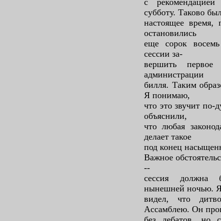
с рекомендацией
субботу. Таково бы
настоящее время, 
остановились
еще сорок восемь
сессии за-
вершить первое
администрации
билля. Таким образ
Я понимаю,
что это звучит по-
объяснили,
что любая законод
делает такое
под конец насыщен
Важное обстоятельст
--
сессия должна б
нынешней ночью. 
видел, что дитв
Ассамблею. Он пр
без дебатов, но 