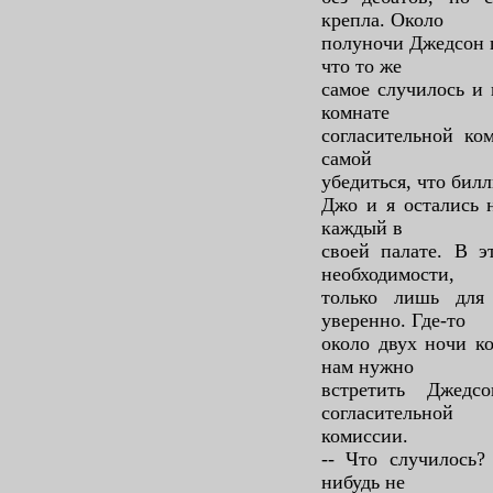
крепла. Около
полуночи Джедсон 
что то же
самое случилось и 
комнате
согласительной ко
самой
убедиться, что бил
Джо и я остались 
каждый в
своей палате. В э
необходимости,
только лишь для 
уверенно. Где-то
около двух ночи к
нам нужно
встретить Джед
согласительной
комиссии.
-- Что случилось? 
нибудь не