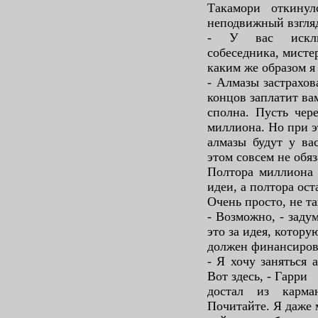
Такамори откину
неподвижный взгля
- У вас исключ
собеседника, мисте
каким же образом я
- Алмазы застрахов
концов заплатит ва
сполна. Пусть чер
миллиона. Но при 
алмазы будут у ва
этом совсем не обяз
Полтора миллиона 
идеи, а полтора ост
Очень просто, не та
- Возможно, - заду
это за идея, котору
должен финансиров
- Я хочу заняться 
Вот здесь, - Гарри
достал из карма
Почитайте. Я даже 