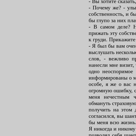
- Вы хотите сказать
- Почему же? - улы
собственность, и б
бы глупо за них пла
- В самом деле? Н
прижать эту собств
к груди. Прикажите
- Я был бы вам оче
выслушать несколь
слов, - вежливо п
нанесли мне визит,
одно неоспоримое
информированы о м
особе, я же о вас 
огромную ошибку, 
меня нечестным 
обмануть страхову
получить на этом 
согласился, вы ша
бы меня всю жизнь.
Я никогда и никому
позволял себя шант