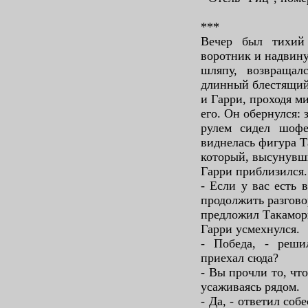
***
Вечер был тихий
воротник и надвину
шляпу, возвращал
длинный блестящий
и Гарри, проходя м
его. Он обернулся: 
рулем сидел шофе
виднелась фигура Т
который, высунувши
Гарри приблизился.
- Если у вас есть
продолжить разговор
предложил Такамори
Гарри усмехнулся.
- Победа, - реши
приехал сюда?
- Вы прочли то, что
усаживаясь рядом.
- Да, - ответил соб