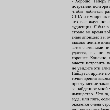
- Хорошо. Теперь 
потратили полтора 
чтобы добиться ра
США и импорт их в
это вас ждут поче
аудиенция. Я был в
стране во время во
знаю японцев: вы о
высоко цените вним
затея с алмазами не
удастся, вы не м
хорошее. Конечно, 
власти натравить н
не увидите эти алм
Найдутся другие по
точки зрения закон
преступление заклю
за найденное мной 
имущество. Что ж,
года, или пять, если
окажется очень стр
лет, через пять буде