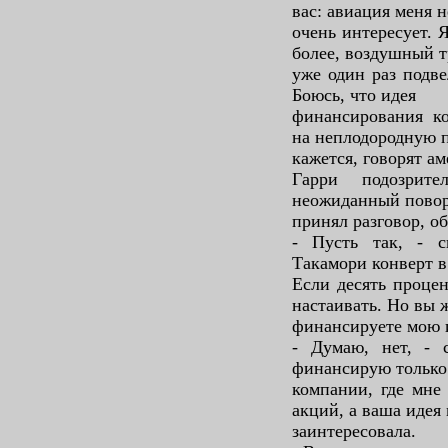
вас: авиация меня н
очень интересует. 
более, воздушный 
уже один раз подве
Боюсь, что идея
финансирования к
на неплодородную п
кажется, говорят а
Гарри подозрите
неожиданный повор
принял разговор, об
- Пусть так, - с
Такамори конверт в
Если десять процен
настаивать. Но вы 
финансируете мою и
- Думаю, нет, - 
финансирую только
компании, где мне
акций, а ваша идея
заинтересовала.