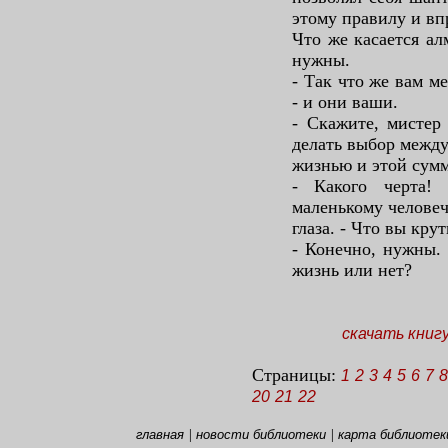
этому правилу и вп
Что же касается ал
нужны.
- Так что же вам м
- и они ваши.
- Скажите, мистер
делать выбор между
жизнью и этой сумм
- Какого черта!
маленькому человеч
глаза. - Что вы кр
- Конечно, нужны.
жизнь или нет?
скачать книг
Страницы:
1
2
3
4
5
6
7
8
20
21
22
|
|
главная
новости библиотеки
карта библиотек