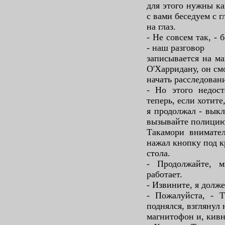
для этого нужны ка
с вами беседуем с г
на глаз.
- Не совсем так, -
- наш разговор
записывается на м
О'Харридану, он см
начать расследован
- Но этого недост
теперь, если хотите
я продолжал - выкл
вызывайте полицию
Такамори внимател
нажал кнопку под 
стола.
- Продолжайте, 
работает.
- Извините, я долже
- Пожалуйста, - 
поднялся, взглянул 
магнитофон и, кивн