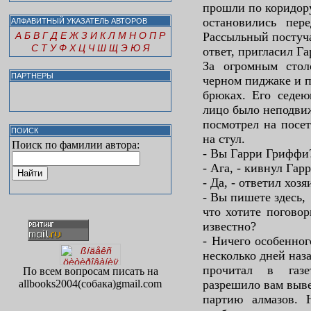
прошли по коридор
остановились пер
АЛФАВИТНЫЙ УКАЗАТЕЛЬ АВТОРОВ
А
Б
В
Г
Д
Е
Ж
З
И
К
Л
М
Н
О
П
Р
Рассыльный постуч
С
Т
У
Ф
Х
Ц
Ч
Ш
Щ
Э
Ю
Я
ответ, пригласил Га
За огромным стол
ПАРТНЕРЫ
черном пиджаке и 
брюках. Его седею
лицо было неподви
посмотрел на посет
ПОИСК
на стул.
Поиск по фамилии автора:
- Вы Гарри Гриффи
- Ага, - кивнул Гар
- Да, - ответил хоз
- Вы пишете здесь,
что хотите поговор
известно?
- Ничего особенног
несколько дней наза
прочитал в газ
По всем вопросам писать на
allbooks2004(собака)gmail.com
разрешило вам выв
партию алмазов. 