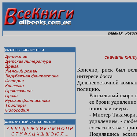
главная
новос
|
РАЗДЕЛЫ БИБЛИОТЕКИ
Детектив
скачать книг
Детская литература
Драма
Конечно, риск был вел
Женский роман
интересе босса
Зарубежная фантастика
История
Дальневосточной компан
Классика
полицию.
Приключения
Рассыльный скоро в
Проза
Русская фантастика
ее брови удивленно
Триллеры
поползли вверх.
Философия
- Мистер Такамори,
удивлением, - любе
АЛФАВИТНЫЙ УКАЗАТЕЛЬ КНИГ
согласился вас прин
А
Б
В
Г
Д
Е
Ж
З
И
К
Л
М
Н
О
П
Р
Поднявшись эскал
С
Т
У
Ф
Х
Ц
Ч
Ш
Щ
Э
Ю
Я
...