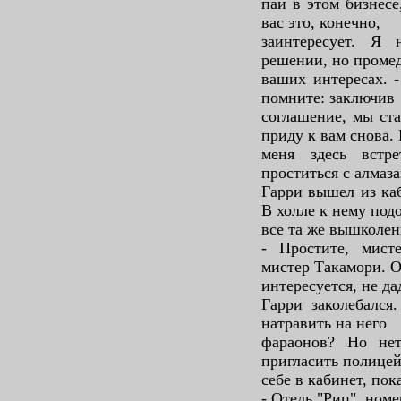
пай в этом бизнесе
вас это, конечно,
заинтересует. Я
решении, но промед
ваших интересах. -
помните: заключив
соглашение, мы ста
приду к вам снова.
меня здесь встр
проститься с алмаза
Гарри вышел из каб
В холле к нему под
все та же вышколен
- Простите, мист
мистер Такамори. 
интересуется, не да
Гарри заколебался
натравить на него
фараонов? Но не
пригласить полицей
себе в кабинет, пок
- Отель "Риц", номе