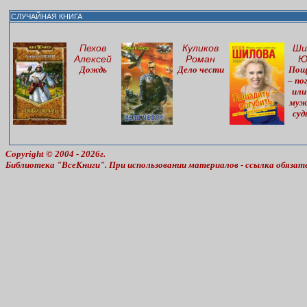
СЛУЧАЙНАЯ КНИГА
Пехов
Куликов
Ши
Алексей
Роман
Ю
Дождь
Дело чести
Пощ
– по
или
муж
суд
Copyright © 2004 - 2026г.
Библиотека "ВсеКниги". При использовании материалов - ссылка обязат