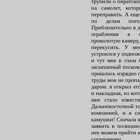
трубили о пиратск
на самолет, кот
переправить. А еще 
по делам поех
Приблизительно в д
ограбления я о
проколотую камеру,
перекусить. У м
устроился у подно
и тут мне в глаза
засыпанный песком
пришлось изрядно п
труды мои не проп
даром: я открыл ег
и накладная, из кот
мне стало извест
Дальневосточной т
компанией, и я со
камушки! Сначала я
заявить в полицию
нее можем прийти 
соглашению.