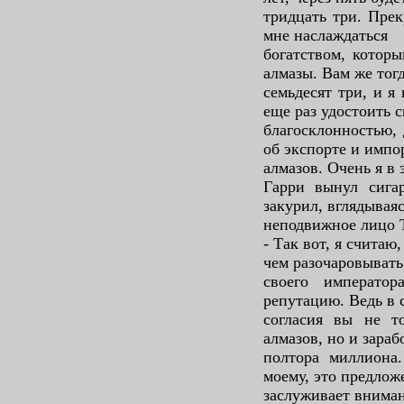
тридцать три. Пре
мне наслаждаться
богатством, которы
алмазы. Вам же тогд
семьдесят три, и я
еще раз удостоить 
благосклонностью, 
об экспорте и импо
алмазов. Очень я в
Гарри вынул сигар
закурил, вглядываяс
неподвижное лицо 
- Так вот, я считаю
чем разочаровывать
своего императо
репутацию. Ведь в 
согласия вы не то
алмазов, но и зараб
полтора миллиона.
моему, это предлож
заслуживает вниман