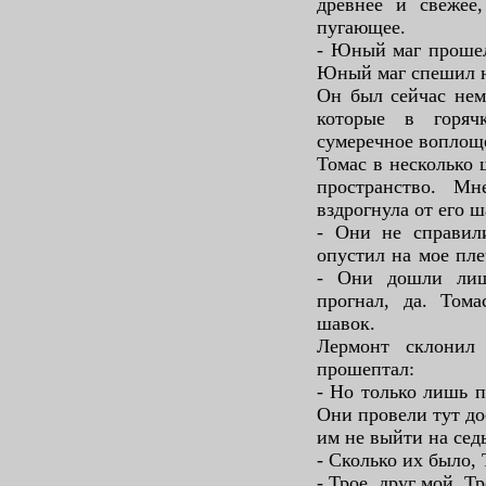
древнее и свежее,
пугающее.
- Юный маг прошел 
Юный маг спешил н
Он был сейчас нем
которые в горяч
сумеречное воплощ
Томас в несколько 
пространство. Мн
вздрогнула от его ш
- Они не справили
опустил на мое пле
- Они дошли лиш
прогнал, да. Тома
шавок.
Лермонт склонил
прошептал:
- Но только лишь п
Они провели тут до
им не выйти на сед
- Сколько их было,
- Трое, друг мой. Т