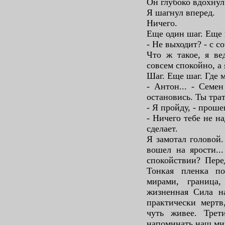
Он глубоко вдохнул 
Я шагнул вперед.
Ничего.
Еще один шаг. Еще 
- Не выходит? - с 
Что ж такое, я ве
совсем спокойно, а 
Шаг. Еще шаг. Где 
- Антон... - Семен
остановись. Ты тра
- Я пройду, - прошеп
- Ничего тебе не н
сделает.
Я замотал головой.
вошел на ярости..
спокойствии? Пере
Тонкая пленка по
мирами, граница,
жизненная Сила на
практически мертв
чуть живее. Трет
напоминать наш мир