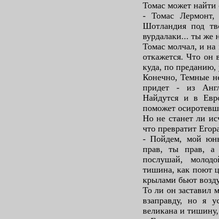
Томас может найти 
- Томас Лермонт,
Шотландия под тв
вурдалаки... ты же
Томас молчал, и на
откажется. Что он 
куда, по преданию,
Конечно, Темные н
придет - из Анг
Найдутся и в Евр
поможет осиротевш
Но не станет ли ис
что превратит Егора
- Пойдем, мой юны
прав, ты прав, а 
послушай, молод
тишина, как поют ц
крылами бьют возду
То ли он заставил 
взаправду, но я 
великана и тишину,