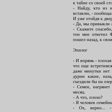
к тайне со своей ст
- Найду, кто из 
вставлю, - пообеща
И уже отойдя к две
- Да, мы привыкли 
- Скажите спасибо
тон мне ответил Ф
пошел назад, к сво
Эпилог
- И впрямь - плохая
что еще встретимся
даже минутки нет 
дурни какие, наза
съездили бы на озер
- Семен, нагрянет
месяц.
- А что, плохо?
- Я человек семейн
- Ох, верно... 