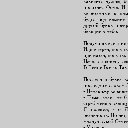
каким-то чужим, б
произнес Фома. И 
вырезанные в кам
будто под камнем
другой буквы превр
бьющие в небо.
Получишь все и ниче
Иди вперед, коль ты
иди назад, коль ты, 
Начало и конец, гла
В Венце Всего. Так
Последняя буква в
последним словом 
- Ненавижу караоке, 
- Томас знает не б
сгреб меня в охапку
Я полагал, что Л
реальность. Но нет
махнул рукой Семен
- Уходите!