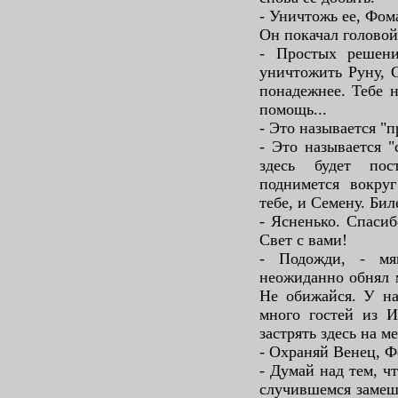
- Уничтожь ее, Фом
Он покачал головой
- Простых решени
уничтожить Руну, С
понадежнее. Тебе н
помощь...
- Это называется "п
- Это называется 
здесь будет по
поднимется вокруг
тебе, и Семену. Бил
- Ясненько. Спасиб
Свет с вами!
- Подожди, - мя
неожиданно обнял м
Не обижайся. У на
много гостей из 
застрять здесь на м
- Охраняй Венец, Фо
- Думай над тем, ч
случившемся замеша