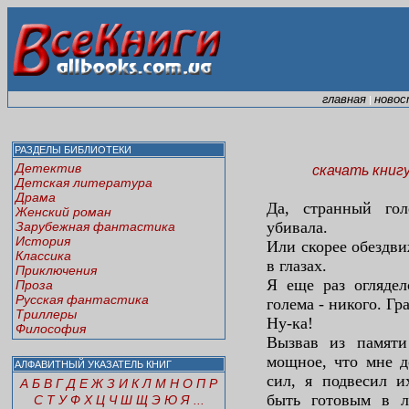
главная
новос
|
РАЗДЕЛЫ БИБЛИОТЕКИ
Детектив
скачать книг
Детская литература
Драма
Да, странный го
Женский роман
убивала.
Зарубежная фантастика
История
Или скорее обездви
Классика
в глазах.
Приключения
Я еще раз оглядел
Проза
Русская фантастика
голема - никого. Гр
Триллеры
Ну-ка!
Философия
Вызвав из памяти
мощное, что мне д
АЛФАВИТНЫЙ УКАЗАТЕЛЬ КНИГ
сил, я подвесил и
А
Б
В
Г
Д
Е
Ж
З
И
К
Л
М
Н
О
П
Р
быть готовым в л
С
Т
У
Ф
Х
Ц
Ч
Ш
Щ
Э
Ю
Я
...