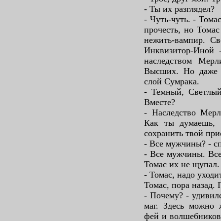
- Ты их разглядел?
- Чуть-чуть. - Тома
прочесть, но Томас
нежить-вампир. Св
Инквизитор-Иной -
наследством Мерл
Высших. Но даже
слой Сумрака.
- Темный, Светлый
Вместе?
- Наследство Мерл
Как ты думаешь, 
сохранить твой прие
- Все мужчины? - с
- Все мужчины. Вс
Томас их не щупал. 
- Томас, надо уходит
Томас, пора назад. 
- Почему? - удивил
маг. Здесь можно 
фей и волшебников.