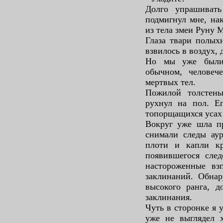
Долго упрашиват
подмигнул мне, на
из тела змеи Руну 
Глаза твари полых
взвилось в воздух,
Но мы уже были 
обычном, человеч
мертвых тел.
Пожилой толстен
рухнул на пол. Е
топорщащихся усах
Вокруг уже шла п
снимали следы аур
плоти и капли к
появившегося след
настороженные вз
заклинаний. Обна
высокого ранга, д
заклинания.
Чуть в сторонке я 
уже не выглядел 