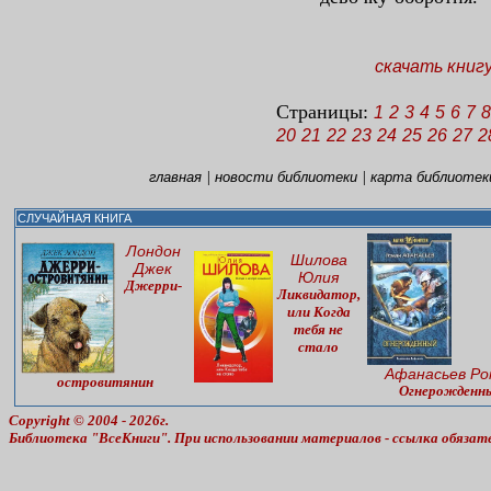
скачать книг
Страницы:
1
2
3
4
5
6
7
8
20
21
22
23
24
25
26
27
2
|
|
главная
новости библиотеки
карта библиотек
СЛУЧАЙНАЯ КНИГА
Лондон
Шилова
Джек
Юлия
Джерри-
Ликвидатор,
или Когда
тебя не
стало
Афанасьев Ро
островитянин
Огнерожденн
Copyright © 2004 - 2026г.
Библиотека "ВсеКниги". При использовании материалов - ссылка обязат