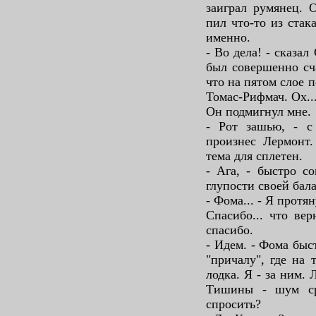
заиграл румянец. О
пил что-то из стак
именно.
- Во дела! - сказал
был совершенно сча
что на пятом слое 
Томас-Рифмач. Ох...
Он подмигнул мне.
- Рот зашью, - с
произнес Лермонт.
тема для сплетен.
- Ага, - быстро со
глупости своей бала
- Фома... - Я протян
Спасибо... что вер
спасибо.
- Идем. - Фома быс
"причалу", где на 
лодка. Я - за ним.
Тишины - шум ср
спросить?