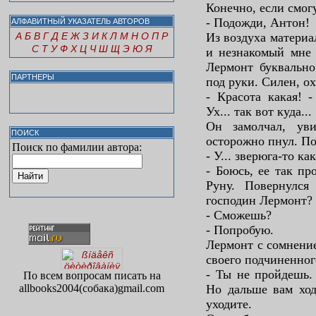
Конечно, если смогу
- Подожди, Антон!
АЛФАВИТНЫЙ УКАЗАТЕЛЬ АВТОРОВ
А
Б
В
Г
Д
Е
Ж
З
И
К
Л
М
Н
О
П
Р
Из воздуха материа
С
Т
У
Ф
Х
Ц
Ч
Ш
Щ
Э
Ю
Я
и незнакомый мне 
Лермонт буквально
ПАРТНЕРЫ
под руки. Силен, ох
- Красота какая! -
Ух... так вот куда...
Он замолчал, ув
ПОИСК
осторожно пнул. По
Поиск по фамилии автора:
- У... зверюга-то ка
- Боюсь, ее так пр
Руну. Повернулся
господин Лермонт?
- Сможешь?
- Попробую.
Лермонт с сомнение
своего подчиненного
- Ты не пройдешь. 
По всем вопросам писать на
allbooks2004(собака)gmail.com
Но дальше вам ход
уходите.