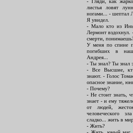
- Гляди, как жарк
листья ловят лун
ногами... - шептал 
Я увидел.
- Мало кто из Ины
Лермонт вздохнул. 
смерти, понимаешь?
У меня по спине 
погибших в наше
Андрея...
- Ты знал? Ты знал 
- Все Высшие, кт
знают. - Голос Том
опасное знание, юн
- Почему?
- Не стоит знать, 
знает - и ему тяже
от людей, жест
человеческого зл
сладко... жить в ми
- Жить?
- Жить, юный маг.