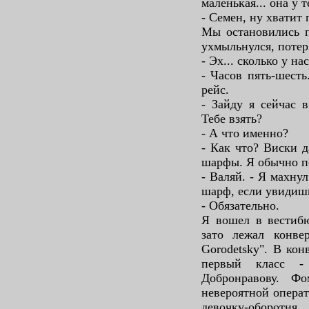
маленькая... она у 
- Семен, ну хватит
Мы остановились п
ухмыльнулся, потер
- Эх... сколько у на
- Часов пять-шесть
рейс.
- Зайду я сейчас 
Тебе взять?
- А что именно?
- Как что? Виски 
шарфы. Я обычно по
- Валяй. - Я махну
шарф, если увидишь
- Обязательно.
Я вошел в вестибю
зато лежал конве
Gorodetsky". В кон
первый класс 
Добронравову. Ф
невероятной операт
девочку-оборотня.