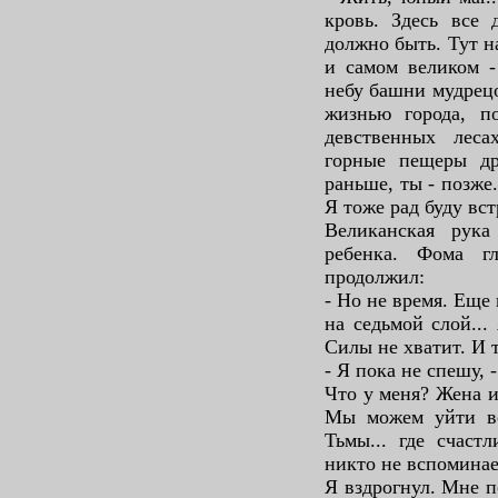
кровь. Здесь все 
должно быть. Тут н
и самом великом -
небу башни мудрец
жизнью города, п
девственных лес
горные пещеры др
раньше, ты - позже.
Я тоже рад буду вст
Великанская рука
ребенка. Фома г
продолжил:
- Но не время. Еще
на седьмой слой...
Силы не хватит. И 
- Я пока не спешу, -
Что у меня? Жена 
Мы можем уйти вс
Тьмы... где счаст
никто не вспоминае
Я вздрогнул. Мне п