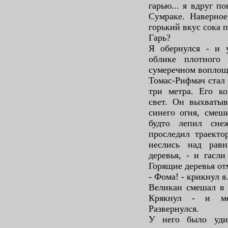
гарью... я вдруг п
Сумраке. Наверное
горький вкус сока п
Гарь?
Я обернулся - и 
облике плотного
сумеречном воплощ
Томас-Рифмач стал
три метра. Его к
свет. Он выхватыв
синего огня, смеш
будто лепил сне
проследил траект
неслись над рав
деревья, - и гасл
Горящие деревья от
- Фома! - крикнул я
Великан смешал в 
Крякнул - и ме
Развернулся.
У него было уди