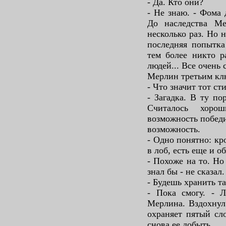
- Да. Кто они?
- Не знаю. - Фома 
До наследства Ме
несколько раз. Но 
последняя попытка
тем более никто р
людей... Все очень 
Мерлин третьим клю
- Что значит тот ст
- Загадка. В ту по
Считалось хоро
возможность победи
возможность.
- Одно понятно: кр
в лоб, есть еще и об
- Похоже на то. Но 
знал бы - не сказал.
- Будешь хранить т
- Пока смогу. - 
Мерлина. Вздохнул
охраняет пятый сло
снова ее добыть.