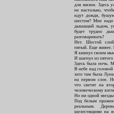
для жизни. Здесь у
не настолько, чтоб
идут дожди, бушую
шестом? Мне надо 
дышащий льдом, у
будет трудно ды
разговаривать?
Нет. Шестой слой
пятый. Еще живее. 
Я кивнул своим мы
И шагнул из пятого
Здесь была ночь. М
В небе над головой
зато там была Луна
на первом слое. Н
что светят на вто
человеческому взгл
Но ни одной звезды
Под белым прожек
реальным. Дере
шелестящими на ве