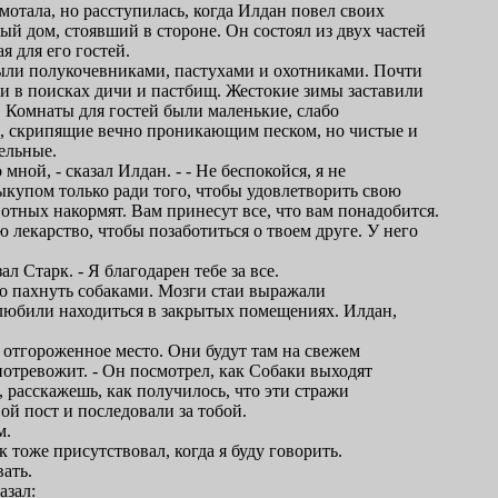
мотала, но расступилась, когда Илдан повел своих
ый дом, стоявший в стороне. Он состоял из двух частей
ая для его гостей.
ли полукочевниками, пастухами и охотниками. Почти
ли в поисках дичи и пастбищ. Жестокие зимы заставили
. Комнаты для гостей были маленькие, слабо
, скрипящие вечно проникающим песком, но чистые и
ельные.
 мной, - сказал Илдан. - - Не беспокойся, я не
купом только ради того, чтобы удовлетворить свою
отных накормят. Вам принесут все, что вам понадобится.
 лекарство, чтобы позаботиться о твоем друге. У него
зал Старк. - Я благодарен тебе за все.
но пахнуть собаками. Мозги стаи выражали
 любили находиться в закрытых помещениях. Илдан,
ь отгороженное место. Они будут там на свежем
потревожит. - Он посмотрел, как Собаки выходят
о, расскажешь, как получилось, что эти стражи
й пост и последовали за тобой.
м.
к тоже присутствовал, когда я буду говорить.
вать.
азал: