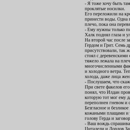
- Я тоже хочу быть т
проклятые носилки.
Его переложили на кр
принести воды. Одна п
плечо, пока она перев
- Ему нужны только пи
Халк поднял глаза и у
На второй час после з
Гердом и Грит. Семь д
присутствовали, так ж
стоял с деревенскими
тяжело лежала на пле
многочисленными факе
и холодного ветра. Т
холода, даже лица же
- Послушаем, что скаж
При свете факелов ег
понял, что Илдан про
которую тот мог ему д
переполнен гневом и 
Безгласное и безликое
кожаными плащами и т
голову Герда и загово
- Ваш вождь спрашивал
Цитадели и Лордов За