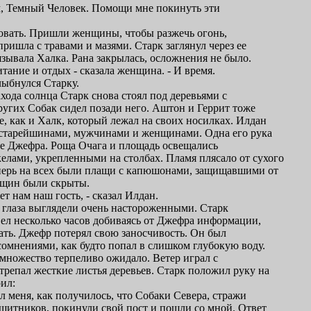
ам, Темный Человек. Помощи мне покинуть эти
овать. Пришли женщины, чтобы разжечь огонь,
ришла с травами и мазями. Старк заглянул через ее
язывала Халка. Рана закрылась, осложнения не было.
тание и отдых - сказала женщина. - И время.
лыбнулся Старку.
ахода солнца Старк снова стоял под деревьями с
ругих Собак сидел позади него. Аштон и Геррит тоже
е, как и Халк, который лежал на своих носилках. Илдан
 старейшинами, мужчинами и женщинами. Одна его рука
че Джефра. Роща Очага и площадь освещались
лами, укрепленными на столбах. Пламя плясало от сухого
еперь на всех были плащи с капюшонами, защищавшими от
нщин были скрыты.
ет нам наш гость, - сказал Илдан.
о глаза выглядели очень настороженными. Старк
вел несколько часов добиваясь от Джефра информации,
ать. Джефр потерял свою заносчивость. Он был
сомнениями, как будто попал в слишком глубокую воду.
 множество терпеливо ожидало. Ветер играл с
репал жесткие листья деревьев. Старк положил руку на
рил:
 меня, как получилось, что Собаки Севера, стражи
щитников, покинули свой пост и пошли со мной. Ответ