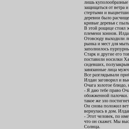
лишь куполообразные 
защищаться от ветра 
стертыми и выцветшим
деревни было расчищен
кривые деревья с пыл
В этой рощице стоял 
племени хоннов. Илда
Отовсюду выходили люд
рынка и мест для мыт
заполнилось пурпурн
Старк и другие его т
поставили носилки Ха
сидевших, полузакрыв
завязанные лица мужч
Все разглядывали пр
Илдан заговорил и вы
Очага золотое блюдо, 
- Я даю тебе право Оча
обожженной палочки. -
такое же зло постигнет
Он снова положил вет
вернулась в дом. Илда
- Этот человек, по им
что он скажет. Мы выс
Солнца.