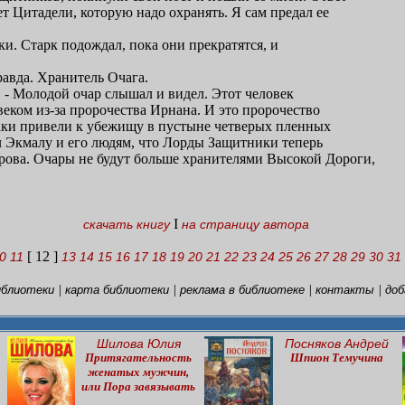
ет Цитадели, которую надо охранять. Я сам предал ее
ки. Старк подождал, пока они прекратятся, и
правда. Хранитель Очага.
н. - Молодой очар слышал и видел. Этот человек
еком из-за пророчества Ирнана. И это пророчество
ки привели к убежищу в пустыне четверых пленных
л Экмалу и его людям, что Лорды Защитники теперь
ова. Очары не будут больше хранителями Высокой Дороги,
I
скачать книгу
на страницу автора
[ 12 ]
0
11
13
14
15
16
17
18
19
20
21
22
23
24
25
26
27
28
29
30
31
|
|
|
|
иблиотеки
карта библиотеки
реклама в библиотеке
контакты
доб
Шилова Юлия
Посняков Андрей
Притягательность
Шпион Темучина
женатых мужчин,
или Пора завязывать