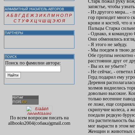
Старк пожал руку вож
запястье, чтобы узнать
АЛФАВИТНЫЙ УКАЗАТЕЛЬ АВТОРОВ
- Из другого мира... -
А
Б
В
Г
Д
Е
Ж
З
И
К
Л
М
Н
О
П
Р
гор приходит много ск
С
Т
У
Ф
Х
Ц
Ч
Ш
Щ
Э
Ю
Я
крови и костей, что и
Пальцы Старка сильне
ПАРТНЕРЫ
- Однако, я командую
Они обменялись взгля
- Я этого не забуду.
- Мы поедем в твою д
Обе группы неохотно 
ПОИСК
расстоянии друг от д
Поиск по фамилии автора:
- Вы их не убьете?
- Не сейчас, - ответил
Герд подарил ему угр
Деревня располагалас
холмов виднелись торы
довольно высокие. Ког
только весенние павод
ее ложе, еще сохраня
скрипучие колеса, а 
поедали редкую бурую
По всем вопросам писать на
эта растительность бы
allbooks2004(собака)gmail.com
мог вырасти в этом ме
Женщин и животных о