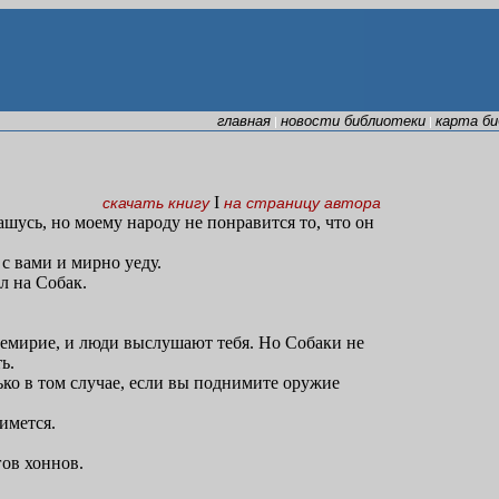
главная
новости библиотеки
карта б
|
|
I
скачать книгу
на страницу автора
лашусь, но моему народу не понравится то, что он
 с вами и мирно уеду.
л на Собак.
еремирие, и люди выслушают тебя. Но Собаки не
ь.
ько в том случае, если вы поднимите оружие
имется.
гов хоннов.