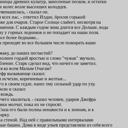
аницы древних культур, занесенные песком, и остатки
х колес возле высохших колодцев.
меньшилась, - сказал он.
 всех нас, - ответил Илдан, бросив горький
аже для очаров. Старое Солнце слабеет, несмотря на
шения. С каждым годом зима длится все Дольше, вода
ну у горных ледников и не попадает на наши поля.
се более бедными...
ы приходят во все большем числе пожирать ваши
ужаку, до наших несчастий?
олнен гордой яростью и слово "чужак" звучало,
бление. Старк сделал вид, что ничего не заметил.
тся ко всем Малым Очагам?
ефр вызывающе сказал:
 исчезли, коричневые и желтые...
о в своем седле, нанес ему сильный удар по уху.
оли и сказал:
- вождь.
ечего хвалиться, - сказал человек, ударив Джефра
нки молчат, пока их не спросят.
лаза его были полны ненависти и к хоннам, и к
арку.
а стеной. Над ней с правильными интервалами
е башни. Дома в виде ульев представляли из себя всего