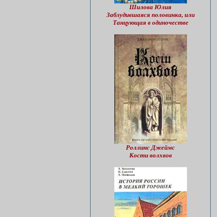
Шилова Юлия
Заблудившаяся половинка, или
Танцующая в одиночестве
Роллинс Джеймс
Кости волхвов