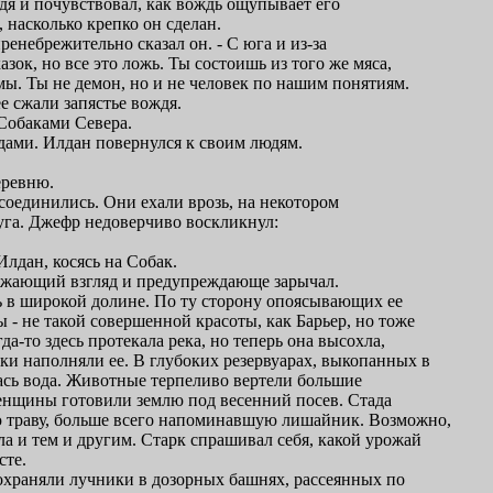
дя и почувствовал, как вождь ощупывает его
, насколько крепко он сделан.
 пренебрежительно сказал он. - С юга и из-за
азок, но все это ложь. Ты состоишь из того же мяса,
 мы. Ты не демон, но и не человек по нашим понятиям.
е сжали запястье вождя.
 Собаками Севера.
дами. Илдан повернулся к своим людям.
еревню.
соединились. Они ехали врозь, на некотором
руга. Джефр недоверчиво воскликнул:
 Илдан, косясь на Собак.
ожающий взгляд и предупреждающе зарычал.
ь в широкой долине. По ту сторону опоясывающих ее
 - не такой совершенной красоты, как Барьер, но тоже
да-то здесь протекала река, но теперь она высохла,
ки наполняли ее. В глубоких резервуарах, выкопанных в
лась вода. Животные терпеливо вертели большие
женщины готовили землю под весенний посев. Стада
 траву, больше всего напоминавшую лишайник. Возможно,
ла и тем и другим. Старк спрашивал себя, какой урожай
сте.
храняли лучники в дозорных башнях, рассеянных по