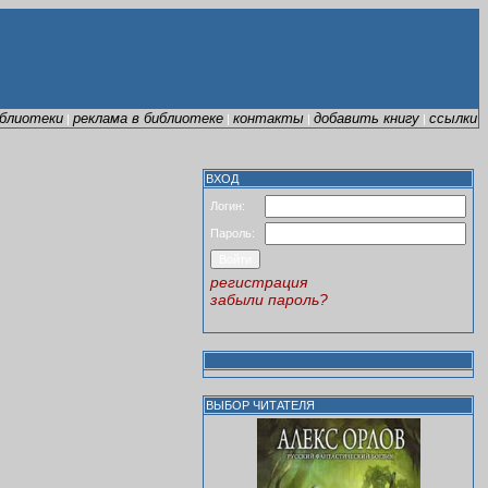
иблиотеки
реклама в библиотеке
контакты
добавить книгу
ссылки
|
|
|
|
ВХОД
Логин:
Пароль:
регистрация
забыли пароль?
ВЫБОР ЧИТАТЕЛЯ