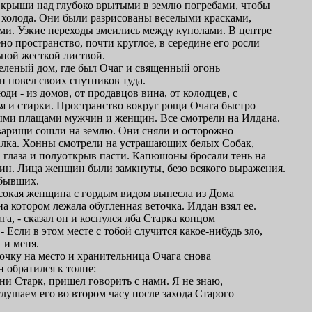
крыши над глубоко врытыми в землю погребами, чтобы
и холода. Они были разрисованы веселыми красками,
и. Узкие переходы змеились между куполами. В центре
о пространство, почти круглое, в середине его росли
ьной жесткой листвой.
зеленый дом, где был Очаг и священный огонь
н повел своих спутников туда.
и - из домов, от продавцов вина, от колодцев, с
ья и стирки. Пространство вокруг рощи Очага быстро
ыми плащами мужчин и женщин. Все смотрели на Илдана.
оварищи сошли на землю. Они сняли и осторожно
лка. Хонны смотрели на устрашающих белых Собак,
 глаза и полуоткрыв пасти. Капюшоны бросали тень на
ин. Лица женщин были замкнуты, безо всякого выражения.
ибывших.
сокая женщина с гордым видом вынесла из Дома
на котором лежала обугленная веточка. Илдан взял ее.
га, - сказал он и коснулся лба Старка концом
 Если в этом месте с тобой случится какое-нибудь зло,
 и меня.
очку на место и хранительница Очага снова
н обратился к толпе:
ени Старк, пришел говорить с нами. Я не знаю,
лушаем его во втором часу после захода Старого