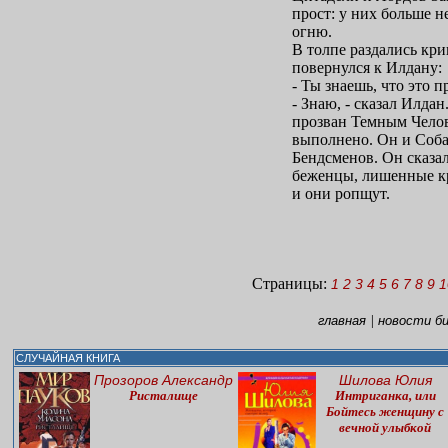
прост: у них больше н
огню.
В толпе раздались кри
повернулся к Илдану:
- Ты знаешь, что это 
- Знаю, - сказал Илда
прозван Темным Челов
выполнено. Он и Соба
Бендсменов. Он сказа
беженцы, лишенные кр
и они ропщут.
Страницы:
1
2
3
4
5
6
7
8
9
1
|
главная
новости б
СЛУЧАЙНАЯ КНИГА
Прозоров Александр
Шилова Юлия
Ристалище
Интриганка, или
Бойтесь женщину с
вечной улыбкой