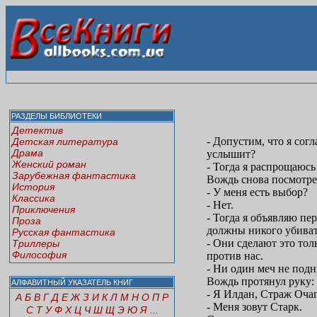
РАЗДЕЛЫ БИБЛИОТЕКИ
Детектив
- Допустим, что я сог
Детская литература
Драма
услышит?
Женский роман
- Тогда я распрощаюсь
Зарубежная фантастика
Вождь снова посмотре
История
- У меня есть выбор?
Классика
- Нет.
Приключения
- Тогда я объявляю п
Проза
должны никого убиват
Русская фантастика
- Они сделают это тол
Триллеры
Философия
против нас.
- Ни один меч не подн
Вождь протянул руку:
АЛФАВИТНЫЙ УКАЗАТЕЛЬ КНИГ
- Я Илдан, Страж Оча
А
Б
В
Г
Д
Е
Ж
З
И
К
Л
М
Н
О
П
Р
- Меня зовут Старк.
С
Т
У
Ф
Х
Ц
Ч
Ш
Щ
Э
Ю
Я
...