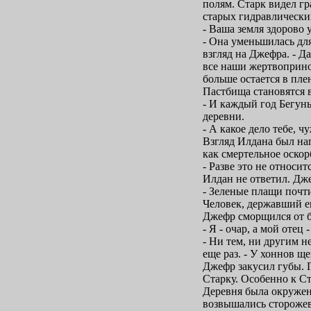
полям. Старк видел гр
старых гидравлически
- Ваша земля здорово у
- Она уменьшилась для
взгляд на Джефра. - Д
все наши жертвоприно
больше остается в пле
Пастбища становятся в
- И каждый год Бегун
деревни.
- А какое дело тебе, ч
Взгляд Илдана был нап
как смертельное оскор
- Разве это не относи
Илдан не ответил. Дж
- Зеленые плащи почти
Человек, державший ег
Джефр сморщился от б
- Я - очар, а мой отец 
- Ни тем, ни другим н
еще раз. - У хоннов ще
Джефр закусил губы. Г
Старку. Особенно к Ст
Деревня была окружен
возвышались сторожевы