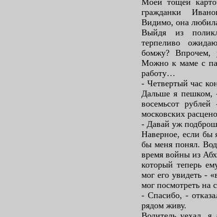
Моей тощей карто
гражданки Ивано
Видимо, она любил
Выйдя из поликл
терпеливо ожидаю
бомжу? Впрочем, 
Можно к маме с па
работу…
- Четвертый час кон
Дальше я пешком, -
восемьсот рублей 
московских расцено
- Давай уж подброшу
Наверное, если бы 
бы меня понял. Во
время войны из Абх
который теперь ем
мог его увидеть - 
мог посмотреть на 
- Спасибо, - отказ
рядом живу.
Водитель уехал, я