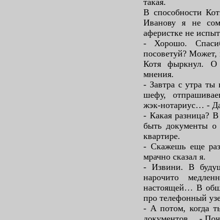
такая.
В способности Кот
Иванову я не сом
аферистке не испыт
- Хорошо. Спаси
посоветуй? Может, 
Котя фыркнул. О
мнения.
- Завтра с утра ты
шефу, отпрашива
жэк-нотариус… - Д
- Какая разница? В
быть документы о
квартире.
- Скажешь еще раз
мрачно сказал я.
- Извини. В будущ
нарочито медлен
настоящей… В обще
про телефонный узел
- А потом, когда 
документов… - Поче