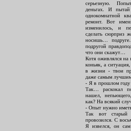
серьезную. Попы
деньгах. И пыта
однокомнатной ква
ремонт. Вот имен
изменилось, и п
сделать сюрприз ж
носишь… подруге
подругой правдопод
что они скажут…
Котя оживлялся на 
коньяк, а ситуация,
в жизни - твои пр
даже самым лучшим
- Я в прошлом году 
Так… раскокал п
нашел, непьющего
как? На всякий слу
- Опыт нужно иметь!
Так вот старый
провозился. С вось
Я извелся, он са