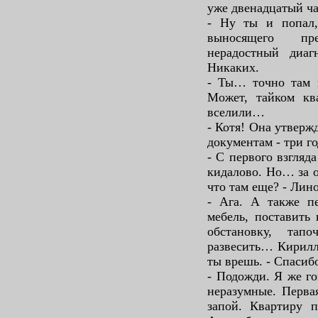
уже двенадцатый ча
- Ну ты и попал,
выносящего пр
нерадостный диаг
Никаких.
- Ты… точно там 
Может, тайком ква
вселили…
- Котя! Она утвержд
документам - три го
- С первого взгляд
кидалово. Но… за 
что там еще? - Ли
- Ага. А также пе
мебель, поставить
обстановку, тап
развесить… Кирилл,
ты врешь. - Спасиб
- Подожди. Я же го
неразумные. Перва
запой. Квартиру п