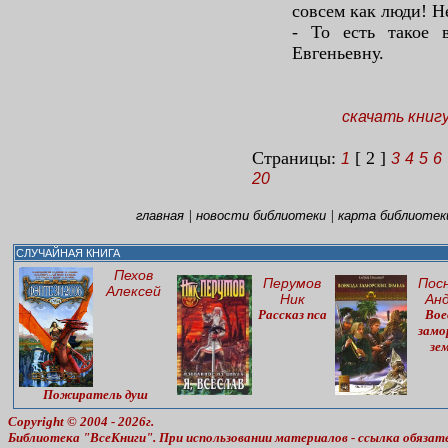
совсем как люди! Н
- То есть такое 
Евгеньевну.
скачать книг
Страницы:
[ 2 ]
1
3
4
5
6
20
|
|
главная
новости библиотеки
карта библиотек
СЛУЧАЙНАЯ КНИГА
Пехов
Перумов
Пос
Алексей
Ник
Ан
Рассказ пса
Вое
замо
зе
Пожиратель душ
Copyright © 2004 - 2026г.
Библиотека "ВсеКниги". При использовании материалов - ссылка обязат