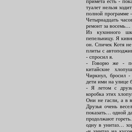
примета есть - пок
туалет нельзя ходи
полной программе -
Четырнадцать часов
ремонт за восемь…
Из кухонного шк
пепельницу. Я кивн
он. Спичек Котя не
плиты с автоподжиг
- спросил я.
- Говорю же - по
китайские хлопуш
Чиркнул, бросил -
дети ими на улице
- Я летом с друзь
коробка этих хлопу
Они не гасли, а в 
Друзья очень весе
показать… одной д
продолжают гореть.
одну в унитаз… хо
-и унитаз на кусоч