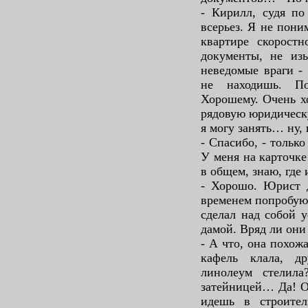
- Кирилл, судя по
всерьез. Я не пони
квартире скорост
документы, не изь
неведомые враги -
не находишь. П
Хорошему. Очень хо
рядовую юридическу
я могу занять… ну,
- Спасибо, - только 
У меня на карточке
в общем, знаю, где 
- Хорошо. Юрист д
временем попробую 
сделал над собой 
дамой. Вряд ли они
- А что, она похож
кафель клала, д
линолеум стелила
затейницей… Да! О
идешь в строите