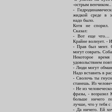
-острым венчиком
- Гидродинамическ
жидкой среде в з
надо было.
Котя не спорил. В
Сказал:
- Вот еще что… 
Крайне волнует. - 
- Прав был мент. 
могут соврать. Соб
Некоторое врем
удовольствием повт
- Люди могут обман
Надо вставить в ра
- Сволочь ты гнусн
станешь. Из челове
- Не из человеческ
фразы, - возразил 
больше ничего по
лучше, что у тебя с
- Да ничего. Ей хо