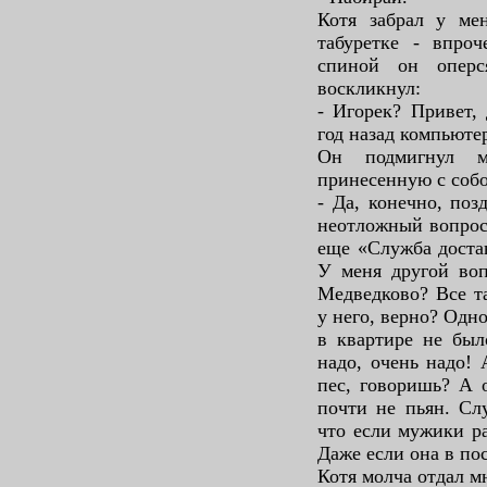
Котя забрал у мен
табуретке - впроч
спиной он опер
воскликнул:
- Игорек? Привет,
год назад компьюте
Он подмигнул м
принесенную с собо
- Да, конечно, по
неотложный вопрос
еще «Служба доста
У меня другой воп
Медведково? Все т
у него, верно? Одн
в квартире не был
надо, очень надо! 
пес, говоришь? А 
почти не пьян. Сл
что если мужики ра
Даже если она в по
Котя молча отдал м