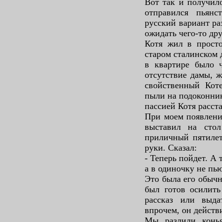
Вот так и получил
отправился пьянс
русский вариант ра
ожидать чего-то дру
Котя жил в просто
старом сталинском 
в квартире было ч
отсутствие дамы, 
свойственный Коте
пыли на подоконник
пассией Котя расст
При моем появлени
выставил на сто
приличный пятилет
руки. Сказал:
- Теперь пойдет. А 
а в одиночку не пью
Это была его обычн
был готов осилить
рассказ или выда
впрочем, он действ
Мы разлили конь