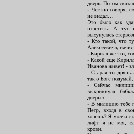
дверь. Потом сказал
- Честно говоря, с
не видал…
Это было как уда
ответить. А тут 
высунулась стервоз
- Кто такой, что т
Алексеевича, начис
- Кирилл же это, 
- Какой еще Кирилл
Иванова живет! - зл
- Старая ты дрянь…
так о Боге подумай,
- Сейчас милици
выкрикнула бабка
дверью.
- В милицию тебе п
Петр, входя в сво
хочешь? Я молча ст
лифт я не мог, с
крови.