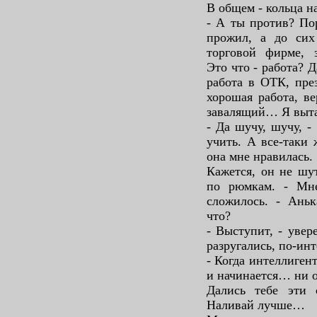
В общем - кольца н
- А ты против? Пор
прожил, а до сих
торговой фирме, 
Это что - работа? Д
работа в ОТК, пре
хорошая работа, ве
завалящий… Я выта
- Да шучу, шучу, -
учить. А все-таки 
она мне нравилась.
Кажется, он не шу
по рюмкам. - Мн
сложилось. - Аньк
что?
- Выступит, - увер
разругались, по-ин
- Когда интеллигент
и начинается… ни о
Дались тебе эти 
Наливай лучше…