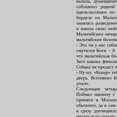
вышла, душещипат
соблазнил родной
одноклассники по 
борделе на Мальт
занялась разведен
и нашла свою любо
Мальтийских овчаро
мальтийские болон
- Это ты у нас соба
смутился Котя. - А
что мальтийская б
Зато какова финаль
Собака не предаст 
- Ну-ну. «Букер» теб
дверь. Вспомнил К
упало.
Следующие четыр
Поймал машину с в
принято в Москве
обычного, да и сам
я сразу договорил
мотаться по городу.