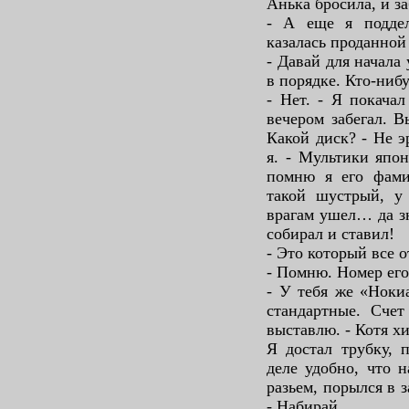
Анька бросила, и за
- А еще я поддел
казалась проданной 
- Давай для начала
в порядке. Кто-нибу
- Нет. - Я покачал
вечером забегал. В
Какой диск? - Не э
я. - Мультики япон
помню я его фам
такой шустрый, у
врагам ушел… да з
собирал и ставил!
- Это который все о
- Помню. Номер его 
- У тебя же «Ноки
стандартные. Счет
выставлю. - Котя х
Я достал трубку, 
деле удобно, что 
разьем, порылся в 
- Набирай.