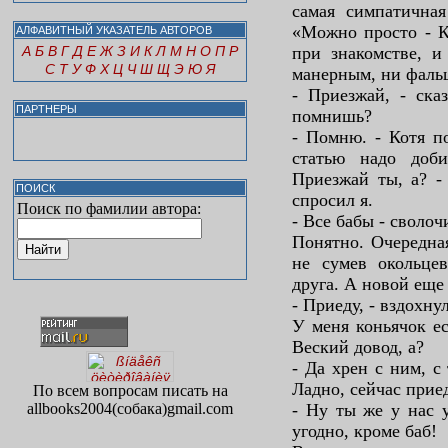
самая симпатичная
«Можно просто - К
АЛФАВИТНЫЙ УКАЗАТЕЛЬ АВТОРОВ
А
Б
В
Г
Д
Е
Ж
З
И
К
Л
М
Н
О
П
Р
при знакомстве, и
С
Т
У
Ф
Х
Ц
Ч
Ш
Щ
Э
Ю
Я
манерным, ни фал
- Приезжай, - ска
ПАРТНЕРЫ
помнишь?
- Помню. - Котя п
статью надо доб
Приезжай ты, а? -
ПОИСК
спросил я.
Поиск по фамилии автора:
- Все бабы - сволоч
Понятно. Очередна
не сумев окольце
друга. А новой еще
- Приеду, - вздохну
У меня коньячок ес
Веский довод, а?
- Да хрен с ним, с
Ладно, сейчас прие
По всем вопросам писать на
allbooks2004(собака)gmail.com
- Ну ты же у нас у
угодно, кроме баб!