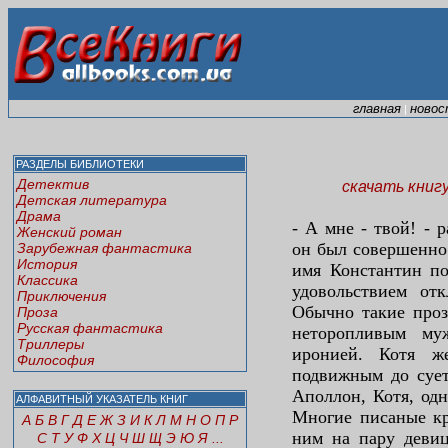
главная
новос
|
РАЗДЕЛЫ БИБЛИОТЕКИ
Детектив
скачать книг
Детская литература
Драма
- А мне - твой! - 
Женский роман
он был совершенно
Зарубежная фантастика
История
имя Константин по
Классика
удовольствием от
Приключения
Обычно такие про
Проза
Русская фантастика
неторопливым му
Триллеры
иронией. Котя 
Философия
подвижным до сует
Аполлон, Котя, одн
АЛФАВИТНЫЙ УКАЗАТЕЛЬ КНИГ
Многие писаные кр
А
Б
В
Г
Д
Е
Ж
З
И
К
Л
М
Н
О
П
Р
ним на пару девиц
С
Т
У
Ф
Х
Ц
Ч
Ш
Щ
Э
Ю
Я
...