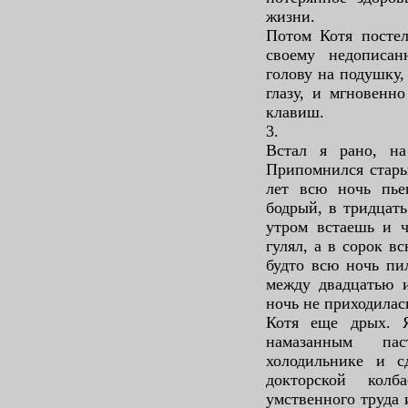
жизни.
Потом Котя постел
своему недописа
голову на подушку,
глазу, и мгновенн
клавиш.
3.
Встал я рано, н
Припомнился стары
лет всю ночь пье
бодрый, в тридцать
утром встаешь и ч
гулял, а в сорок в
будто всю ночь пи
между двадцатью и
ночь не приходилас
Котя еще дрых. 
намазанным па
холодильнике и с
докторской колб
умственного труда 