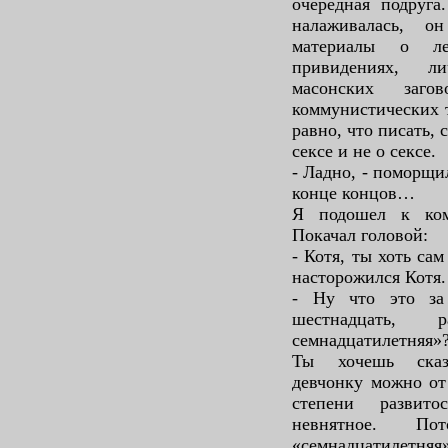
очередная подруга
налаживалась, о
материалы о ле
привидениях, л
масонских заго
коммунистических 
равно, что писать,
сексе и не о сексе.
- Ладно, - поморщи
конце концов…
Я подошел к ком
Покачал головой:
- Котя, ты хоть са
насторожился Котя.
- Ну что это за
шестнадцать,
семнадцатилетняя»?
Ты хочешь сказ
девчонку можно от
степени развит
невнятное. П
«семнадцатилетня