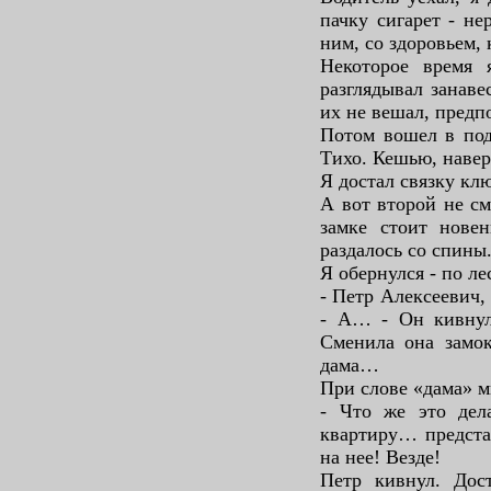
пачку сигарет - не
ним, со здоровьем, 
Некоторое время 
разглядывал занав
их не вешал, предп
Потом вошел в подь
Тихо. Кешью, наве
Я достал связку кл
А вот второй не см
замке стоит новен
раздалось со спины
Я обернулся - по л
- Петр Алексеевич, 
- А… - Он кивнул.
Сменила она замок
дама…
При слове «дама» м
- Что же это дела
квартиру… предста
на нее! Везде!
Петр кивнул. Дос