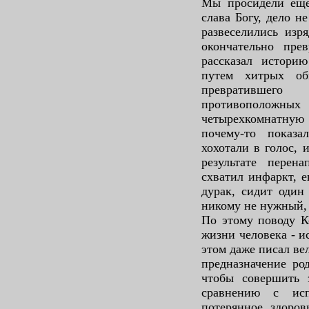
Мы просидели еще 
слава Богу, дело н
развеселились изр
окончательно пре
рассказал историю
путем хитрых об
превратившег
противополо
четырехкомнатну
почему-то показ
хохотали в голос, 
результате перен
схватил инфаркт, е
дурак, сидит один
никому не нужный, 
По этому поводу Ко
жизни человека - и
этом даже писал ве
предназначение ро
чтобы совершить 
сравнению с исп
потерянное здоров