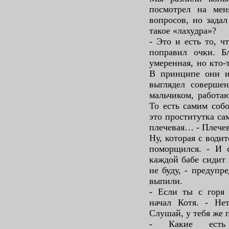
посмотрел на мен
вопросов, но задал
такое «лахудра»?
- Это и есть то, ч
поправил очки. Б
умеренная, но кто-
В принципе они и
выглядел соверше
мальчиком, работа
То есть самим собо
это проститутка са
плечевая… - Плече
Ну, которая с вод
поморщился. - И с
каждой бабе сидит 
не буду, - предупр
выпили.
- Если ты с горя
начал Котя. - Нет
Слушай, у тебя же п
- Какие есть в