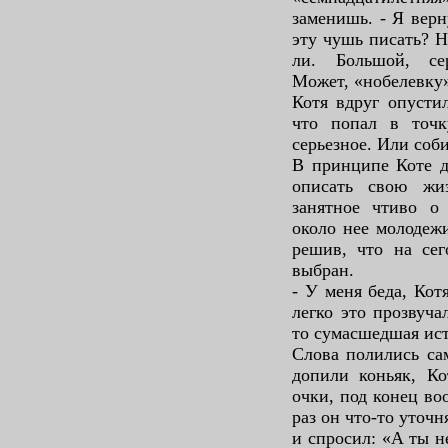
заменишь. - Я верн
эту чушь писать? Н
ли. Большой, сер
Может, «нобелевку
Котя вдруг опустил
что попал в точк
серьезное. Или соби
В принципе Коте д
описать свою жи
занятное чтиво о
около нее молодежи
решив, что на сег
выбран.
- У меня беда, Котя
легко это прозвуча
то сумасшедшая и
Слова полились са
допили коньяк, Ко
очки, под конец во
раз он что-то уточн
и спросил: «А ты н