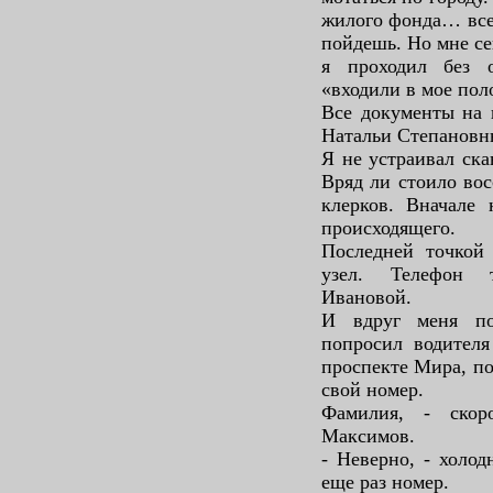
жилого фонда… все 
пойдешь. Но мне се
я проходил без 
«входили в мое пол
Все документы на 
Натальи Степановн
Я не устраивал ск
Вряд ли стоило вос
клерков. Вначале 
происходящего.
Последней точкой
узел. Телефон 
Ивановой.
И вдруг меня по
попросил водител
проспекте Мира, по
свой номер.
Фамилия, - скор
Максимов.
- Неверно, - холод
еще раз номер.