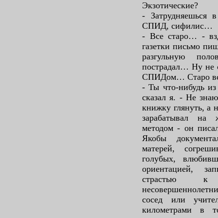
Экзотические?
- Затрудняешься в
СПИД, сифилис…
- Все старо… - вз
газетки письмо пиш
разгульную пол
пострадал… Ну не 
СПИДом… Старо вс
- Ты что-нибудь и
сказал я. - Не зна
книжку глянуть, а 
зарабатывал на 
методом - он писа
Якобы документа
матерей, согреш
голубых, влюбив
ориентацией, за
страстью к 
несовершеннолетн
сосед или учите
километрами в т