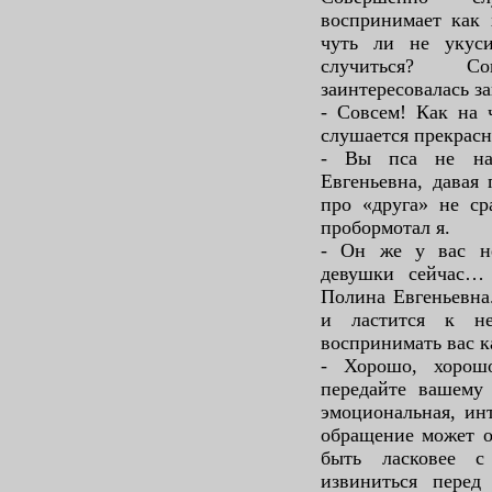
воспринимает как х
чуть ли не укуси
случиться? С
заинтересовалась з
- Совсем! Как на 
слушается прекрасн
- Вы пса не нак
Евгеньевна, давая 
про «друга» не ср
пробормотал я.
- Он же у вас н
девушки сейчас…
Полина Евгеньевна.
и ластится к н
воспринимать вас к
- Хорошо, хорош
передайте вашему 
эмоциональная, инт
обращение может о
быть ласковее с
извиниться перед