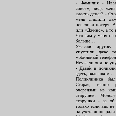
- Фамилия - Иван
совсем, ведь жен
класть денег? - Сто
меня лишили даж
невелика потеря. 
или «Джинc», а то 
Что там у меня на 
больше…
Ужасало другое.
упустили даже т
мобильный телефон
Неужели они не уп
- Давай в поликли
здесь, рядышком…
Поликлиника был
Старая, вечно 
очередями из ка
старушек. Молод
старушки - за общ
только если вас не
на учете лишь ради