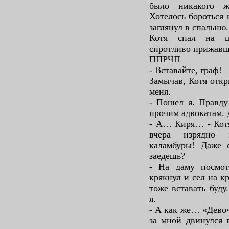
было никакого же
Хотелось бороться 
заглянул в спальню.
Котя спал на ши
сиротливо прижавши
ППРЧП
- Вставайте, граф!
Замычав, Котя откр
меня.
- Пошел я. Правду
прочим адвокатам. 
- А… Киря… - Котя
вчера изрядно 
каламбуры! Даже 
заедешь?
- На даму посмо
крякнул и сел на к
тоже вставать буду
я.
- А как же… «Девочк
за мной двинулся 