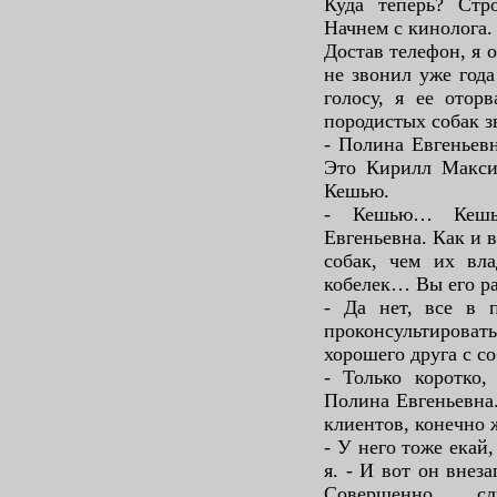
Куда теперь? Стр
Начнем с кинолога.
Достав телефон, я 
не звонил уже года
голосу, я ее отор
породистых собак з
- Полина Евгеньевн
Это Кирилл Макси
Кешью.
- Кешью… Кешь
Евгеньевна. Как и 
собак, чем их вла
кобелек… Вы его р
- Да нет, все в п
проконсультироват
хорошего друга с с
- Только коротко,
Полина Евгеньевна
клиентов, конечно ж
- У него тоже екай
я. - И вот он внез
Совершенно с