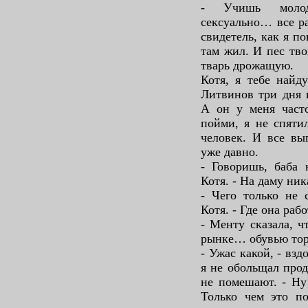
- Учишь молод
сексуально… все р
свидетель, как я п
там жил. И пес тво
тварь дрожащую.
Котя, я тебе найд
Литвинов три дня 
А он у меня част
пойми, я не спяти
человек. И все вы
уже давно.
- Говоришь, баба 
Котя. - На даму ник
- Чего только не 
Котя. - Где она рабо
- Менту сказала, 
рынке… обувью то
- Ужас какой, - взд
я не обольщал про
не помешают. - Ну 
Только чем это п