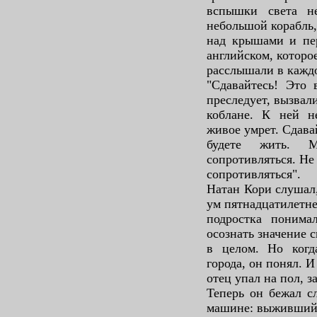
вспышки света н
небольшой корабль,
над крышами и пе
английском, которо
расслышали в каждо
"Сдавайтесь! Это 
преследует, вызвал
коблане. К ней н
живое умрет. Сдава
будете жить.
сопротивляться. Не
сопротивляться".
Натан Кори слушал
ум пятнадцатилетне
подростка понима
осознать значение 
в целом. Но когд
города, он понял. И
отец упал на пол, 
Теперь он бежал с
машине: выживший