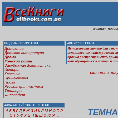
главная
новос
|
РАЗДЕЛЫ БИБЛИОТЕКИ
АВТОРСКИЕ ПРАВА
Детектив
Использовать только для ознак
Детская литература
использование категорически з
Драма
прав на распространение, прио
Женский роман
книг обращаться к авторам или
Зарубежная фантастика
История
скачать книг
Классика
Приключения
Проза
Русская фантастика
Триллеры
Философия
АЛФАВИТНЫЙ УКАЗАТЕЛЬ КНИГ
ТЕМНА
А
Б
В
Г
Д
Е
Ж
З
И
К
Л
М
Н
О
П
Р
С
Т
У
Ф
Х
Ц
Ч
Ш
Щ
Э
Ю
Я
...