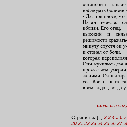
остановить нападе
наблюдать болезнь 
- Да, пришлось, - 
Натан перестал с
вблизи. Его отец,
высокий и силь
решимости сражатьс
минуту спустя он у
и стонал от боли,
которая переполня
Они мучились два д
прежде чем умерли
за ними. Он вытира
со лбов и пытался
время ждал, когда у
скачать книг
Страницы: [1]
2
3
4
5
6
7
20
21
22
23
24
25
26
27
2