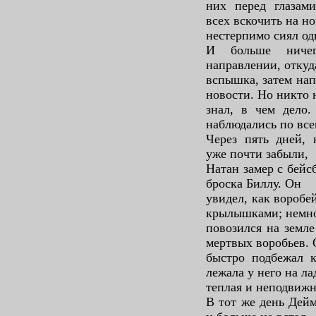
них перед глазами
всех вскочить на но
нестерпимо сиял од
И больше ниче
направлении, откуд
вспышка, затем нап
новости. Но никто 
знал, в чем дело
наблюдались по все
Через пять дней, 
уже почти забыли,
Натан замер с бейс
броска Биллу. Он
увидел, как воробе
крылышками; немн
повозился на земле
мертвых воробьев.
быстро подбежал к
лежала у него на ла
теплая и неподвижн
В тот же день Дейм