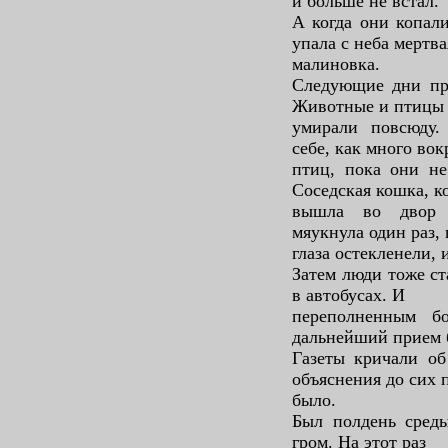
и больше не встал.
А когда они копал
упала с неба мертва
малиновка.
Следующие дни пр
Животные и птицы
умирали повсюду.
себе, как много вок
птиц, пока они не
Соседская кошка, к
вышла во двор о
мяукнула один раз, 
глаза остекленели, 
Затем люди тоже ст
в автобусах. И
переполненным б
дальнейший прием 
Газеты кричали об
объяснения до сих 
было.
Был полдень среды
гром. На этот раз