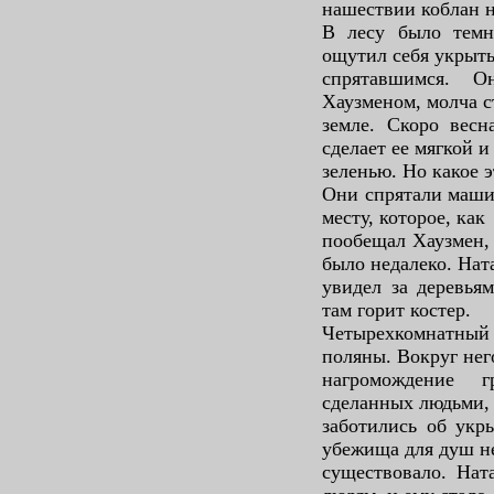
нашествии коблан н
В лесу было темн
ощутил себя укрыт
спрятавшимся. 
Хаузменом, молча с
земле. Скоро весн
сделает ее мягкой и
зеленью. Но какое э
Они спрятали машин
месту, которое, как
пообещал Хаузмен,
было недалеко. Нат
увидел за деревьям
там горит костер.
Четырехкомнатны
поляны. Вокруг нег
нагромождение 
сделанных людьми,
заботились об укр
убежища для душ н
существовало. Нат