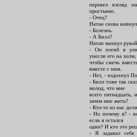
перевел взгляд н
простыню.
- Отец?
Натан снова кивнул
- Болезнь.
- А Билл?
Натан махнул рукой
- Он погиб в ули
унесли его на холм,
чтобы сжечь вмест
вместе с ним.
- Нет, - вздохнул П
- Билл тоже так ска
молод, что мне
всего пятнадцать, 
зачем мне жить?
- Кто-то из нас дол
- Но почему я? - в
если я остался
один? И кто это ре
- Я задавал себе