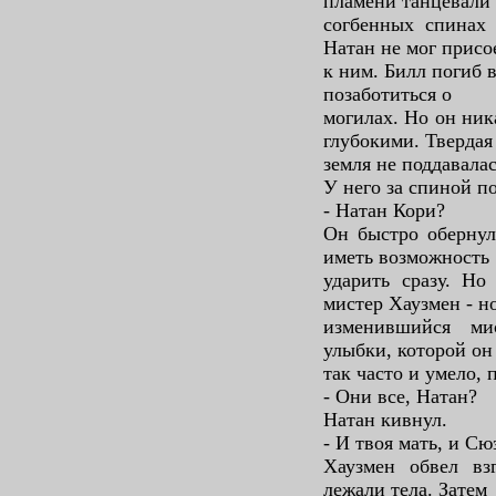
пламени танцевали
согбенных спинах
Натан не мог присо
к ним. Билл погиб 
позаботиться о
могилах. Но он ник
глубокими. Твердая
земля не поддавалас
У него за спиной 
- Натан Кори?
Он быстро обернул
иметь возможность
ударить сразу. Но
мистер Хаузмен - н
изменившийся ми
улыбки, которой он
так часто и умело, 
- Они все, Натан?
Натан кивнул.
- И твоя мать, и Сю
Хаузмен обвел вз
лежали тела. Затем