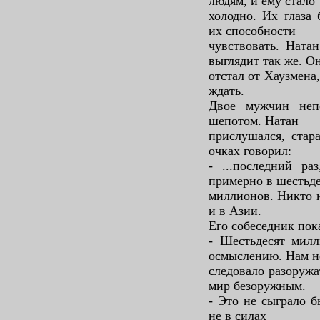
людям, и ему стало
холодно. Их глаза
их способности
чувствовать. Натан
выглядит так же. О
отстал от Хаузмена
ждать.
Двое мужчин непо
шепотом. Натан
прислушался, стар
очках говорил:
- ...последний ра
примерно в шестьде
миллионов. Никто н
и в Азии.
Его собеседник пок
- Шестьдесят милл
осмыслению. Нам н
следовало разоружа
мир безоружным.
- Это не сыграло 
не в силах