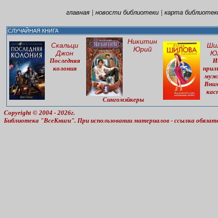
|
|
главная
новости библиотеки
карта библиотек
СЛУЧАЙНАЯ КНИГА
Никитин
Скальци
Ши
Юрий
Джон
Ю
Последняя
И
колония
прил
мужа
Вним
кас
Сингомэйкеры
Copyright © 2004 - 2026г.
Библиотека "ВсеКниги". При использовании материалов - ссылка обязат