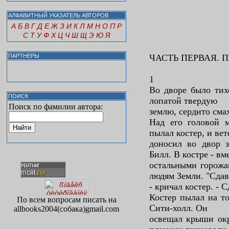
АЛФАВИТНЫЙ УКАЗАТЕЛЬ АВТОРОВ
А
Б
В
Г
Д
Е
Ж
З
И
К
Л
М
Н
О
П
Р
С
Т
У
Ф
Х
Ц
Ч
Ш
Щ
Э
Ю
Я
ЧАСТЬ ПЕРВАЯ. 
ПАРТНЕРЫ
1
Во дворе было тих
ПОИСК
лопатой твердую
Поиск по фамилии автора:
землю, сердито смах
Над его головой м
пылал костер, и вет
доносил во двор з
Билл. В костре - вм
остальными горожа
людям Земли. "Сдав
- кричал костер. - 
Костер пылал на то
По всем вопросам писать на
Сити-холл. Он
allbooks2004(собака)gmail.com
освещал крыши ок