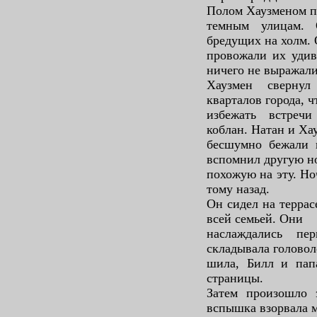
Полом Хаузменом п
темным улицам. 
бредущих на холм.
провожали их удив
ничего не выражали
Хаузмен сверну
кварталов города, 
избежать встреч
коблан. Натан и Ха
бесшумно бежали п
вспомнил другую но
похожую на эту. Но
тому назад.
Он сидел на террас
всей семьей. Они
наслаждались пе
складывала головол
шила, Билл и папа
страницы.
Затем произошло 
вспышка взорвала 