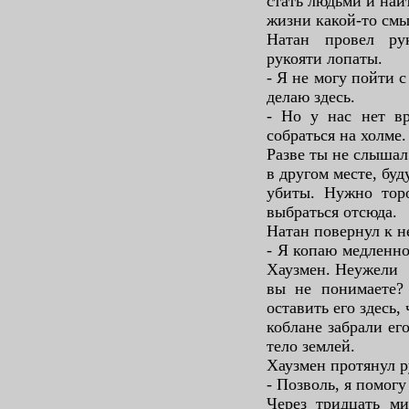
стать людьми и най
жизни какой-то см
Натан провел ру
рукояти лопаты.
- Я не могу пойти с
делаю здесь.
- Но у нас нет вр
собраться на холме.
Разве ты не слышал
в другом месте, буд
убиты. Нужно тор
выбраться отсюда.
Натан повернул к н
- Я копаю медленно
Хаузмен. Неужели
вы не понимаете?
оставить его здесь,
коблане забрали ег
тело землей.
Хаузмен протянул р
- Позволь, я помогу
Через тридцать м