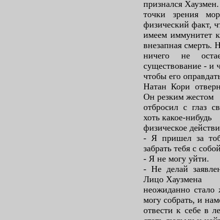
признался Хаузмен.
точки зрения мор
физический факт, ч
имеем иммунитет к
внезапная смерть. 
ничего не оста
существование - и ч
чтобы его оправдать
Натан Кори отверн
Он резким жестом
отбросил с глаз с
хоть какое-нибудь
физическое действи
- Я пришел за тоб
забрать тебя с собой
- Я не могу уйти.
- Не делай заявле
Лицо Хаузмена
неожиданно стало 
могу собрать, и на
отвести к себе в 